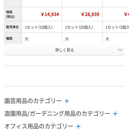
価格
￥14,934
￥28,939
￥4
(税込)
1セット（10個入）
1セット（20個入）
1セット（3個入
販売単位
大
大
大
種類
お申込番
詳しく見る
X192022
X192026
X191727
号
直送品
直送品
直送品
在庫
8月21日（金）まで
8月21日（金）まで
8月21日（金）
お届け日
数量
数量
数量
園芸用品のカテゴリー
カゴへ
カゴへ
カ
造園用品/ガーデニング用品のカテゴリー
オフィス用品のカテゴリー