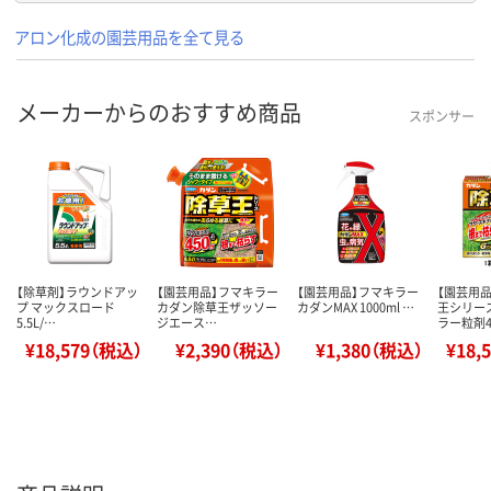
アロン化成の園芸用品を全て見る
メーカーからのおすすめ商品
スポンサー
【除草剤】ラウンドアッ
【園芸用品】フマキラー
【園芸用品】フマキラー
【園芸用
プ マックスロード
カダン除草王ザッソー
カダンMAX 1000ml …
王シリー
5.5L/…
ジエース…
ラー粒剤
¥18,579（税込）
¥2,390（税込）
¥1,380（税込）
¥18,