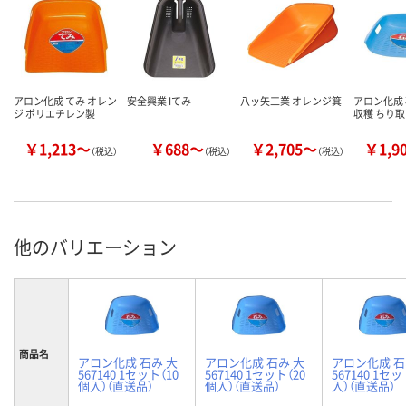
アロン化成 てみ オレン
安全興業 Iてみ
八ッ矢工業 オレンジ箕
アロン化成 
ジ ポリエチレン製
収穫 ちり
￥1,213～
￥688～
￥2,705～
￥1,9
（税込）
（税込）
（税込）
他のバリエーション
商品名
アロン化成 石み 大
アロン化成 石み 大
アロン化成 石
567140 1セット（10
567140 1セット（20
567140 1セ
個入）（直送品）
個入）（直送品）
入）（直送品）