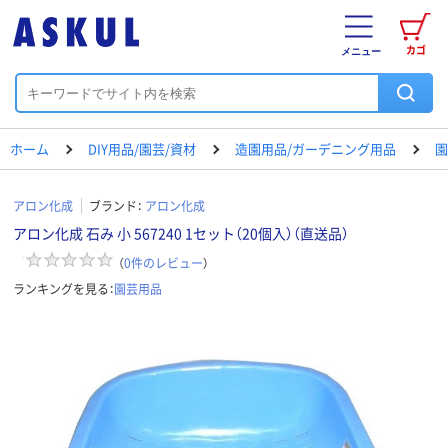
カゴ
メニュー
ホーム
DIY用品/園芸/資材
造園用品/ガーデニング用品
園
アロン化成
ブランド：
アロン化成
アロン化成 石み 小 567240 1セット（20個入）（直送品）
（
0
件のレビュー
）
ランキングを見る：
園芸用品