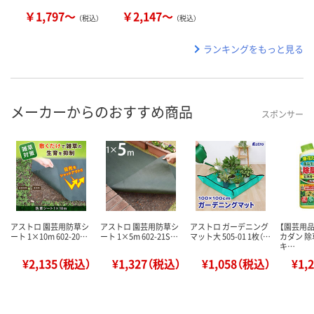
￥1,797～
￥2,147～
（税込）
（税込）
ランキングをもっと見る
メーカーからのおすすめ商品
スポンサー
アストロ 園芸用防草シ
アストロ 園芸用防草シ
アストロ ガーデニング
【園芸用品
ート 1×10m 602-20…
ート 1×5m 602-21S…
マット大 505-01 1枚（…
カダン 除
キ…
¥2,135（税込）
¥1,327（税込）
¥1,058（税込）
¥1,