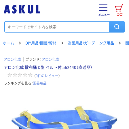
カゴ
メニュー
ホーム
DIY用品/園芸/資材
造園用品/ガーデニング用品
園
アロン化成
ブランド：
アロン化成
アロン化成 散布桶 D型 ベルト付 562440（直送品）
（
0
件のレビュー
）
ランキングを見る：
園芸用品