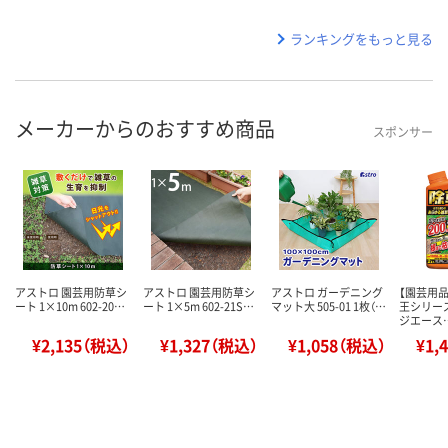
ランキングをもっと見る
メーカーからのおすすめ商品
スポンサー
アストロ 園芸用防草シ
アストロ 園芸用防草シ
アストロ ガーデニング
【園芸用
ート 1×10m 602-20…
ート 1×5m 602-21S…
マット大 505-01 1枚（…
王シリー
ジエース
¥2,135（税込）
¥1,327（税込）
¥1,058（税込）
¥1,