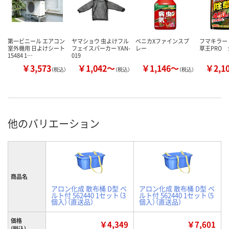
第一ビニール エアコン
ヤマショウ 虫よけフル
ベニカXファインスプ
フマキラー
室外機用 日よけシート
フェイスパーカー YAN-
レー
草王PRO 
15484 1…
019
￥3,573
￥1,042～
￥1,146～
￥2,1
（税込）
（税込）
（税込）
他のバリエーション
商品名
アロン化成 散布桶 D型 ベ
アロン化成 散布桶 D型 ベ
ルト付 562440 1セット（3
ルト付 562440 1セット（5
個入）（直送品）
個入）（直送品）
価格
￥4,349
￥7,601
(税込)