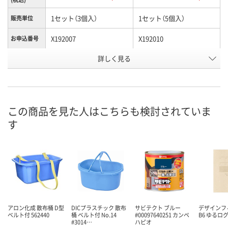
1セット（3個入）
1セット（5個入）
販売単位
X192007
X192010
お申込番号
詳しく見る
直送品
直送品
在庫
8月21日（金）まで
8月21日（金）まで
お届け日
数量
数量
この商品を見た人はこちらも検討されていま
す
カゴへ
カゴへ
アロン化成 散布桶 D型
DICプラスチック 散布
サビテクト ブルー
デザインフ
ベルト付 562440
桶 ベルト付 No.14
#00097640251 カンペ
B6 ゆるロ
#3014…
ハピオ