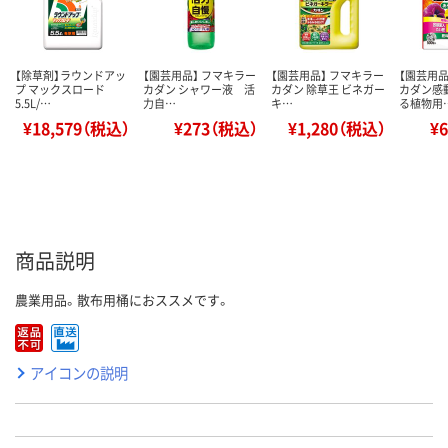
【除草剤】ラウンドアッ
【園芸用品】 フマキラー
【園芸用品】 フマキラー
【園芸用
プ マックスロード
カダン シャワー液 活
カダン 除草王 ビネガー
カダン感
5.5L/…
力自…
キ…
る植物用
¥18,579（税込）
¥273（税込）
¥1,280（税込）
¥
商品説明
農業用品。散布用桶におススメです。
アイコンの説明