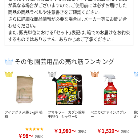
が異なる場合がございますので、ご使用前には必ずお届けした
商品の商品ラベルや注意書きをご確認ください。
さらに詳細な商品情報が必要な場合は、メーカー等にお問い合
わせください。
また、販売単位における「セット」表記は、箱でのお届けをお約束
するものではありません。あらかじめご了承ください。
その他 園芸用品の売れ筋ランキング
アイアグリ 米袋 5kg用 稲
フマキラー カダン除草
ベニカXファインスプレ
住
穂
王PRO シャワーS
ー
ミ
￥3,980～
￥1,529～
（税込）
（税込）
￥98～
（税込）