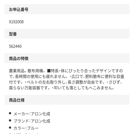
お申込番号
X192008
型番
562440
商品の特徴
農業用品。散布用桶。 ■特長・体にぴったり合ったデザインですの
で、長時間の使用にも疲れません。 ・広口で、肥料散布に便利な目盛
付です。 ・ベルトの左右取り外し、長さ調整が自由です。 ・さびず、
腐らない万能容器です。 ・叩いても落としてもへこみません。
商品仕様
メーカー：アロン化成
ブランド：アロン化成
カラー：ブルー