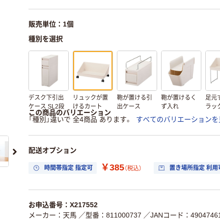
販売単位：1個
種別を選択
デスク下引出
リュックが置
鞄が置ける引
鞄が置けるく
足元
ケース SL2段
けるカート
出ケース
ず入れ
ラッ
この商品のバリエーション
「種別」違いで 全4商品 あります。
すべてのバリエーションを
配送オプション
￥385
時間帯指定 指定可
置き場所指定 利用
（税込）
お申込番号：X217552
メーカー：天馬
／型番：811000737
／JANコード：49047461