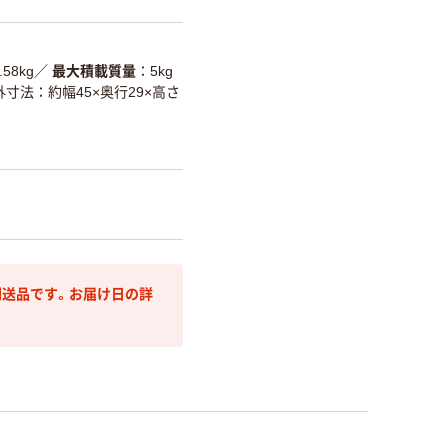
.58kg
／
最大積載質量
5kg
外寸法：約幅45×奥行29×高さ
送品です。お届け日の詳