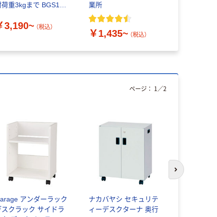
荷重3kgまで BGS100
業所
ト) ホワイ
キングジム
49648060
￥3,190~
￥4,840
送品）
（税込）
￥1,435~
（税込）
ページ：
1
／
2
次のスライド
arage アンダーラック
ナカバヤシ セキュリテ
Y2K AKI
デスクラック サイドラ
ィーデスクターナ 奥行
ダーデスク