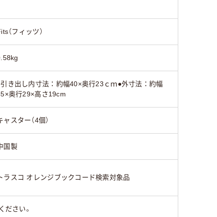
Fits（フィッツ）
0.58kg
●引き出し内寸法：約幅40×奥行23ｃｍ●外寸法：約幅
45×奥行29×高さ19cm
キャスター（4個）
中国製
トラスコ オレンジブックコード検索対象品
ください。