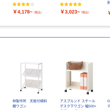
耐
￥4,178~
￥3,023~
（税込）
（税込）
林製作所 天板付傾斜
アスプルンド スチール
G
棚ワゴン
デスク下ワゴン 幅500×