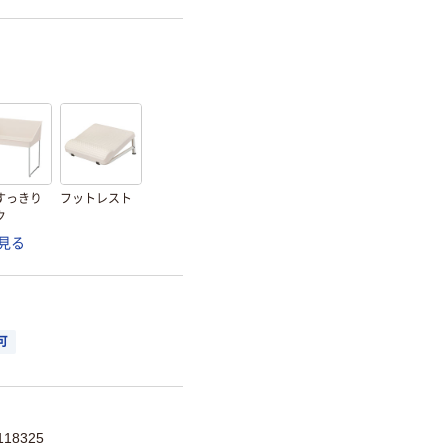
すっきり
フットレスト
ク
見る
可
18325