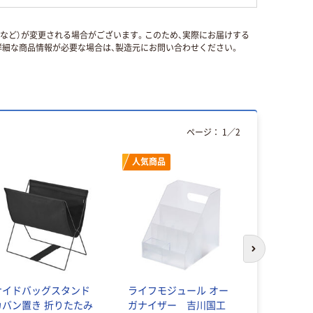
国など）が変更される場合がございます。このため、実際にお届けする
細な商品情報が必要な場合は、製造元にお問い合わせください。
ページ：
1
／
2
人気商品
次のスライド
サイドバッグスタンド
ライフモジュール オー
伸晃 デス
カバン置き 折りたたみ
ガナイザー 吉川国工
ック 伸縮