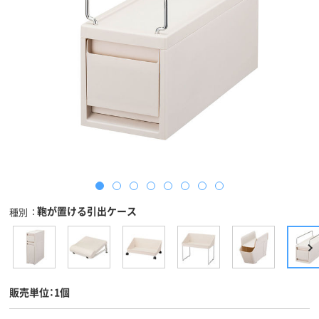
鞄が置ける引出ケース
種別
販売単位：1個