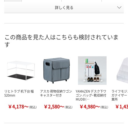
お申込番
詳しく見る
X217550
X217551
X217552
号
在庫
お届け日
この商品を見た人はこちらも検討されていま
お取り扱い終了しま
お取り扱い終了しま
お取り扱い終
す
した
した
した
リヒトラブ 机下台 幅
アスカ 荷物収納ワゴン
YAMAZEN デスク下ワ
ライフモジ
520mm
キャスター付き
ゴン バッグ・靴収納付
ガナイザー
MUDB（…
業所
￥4,178～
￥2,580～
￥4,980～
￥1,4
（税込）
（税込）
（税込）