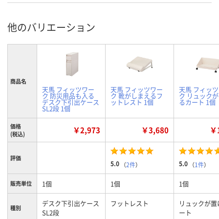
他のバリエーション
商品名
天馬 フィッツワー
天馬 フィッツワー
天馬 フィッ
ク 防災用品も入る
ク 靴がしまえるフ
ク リュック
デスク下引出ケース
ットレスト 1個
るカート 1個
SL2段 1個
価格
￥2,973
￥3,680
￥1
(税込)
評価
5.0
5.0
（
2件
）
（
1件
）
1個
1個
1個
販売単位
デスク下引出ケース
フットレスト
リュックが置
種別
SL2段
ート