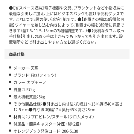
●【省スペース収納】電子機器や文具、ブランケットなど小物収納に
最適な引出しに加え、上にはビジネスバッグも置ける便利グッズで
す。これ1つで2役の使い道が可能です。●【鞄置きの幅は3段調節可
能】ワイヤーを差し込む向きによって、鞄置きの幅を3段階に調節で
きます（幅7.5、11.5、15cmの3段階調整です。）●【便利なダブル取っ
手仕様】引出しの取っ手は上からでも下からでも引き出せます。設
置場所などで引き出しやすい方をお選びください。
商品仕様
メーカー：天馬
ブランド：Fits（フィッツ）
カラー：カプチーノ
質量：1.57kg
最大積載質量：5kg
その他商品仕様：●引き出し内寸法：約幅11～13×奥行40×高さ
12.5ｃｍ●外寸法：約幅17×奥行45×高さ28cm
材質：ポリプロピレン/スチール（クロムメッキ）
付属品：・簡易キャスター（4個）・脚（2個）
オレンジブック発注コード：206-5130