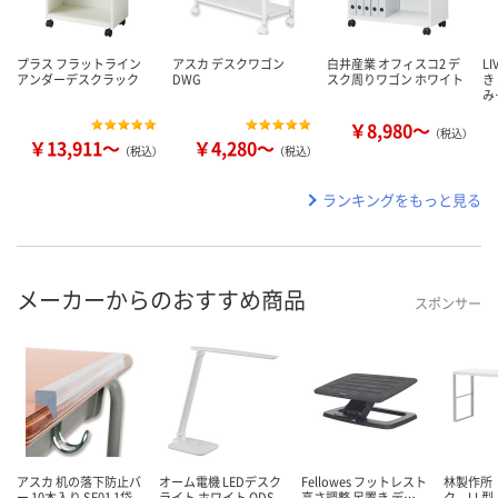
プラス フラットライン
アスカ デスクワゴン
白井産業 オフィスコ2 デ
L
アンダーデスクラック
DWG
スク周りワゴン ホワイト
き
み
￥8,980～
（税込）
￥13,911～
￥4,280～
（税込）
（税込）
ランキングをもっと見る
メーカーからのおすすめ商品
スポンサー
アスカ 机の落下防止バ
オーム電機 LEDデスク
Fellowes フットレスト
林製作所
ー 10本入り SF01 1袋
ライト ホワイト ODS-
高さ調整 足置き デ…
ク LL型