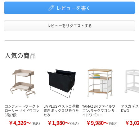
レビューを書く
レビューをリクエストする
人気の商品
コンフォートワーク ト
LIV PLUS ベストコ 荷物
YAMAZEN ファイルワ
アスカ デ
ローリー サイドワゴン
置き ボックス型 折りた
ゴン/ラックワゴン サ
DWG
3段/2段
たみ…
イドワゴン …
￥4,326～
￥1,980～
￥9,980～
￥3,0
（税込）
（税込）
（税込）