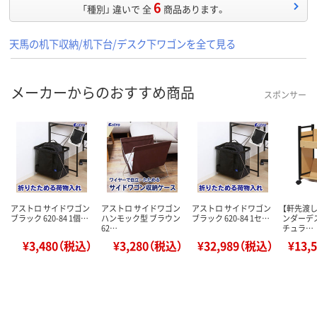
6
「種別」 違いで 全
商品あります。
天馬の机下収納/机下台/デスク下ワゴンを全て見る
メーカーからのおすすめ商品
スポンサー
アストロ サイドワゴン
アストロ サイドワゴン
アストロ サイドワゴン
【軒先渡し
ブラック 620-84 1個…
ハンモック型 ブラウン
ブラック 620-84 1セ…
ンダーデ
62…
チュラ…
¥3,480（税込）
¥3,280（税込）
¥32,989（税込）
¥13,