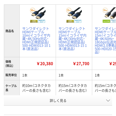
サンワダイレクト
サンワダイレクト
サンワダイレ
商品名
HDMIケーブル
HDMIケーブル
HDMIケーブ
10m(イコライザ内
15m(イコライザ内
15m（イコラ
蔵・4K/30Hz対応・
蔵・4K/30Hz対応・
蔵・4K/60Hz・
HDMI正規認証品)
HDMI正規認証品)
18Gbps伝送
500-HDMI013-10 1
500-HDMI013-15 1
HDMI2.0準拠
本（直送品）
本（直送品）
500-HD020-
品）
価格
￥20,380
￥27,700
￥29
(税込)
1本
1本
1本
販売単位
約10m（コネクタカ
約15m（コネクタカ
約15m（コネ
ケーブル
長
バーの長さも含む）
バーの長さも含む）
バーの長さも
詳しく見る
4K/30Hz対応
4K/30Hz対応
4K/60Hz・18G
タイプ
お申込番
X241373
X241368
X241360
号