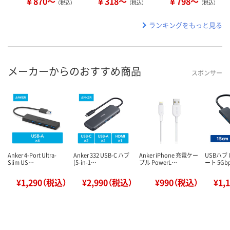
￥870～
￥318～
￥798～
（税込）
（税込）
（税込）
ランキングをもっと見る
メーカーからのおすすめ商品
スポンサー
Anker 4-Port Ultra-
Anker 332 USB-C ハブ
Anker iPhone 充電ケー
USBハブ 
Slim US…
(5-in-1…
ブル PowerL…
ート 5Gb
¥1,290（税込）
¥2,990（税込）
¥990（税込）
¥1,