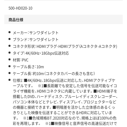
500-HD020-10
商品仕様
メーカー：サンワダイレクト
ブランド：サンワダイレクト
コネクタ形状：HDMIプラグ-HDMIプラグ（Aコネクタ-Aコネクタ)
タイプ：4K/60Hz・18Gbps伝送対応
材質：PVC
ケーブル長さ：10m
ケーブル長：約10m（コネクタカバーの長さも含む）
仕様1：■4K/60Hz、18Gbps伝送に対応した、HDMIアクティブケ
ーブルです。 ※1■長距離でも安定した信号を伝送可能なイコ
ライザ機能を、HDMIコネクタに内蔵しています。■HDMI端子を
搭載したDVD、ハードディスク、ブルーレイディスクレコーダー、
パソコン本体などとテレビ、ディスプレイ、プロジェクターなど
の機器と接続できます。■明暗差を活かした立体感のあるくっ
きりとした映像を伝送することができるHDRに対応していま
す。 ※1■色域規格BT.2020対応なので、規格上ほぼ100%の色
彩を再現します。 ※1■映像信号と音声信号の高速伝送だけで