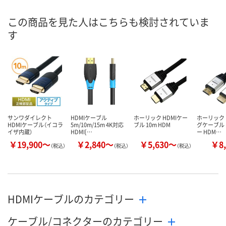
あり
あり
あり
在庫
この商品を見た人はこちらも検討されていま
す
8月19日（水）
8月19日（水）
8月19日（水）
お届け日
数量
数量
数量
カゴへ
カゴへ
カ
サンワダイレクト
HDMIケーブル
ホーリック HDMIケー
ホーリック 
HDMIケーブル（イコラ
5m/10m/15m 4K対応
ブル 10m HDM
グケーブル 
イザ内蔵）
HDMI[…
ー HDM…
￥19,900～
￥2,840～
￥5,630～
￥8,
（税込）
（税込）
（税込）
HDMIケーブルのカテゴリー
ケーブル/コネクターのカテゴリー