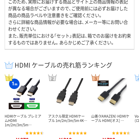
このため、実際にお届けする商品とサイト上の商品情報の表記
が異なる場合がございますので、ご使用前には必ずお届けした
商品の商品ラベルや注意書きをご確認ください。
さらに詳細な商品情報が必要な場合は、メーカー等にお問い合
わせください。
また、販売単位における「セット」表記は、箱でのお届けをお約束
するものではありません。あらかじめご了承ください。
HDMI ケーブルの売れ筋ランキング
HDMIケーブル プレミア
アスクル限定 HDMIケー
山善（YAMAZEN） HDMIケ
V
ムHDMI
ブル 1m/2m/3m/5m 4K…
ーブル HDMI[オス] …
(
1m/2m/3m/5m…