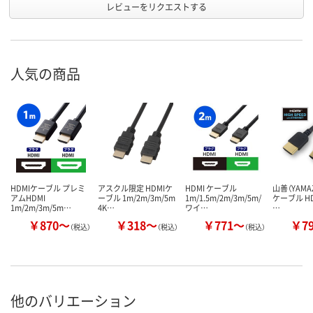
レビューをリクエストする
人気の商品
HDMIケーブル プレミ
アスクル限定 HDMIケ
HDMI ケーブル
山善（YAMAZ
アムHDMI
ーブル 1m/2m/3m/5m
1m/1.5m/2m/3m/5m/
ケーブル HD
1m/2m/3m/5m…
4K…
ワイ…
…
￥870～
￥318～
￥771～
￥7
（税込）
（税込）
（税込）
他のバリエーション