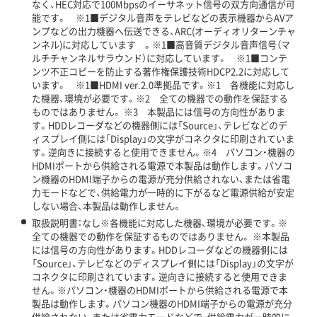
なく、HEC対応で100Mbpsのイーサネット信号の双方向通信が可
能です。 ※1■デジタル音声をテレビなどの表示機器からAVア
ンプなどの出力機器へ伝送できる、ARC(オーディオリターンチャ
ンネル)に対応しています 。※1■高音質デジタル音声信号（マ
ルチチャンネルサラウンド）に対応しています。 ※1■コンテ
ンツ不正コピーを防止する著作権保護技術HDCP2.2に対応して
います。 ※1■HDMI ver.2.0準拠品です。※1 各機能に対応し
た機器、環境が必要です。※2 全ての機器での動作を保証する
ものではありません。 ※3 本製品には信号の方向性がありま
す。HDDレコーダなどの機器側には「Source」、テレビなどのデ
ィスプレイ側には「Display」の文字がコネクタに印刷されていま
す。逆向きに接続すると使用できません。※4 パソコン・機器の
HDMIポートから供給される電源で本製品は動作します。パソコ
ン機器のHDMI端子からの電源が充分供給されない、または省電
力モードなどで、供給電力が一時的に下がるなど電源供給が安定
しない場合、本製品は動作しません。
取扱説明書：なし※各機能に対応した機器、環境が必要です。※
全ての機器での動作を保証するものではありません。 ※本製品
には信号の方向性があります。HDDレコーダなどの機器側には
「Source」、テレビなどのディスプレイ側には「Display」の文字が
コネクタに印刷されています。逆向きに接続すると使用できま
せん。※パソコン・機器のHDMIポートから供給される電源で本
製品は動作します。パソコン機器のHDMI端子からの電源が充分
供給されない、または省電力モードなどで、供給電力が一時的に