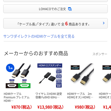
LOHACOでのご注文
6
「ケーブル長」「タイプ」 違いで 全
商品あります。
サンワダイレクトのHDMIケーブルを全て見る
メーカーからのおすすめ商品
スポンサー
HDMIケーブル
ワイヤレスHDMI 送受
HDMIケーブル 2m
HDMI
Premium プレミアム
信機 FullHD 60Hz…
HDMI[オス]-HDMI[…
HDMI[オス
HDMI…
¥870（税込）
¥13,980（税込）
¥980（税込）
¥1,