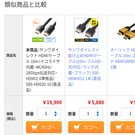
類似商品と比較
本商品：
サンワダイ
サンワダイレクト
ホーリック H
レクト HDMIケーブ
抜け止めHDMIケー
ーブル 10m 
商品名
ル 10m（イコライザ
ブル(10m・フルHD・
ド HDM10090
内蔵・4K/60Hz・
3D対応・ラッチ内
1個
18Gbps伝送対応・
蔵・ブラック) 500-
HDMI2.0準拠品）
HDMI012 1本（直送
500-HD020-10（直送
品）
品）
￥19,900
￥5,880
￥5
数量
数量
数量
価格
(税込)
カゴへ
カゴへ
カ