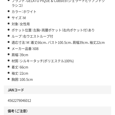
ブランド：GELATO PIQUE & Classico（ジェラートピケアンドク
ラシコ）
カラー：ホワイト
サイズ：M
対象：女性用
ポケット位置：左胸・両腰ポケット（右内ポケット付）あり
ループ：右ウエストループ付
適応寸法：M：着丈66cm、バスト100.5cm、肩幅39cm、袖丈22cm
メーカー品番：608
肩幅：39cm
材質：シルキータッチ(ポリエステル100%)
着丈：66cm
袖丈：22cm
胸囲：100.5cm
JANコード
4562279046012
備考（ご注意）