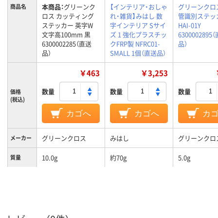
本商品：
グリーンク
【インテリア・おしゃ
グリーンクロ
商品名
ロス カッティング
れ・雑貨】みはし 数
管識別ステッ
ステッカー 英字W
字インテリア Sサイ
HAI-01Y
文字高100mm 黒
ズ 1 強化プラスチッ
6300002895
6300002285（直送
クFRP製 NFRC01-
品）
品）
SMALL 1個（直送品）
￥463
￥3,253
数量
数量
数量
価格
(税込)
カゴへ
カゴへ
カ
グリーンクロス
みはし
グリーンクロ
メーカー
10.0g
約70g
5.0g
質量