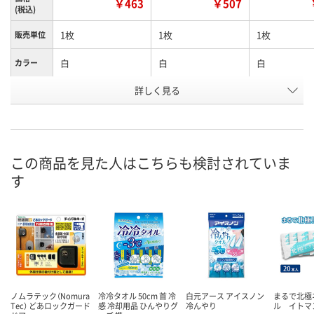
￥463
￥507
(税込)
1枚
1枚
1枚
販売単位
白
白
白
カラー
詳しく見る
数字0
数字1
数字2
タイプ
お申込番
X330626
X330623
X330625
号
直送品
直送品
5点
在庫
この商品を見た人はこちらも検討されていま
す
8月21日（金）まで
8月21日（金）まで
8月11日（火）
お届け日
数量
数量
数量
カゴへ
カゴへ
カ
ノムラテック（Nomura
冷冷タオル 50cm 首 冷
白元アース アイスノン
まるで北極
Tec） どあロックガード
感 冷却用品 ひんやりグ
冷んやり
ル イトマ