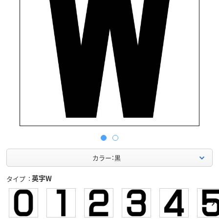
カラー：黒
英字W
タイプ