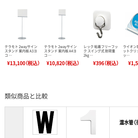
テラモト 2wayサイン
テラモト 2wayサイン
レック 粘着フリーフッ
ライオン
スタンド 案内板 A3ヨ
スタンド 案内板 A4ヨ
ク スイング式 耐荷重
ットクリップ
コ …
コ …
2kg …
ッ…
¥13,100（税込）
¥10,820（税込）
¥396（税込）
¥1,
類似商品と比較