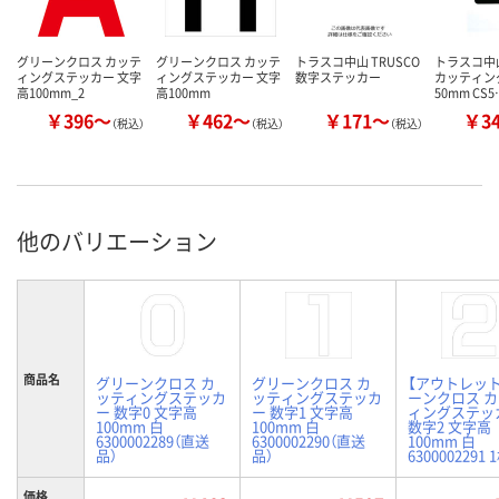
グリーンクロス カッテ
グリーンクロス カッテ
トラスコ中山 TRUSCO
トラスコ中山
ィングステッカー 文字
ィングステッカー 文字
数字ステッカー
カッティン
高100mm_2
高100mm
50mm CS5
￥396～
￥462～
￥171～
￥3
（税込）
（税込）
（税込）
他のバリエーション
商品名
グリーンクロス カ
グリーンクロス カ
【アウトレッ
ッティングステッカ
ッティングステッカ
ーンクロス 
ー 数字0 文字高
ー 数字1 文字高
ィングステッ
100mm 白
100mm 白
数字2 文字高
6300002289（直送
6300002290（直送
100mm 白
品）
品）
6300002291 
価格