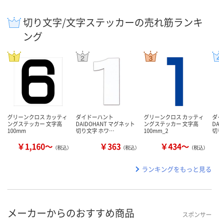
切り文字/文字ステッカーの売れ筋ランキ
ング
グリーンクロス カッティ
ダイドーハント
グリーンクロス カッティ
ダ
ングステッカー 文字高
DAIDOHANT マグネット
ングステッカー 文字高
D
100mm
切り文字 ホワ…
100mm_2
切
￥1,160～
￥363
￥434～
（税込）
（税込）
（税込）
ランキングをもっと見る
メーカーからのおすすめ商品
スポンサー