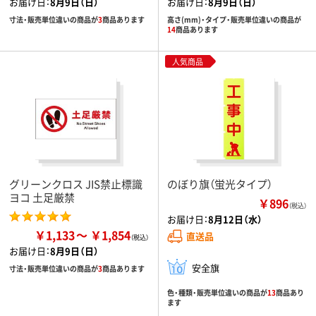
お届け日：
8月9日（日）
お届け日：
8月9日（日）
寸法・販売単位違いの商品が
3
商品あります
高さ(mm)・タイプ・販売単位違いの商品が
14
商品あります
人気商品
グリーンクロス JIS禁止標識
のぼり旗（蛍光タイプ）
ヨコ 土足厳禁
￥896
（税込）
お届け日：
8月12日（水）
￥1,133
￥1,854
直送品
お届け日：
8月9日（日）
安全旗
寸法・販売単位違いの商品が
3
商品あります
色・種類・販売単位違いの商品が
13
商品あり
ます