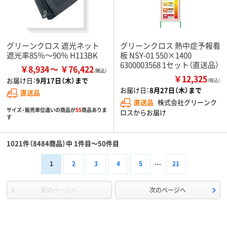
グリーンクロス 遮光ネット
グリーンクロス 熱中症予報看
遮光率85％～90％ H113BK
板 NSY-01 550×1400
6300003568 1セット（直送品）
￥8,934
￥76,422
￥12,325
お届け日：
9月17日（木）まで
（税込）
お届け日：
8月27日（木）まで
直送品
直送品
株式会社グリーンク
サイズ・販売単位違いの商品が
55
商品ありま
ロスからお届け
す
1021件（8484商品）中 1件目～50件目
1
2
3
4
5
21
前のページへ
次のページへ