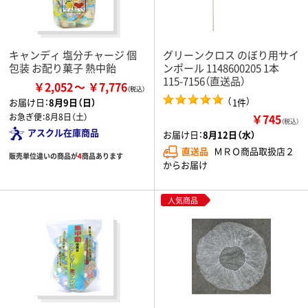
キャンディ 塩分チャージ 個
グリーンクロス のぼり用サイ
包装 お配り菓子 熱中飴
ンポール 1148600205 1本
115-7156（直送品）
￥2,052
￥7,776
（
）
1件
お届け日：
8月9日（日）
￥745
お急ぎ便：
8月8日（土）
（税込）
アスクル在庫商品
お届け日：
8月12日（水）
直送品
ＭＲＯ商品取扱店２
販売単位違いの商品が
4
商品あります
からお届け
人気商品