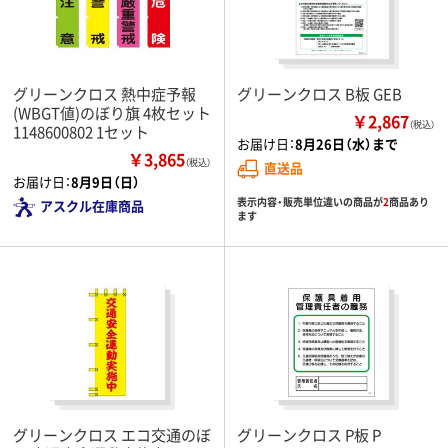
グリーンクロス 熱中症予報
グリーンクロス B板 GEB
(WBGT値)のぼり旗 4枚セット
￥2,867
（税込）
1148600802 1セット
お届け日：
8月26日（水）まで
￥3,865
（税込）
直送品
お届け日：
8月9日（日）
表示内容・販売単位違いの商品が
2
商品あり
アスクル在庫商品
ます
グリーンクロス エコ交通のぼ
グリーンクロス P板 P