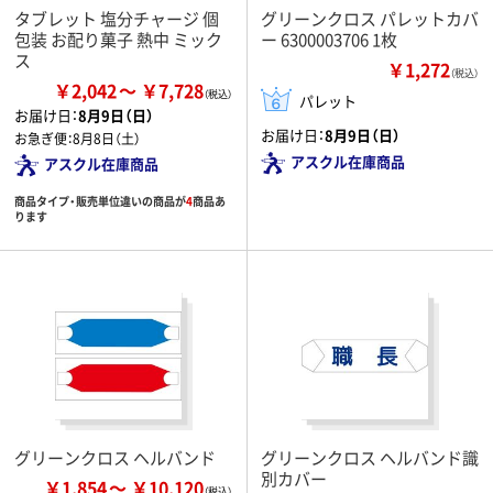
タブレット 塩分チャージ 個
グリーンクロス パレットカバ
包装 お配り菓子 熱中 ミック
ー 6300003706 1枚
ス
￥1,272
（税込）
￥2,042
￥7,728
パレット
お届け日：
8月9日（日）
お届け日：
8月9日（日）
お急ぎ便：
8月8日（土）
アスクル在庫商品
アスクル在庫商品
商品タイプ・販売単位違いの商品が
4
商品あ
ります
グリーンクロス ヘルバンド
グリーンクロス ヘルバンド識
別カバー
￥1,854
￥10,120