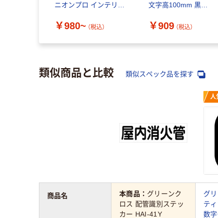
ニオンプロ インテリア
文字高100mm 黒
シール
6300002254 1枚（わけ
￥980~
￥909
あり品）
（税込）
（税込）
類似商品と比較
類似スペック品を探す
人
本商品：
グリーンク
グリ
商品名
ロス 配管識別ステッ
ティ
カー HAI-41Y
数字