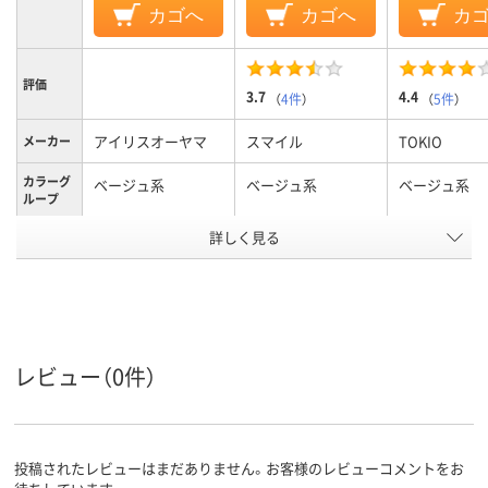
カゴへ
カゴへ
カ
評価
3.7
4.4
（
4件
）
（
5件
）
アイリスオーヤマ
スマイル
TOKIO
メーカー
カラーグ
ベージュ系
ベージュ系
ベージュ系
ループ
アスクル
詳しく見る
商品環境
スコア
レビュー（0件）
投稿されたレビューはまだありません。お客様のレビューコメントをお