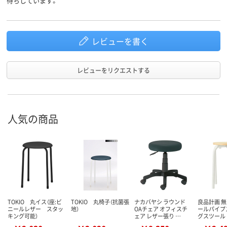
待ちしています。
レビューを書く
レビューをリクエストする
人気の商品
TOKIO 丸イス（座:ビ
TOKIO 丸椅子（抗菌張
ナカバヤシ ラウンド
良品計画 無
ニールレザー スタッ
地）
OAチェア オフィスチ
ールパイプ
キング可能）
ェア レザー張り …
グスツール