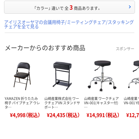
3
「カラー」 違いで 全
商品あります。
アイリスオーヤマの会議用椅子/ミーティングチェア/スタッキング
チェアを全て見る
メーカーからのおすすめ商品
スポンサー
YAMAZEN 折りたたみ
山崎産業株式会社 ワー
山崎産業 ワークチェア
山崎産業
椅子 パイプチェア ウレ
クチェアVN スタンドサ
VN-001(キャスター付)
VN-001 Y
タ…
ポート…
…
¥4,998（税込）
¥24,435（税込）
¥14,991（税込）
¥12,