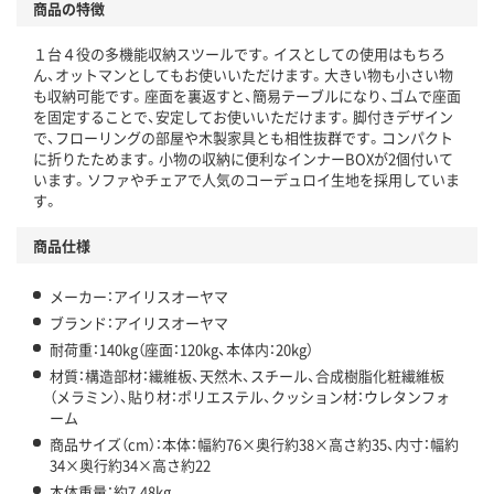
商品の特徴
１台４役の多機能収納スツールです。イスとしての使用はもちろ
ん、オットマンとしてもお使いいただけます。大きい物も小さい物
も収納可能です。座面を裏返すと、簡易テーブルになり、ゴムで座面
を固定することで、安定してお使いいただけます。脚付きデザイン
で、フローリングの部屋や木製家具とも相性抜群です。コンパクト
に折りたためます。小物の収納に便利なインナーBOXが2個付いて
います。ソファやチェアで人気のコーデュロイ生地を採用していま
す。
商品仕様
メーカー：アイリスオーヤマ
ブランド：アイリスオーヤマ
耐荷重：140kg（座面：120kg、本体内：20kg）
材質：構造部材：繊維板、天然木、スチール、合成樹脂化粧繊維板
（メラミン）、貼り材：ポリエステル、クッション材：ウレタンフォ
ーム
商品サイズ（cm）：本体：幅約76×奥行約38×高さ約35、内寸：幅約
34×奥行約34×高さ約22
本体重量：約7.48kg