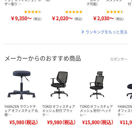
ザー張り …
グ可能）
付
￥9,350～
￥2,020～
￥2,030～
（税込）
（税込）
（税込）
ランキングをもっと見る
メーカーからのおすすめ商品
スポンサー
YAMAZEN ラウンドチ
TOKIO オフィスチェア
TOKIO オフィスチェア
YAMAZ
ェア オフィスチェア 丸
メッシュ 肘付 ブラッ
メッシュ 肘付・ヘッド
オフィス
椅…
ク…
レ…
チ…
¥5,980（税込）
¥9,980（税込）
¥15,800（税込）
¥11,