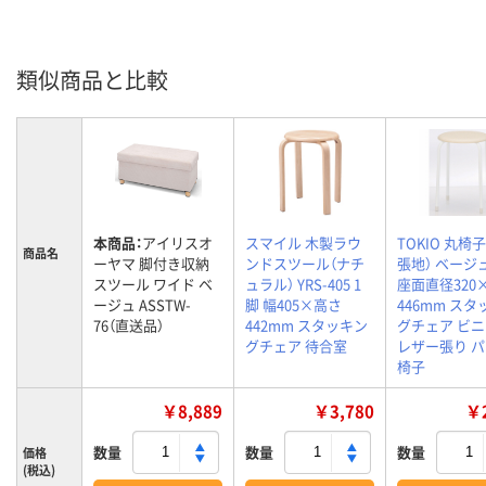
類似商品と比較
本商品：
アイリスオ
スマイル 木製ラウ
TOKIO 丸椅
商品名
ーヤマ 脚付き収納
ンドスツール（ナチ
張地） ベージュ
スツール ワイド ベ
ュラル） YRS-405 1
座面直径320
ージュ ASSTW-
脚 幅405×高さ
446mm ス
76（直送品）
442mm スタッキン
グチェア ビ
グチェア 待合室
レザー張り 
椅子
￥8,889
￥3,780
￥2
数量
数量
数量
価格
(税込)