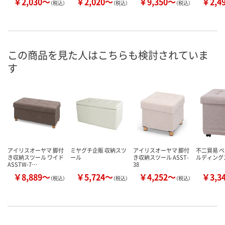
￥2,030～
￥2,020～
￥9,350～
￥2,4
（税込）
（税込）
（税込）
この商品を見た人はこちらも検討されていま
す
アイリスオーヤマ 脚付
ミヤグチ企販 収納スツ
アイリスオーヤマ 脚付
不二貿易 ベ
き収納スツール ワイド
ール
き収納スツール ASST-
ルディング
ASSTW-7…
38
￥8,889～
￥5,724～
￥4,252～
￥3,3
（税込）
（税込）
（税込）