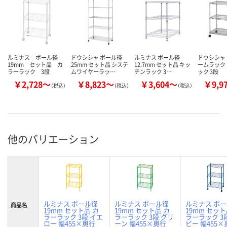
ルミナス ポール径
ドウシシャ ポール径
ルミナス ポール径
ドウシシャ
19mm セット品 カ
25mm セット品 システ
12.7mm セット品 キッ
ームラック
ラーラック 3段
ムワイヤーラッ…
チンラック 3…
ック 3段
￥2,728～
￥8,823～
￥3,604～
￥9,9
（税込）
（税込）
（税込）
他のバリエーション
ルミナス ポール径
ルミナス ポール径
ルミナス ポ
商品名
19mm セット品 カ
19mm セット品 カ
19mm セット
ラーラック 3段 イエ
ラーラック 3段 グリ
ラーラック 3
ロー 幅455×奥行
ーン 幅455×奥行
ビー 幅455×