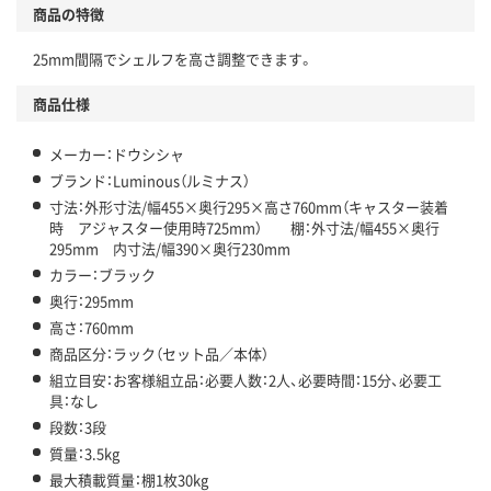
商品の特徴
25mm間隔でシェルフを高さ調整できます。
商品仕様
メーカー：ドウシシャ
ブランド：Luminous（ルミナス）
寸法：外形寸法/幅455×奥行295×高さ760mm（キャスター装着
時 アジャスター使用時725mm） 棚：外寸法/幅455×奥行
295mm 内寸法/幅390×奥行230mm
カラー：ブラック
奥行：295mm
高さ：760mm
商品区分：ラック（セット品／本体）
組立目安：お客様組立品：必要人数：2人、必要時間：15分、必要工
具：なし
段数：3段
質量：3.5kg
最大積載質量：棚1枚30kg