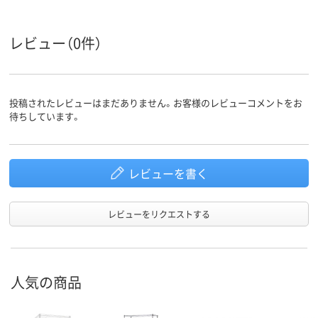
3.5kg
約5．2kg
2.5kg
質量
レビュー（0件）
ラック（セット品／
ラック（セット品／
ラック（セッ
商品区分
本体）
本体）
本体）
投稿されたレビューはまだありません。お客様のレビューコメントをお
待ちしています。
レビューを書く
レビューをリクエストする
人気の商品