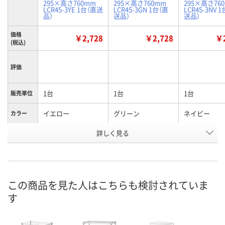
295×高さ760mm
295×高さ760mm
295×高さ76
LCR45-3YE 1台（直送
LCR45-3GN 1台（直
LCR45-3NV 
品）
送品）
送品）
価格
￥2,728
￥2,728
￥2
(税込)
評価
1台
1台
1台
販売単位
イエロー
グリーン
ネイビー
カラー
お申込番
詳しく見る
H652722
H652718
H652719
号
直送品
直送品
直送品
在庫
お届け日
この商品を見た人はこちらも検討されていま
す
お取り扱い終了しま
お取り扱い終了しま
お取り扱い終
した
した
した