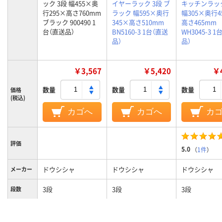
ック 3段 幅455×奥
イヤーラック 3段 ブ
キッチンラック
行295×高さ760mm
ラック 幅595×奥行
幅305×奥行4
ブラック 900490 1
345×高さ510mm
高さ465mm
台（直送品）
BN5160-3 1台（直送
WH3045-3 
品）
品）
￥3,567
￥5,420
￥4
数量
数量
数量
価格
(税込)
カゴへ
カゴへ
カ
評価
5.0
（
1件
）
ドウシシャ
ドウシシャ
ドウシシャ
メーカー
3段
3段
3段
段数
カラーグ
ブラック系
ブラック系
シルバー系
ループ