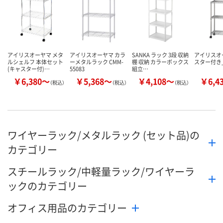
アイリスオーヤマ メタ
アイリスオーヤマ カラ
SANKA ラック 3段 収納
アイリスオ
ルシェルフ 本体セット
ーメタルラック CMM-
棚 収納 カラーボックス
スター付き_
(キャスター付)…
55083
組立…
￥6,380～
￥5,368～
￥4,108～
￥6,4
（税込）
（税込）
（税込）
ワイヤーラック/メタルラック (セット品)の
カテゴリー
スチールラック/中軽量ラック/ワイヤーラ
ックのカテゴリー
オフィス用品のカテゴリー