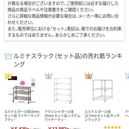
が異なる場合がございますので、ご使用前には必ずお届けした
商品の商品ラベルや注意書きをご確認ください。
さらに詳細な商品情報が必要な場合は、メーカー等にお問い合
わせください。
また、販売単位における「セット」表記は、箱でのお届けをお約束
するものではありません。あらかじめご了承ください。
ルミナスラック (セット品)の売れ筋ランキ
ング
ルミナス ポール径19mm
ドウシシャ ポール径
ルミナス ポール径
ド
セット品 ワイヤーラック
25mm セット品 システム
12.7mm セット品 キッチ
ー
ブラッ…
ワイヤーラッ…
ンラック 3…
￥5,420～
￥13,982～