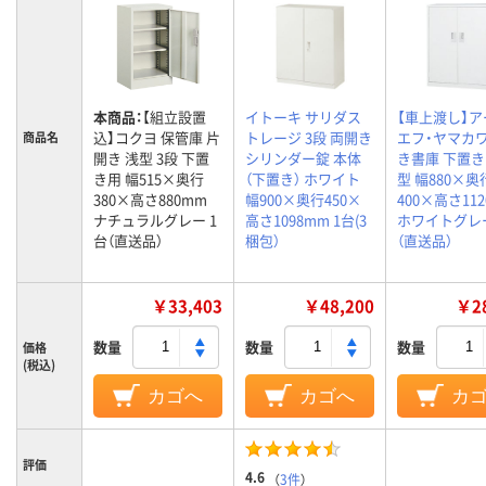
本商品：
【組立設置
イトーキ サリダス
【車上渡し】ア
込】コクヨ 保管庫 片
トレージ 3段 両開き
エフ・ヤマカワ
商品名
開き 浅型 3段 下置
シリンダー錠 本体
き書庫 下置き A
き用 幅515×奥行
（下置き） ホワイト
型 幅880×奥
380×高さ880mm
幅900×奥行450×
400×高さ11
ナチュラルグレー 1
高さ1098mm 1台(3
ホワイトグレー
台（直送品）
梱包）
（直送品）
￥33,403
￥48,200
￥28
数量
数量
数量
価格
(税込)
カゴへ
カゴへ
カ
評価
4.6
（
3件
）