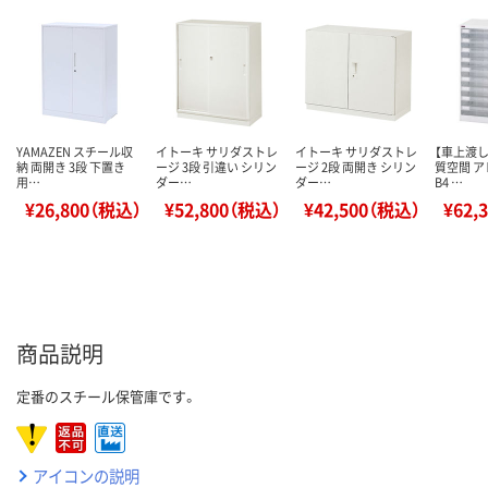
YAMAZEN スチール収
イトーキ サリダストレ
イトーキ サリダストレ
【車上渡し
納 両開き 3段 下置き
ージ 3段 引違い シリン
ージ 2段 両開き シリン
質空間 
用…
ダー…
ダー…
B4 …
¥26,800（税込）
¥52,800（税込）
¥42,500（税込）
¥62,
商品説明
定番のスチール保管庫です。
アイコンの説明