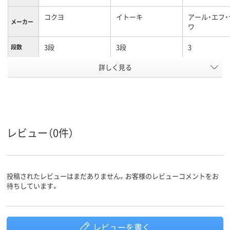
コクヨ
イトーキ
アール・エフ
メーカー
ワ
3段
3段
3
段数
詳しく見る
両開き／片開き扉タ
両開き／片開き扉タ
両開き書庫
商品区分
イプ
イプ
カラーグ
グレー系
ホワイト系
ホワイト系
ループ
設置タイ
下置き
下置き
下置き
レビュー（0件）
プ
シリンダー錠
シリンダー錠
シリンダー錠
施錠方法
14.3kg
29.8kg
質量
投稿されたレビューはまだありません。お客様のレビューコメントをお
待ちしています。
アスクル
商品環境
スコア
レビューを書く