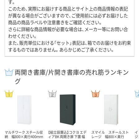
す。
このため、実際にお届けする商品とサイト上の商品情報の表記
が異なる場合がございますので、ご使用前には必ずお届けした
商品の商品ラベルや注意書きをご確認ください。
さらに詳細な商品情報が必要な場合は、メーカー等にお問い合
わせください。
また、販売単位における「セット」表記は、箱でのお届けをお約束
するものではありません。あらかじめご了承ください。
両開き書庫/片開き書庫の売れ筋ランキン
グ
マルチワーク スチール収
【組立設置込】コクヨ エデ
スマイル スチールスト
イ
納 幅800×奥行400ｍｍ
ィアBK 両開き扉 下置 幅
レージ 幅800×奥行
ジ