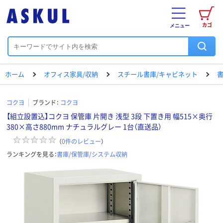
カゴ
メニュー
ホーム
オフィス家具/収納
スチール書庫/キャビネット
書
コクヨ
ブランド：
コクヨ
【組立設置込】コクヨ 保管庫 片開き 浅型 3段 下置き用 幅515×奥行
380×高さ880mm ナチュラルグレー 1台（直送品）
（
0
件のレビュー
）
ランキングを見る：
書庫/保管庫/システム収納