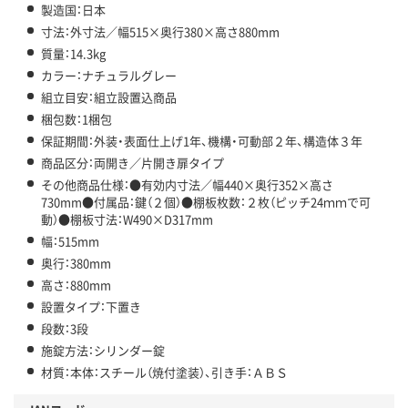
製造国：日本
寸法：外寸法／幅515×奥行380×高さ880mm
質量：14.3kg
カラー：ナチュラルグレー
組立目安：組立設置込商品
梱包数：1梱包
保証期間：外装・表面仕上げ1年、機構・可動部２年、構造体３年
商品区分：両開き／片開き扉タイプ
その他商品仕様：●有効内寸法／幅440×奥行352×高さ
730mm●付属品：鍵（２個）●棚板枚数：２枚（ピッチ24ｍｍで可
動）●棚板寸法：W490×D317mm
幅：515mm
奥行：380mm
高さ：880mm
設置タイプ：下置き
段数：3段
施錠方法：シリンダー錠
材質：本体：スチール（焼付塗装）、引き手：ＡＢＳ