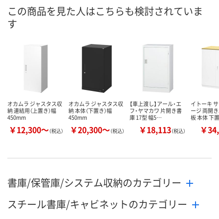
この商品を見た人はこちらも検討されていま
す
オカムラ ジャスタス収
オカムラ ジャスタス収
【車上渡し】アール・エ
イトーキ 
納 連結用（上置き）幅
納 本体（下置き）幅
フ・ヤマカワ 片開き書
ージ 両開き
450mm
450mm
庫 17型 幅5…
板 本体 下
￥12,300～
￥20,300～
￥18,113
￥34,
（税込）
（税込）
（税込）
書庫/保管庫/システム収納のカテゴリー
スチール書庫/キャビネットのカテゴリー