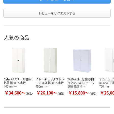
レビューをリクエストする
人気の商品
Ceha A4スチール書庫
イトーキ サリダストレ
YAMAZEN【組立簡単折
オカムラ 
抗菌 幅880×奥行
ージ 本体 幅900×奥行
りたたみ式】スチール
納 本体（下
400mm …
450mm …
収納 書庫 オ…
750mm
￥34,600～
￥26,100～
￥15,800～
￥26,0
（税込）
（税込）
（税込）