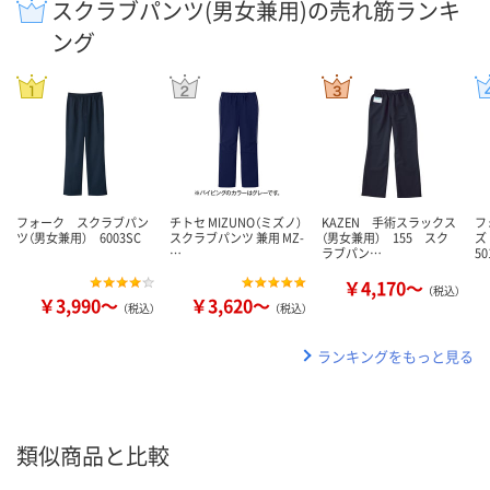
スクラブパンツ(男女兼用)の売れ筋ランキ
ング
フォーク スクラブパン
チトセ MIZUNO（ミズノ）
KAZEN 手術スラックス
フ
ツ（男女兼用） 6003SC
スクラブパンツ 兼用 MZ-
（男女兼用） 155 スク
ズ
…
ラブパン…
50
￥4,170～
（税込）
￥3,990～
￥3,620～
（税込）
（税込）
ランキングをもっと見る
類似商品と比較