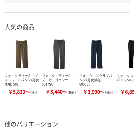
人気の商品
フォーク ディッキーズ
フォーク ディッキー
フォーク スクラブパ
フォーク 
ストレートパンツ（男女
ズ カーゴパンツ
ンツ（男女兼用）
パンツ 503
兼用） 501…
5017SC
6003SC
￥5,830～
￥5,440～
￥3,990～
￥6,8
（税込）
（税込）
（税込）
他のバリエーション