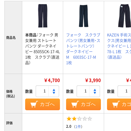
本商品：
フォーク 男
フォーク スクラブ
KAZEN 手術
商品名
女兼用 ストレート
パンツ（男女兼用・ス
クス(男女兼用
パンツ ダークネイ
トレートパンツ）
クネイビー L 1
ビー 8505SCK-17-4L
ダークネイビー
78-L 1枚 
1枚 スクラブ（直送
M 6003SC-17-M
（直送品）
品）
1枚
￥4,700
￥3,990
￥4
数量
数量
数量
価格
(税込)
カゴへ
カゴへ
カ
評価
2.0
（
1件
）