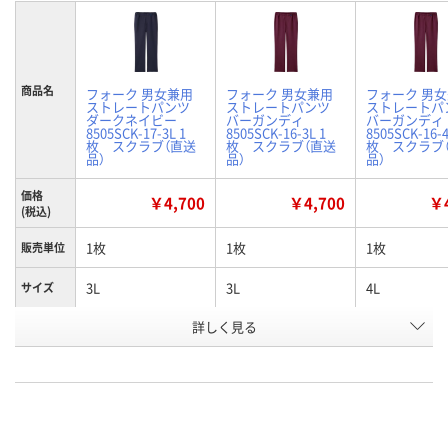
商品名
フォーク 男女兼用
フォーク 男女兼用
フォーク 男
ストレートパンツ
ストレートパンツ
ストレートパ
ダークネイビー
バーガンディ
バーガンディ
8505SCK-17-3L 1
8505SCK-16-3L 1
8505SCK-16-4
枚 スクラブ（直送
枚 スクラブ（直送
枚 スクラブ
品）
品）
品）
価格
￥4,700
￥4,700
￥4
(税込)
1枚
1枚
1枚
販売単位
3L
3L
4L
サイズ
詳しく見る
ダークネイビー
バーガンディ
バーガンディ
カラー
お申込番
X353401
X353395
X353393
号
直送品
直送品
直送品
在庫