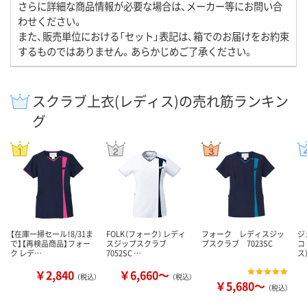
さらに詳細な商品情報が必要な場合は、メーカー等にお問い合
わせください。
また、販売単位における「セット」表記は、箱でのお届けをお約束
するものではありません。あらかじめご了承ください。
スクラブ上衣(レディス)の売れ筋ランキン
グ
【在庫一掃セール！8/31ま
FOLK（フォーク） レディ
フォーク レディスジッ
ジ
で】【再検品商品】フォー
スジップスクラブ
プスクラブ 7023SC
コ
ク レデ…
7052SC …
ス
￥2,840
￥6,660～
（税込）
（税込）
￥5,680～
（税込）