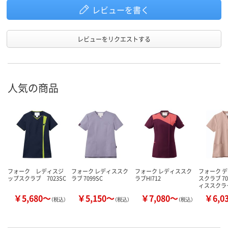
レビューを書く
レビューをリクエストする
人気の商品
フォーク レディスジ
フォーク レディススク
フォーク レディススク
フォーク 
ップスクラブ 7023SC
ラブ 7099SC
ラブHI712
スクラブ 70
ィススクラ
￥5,680～
￥5,150～
￥7,080～
￥6,0
（税込）
（税込）
（税込）