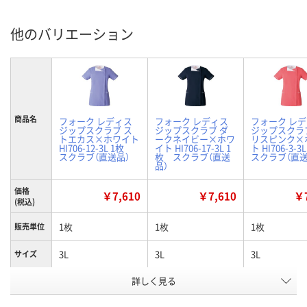
他のバリエーション
商品名
フォーク レディス
フォーク レディス
フォーク レ
ジップスクラブ ス
ジップスクラブ ダ
ジップスクラ
トエカス×ホワイト
ークネイビー×ホワ
リスピンク×
HI706-12-3L 1枚
イト HI706-17-3L 1
ト HI706-3-
スクラブ（直送品）
枚 スクラブ（直送
スクラブ（直送
品）
価格
￥7,610
￥7,610
￥7
(税込)
1枚
1枚
1枚
販売単位
3L
3L
3L
サイズ
詳しく見る
ストエカス×ホワイ
ダークネイビー×ホ
リリスピンク
カラー
ト
ワイト
イト