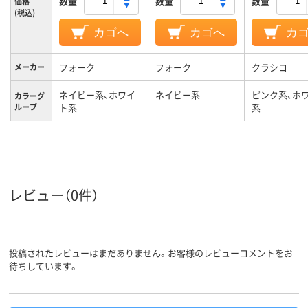
数量
数量
数量
価格
(税込)
カゴへ
カゴへ
カ
フォーク
フォーク
クラシコ
メーカー
ネイビー系、ホワイ
ネイビー系
ピンク系、ホ
カラーグ
ループ
ト系
系
L
M
M
サイズ
女性用
レディス
女性用
対象
レビュー（0件）
投稿されたレビューはまだありません。お客様のレビューコメントをお
待ちしています。