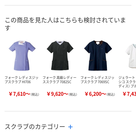
お申込番
X353154
X353416
X353421
号
この商品を見た人はこちらも検討されていま
直送品
直送品
直送品
在庫
す
8月25日（火）まで
8月25日（火）まで
8月25日（火）
お届け日
数量
数量
数量
カゴへ
カゴへ
カ
フォーク レディスジッ
フォーク 高級レディー
フォーク レディスジッ
ジェラート
プスクラブ HI706
ススクラブ 7082SC
プスクラブ 7069SC
シコ スクラ
ディス） プ
￥7,610～
￥9,620～
￥6,200～
￥7,4
（税込）
（税込）
（税込）
スクラブのカテゴリー