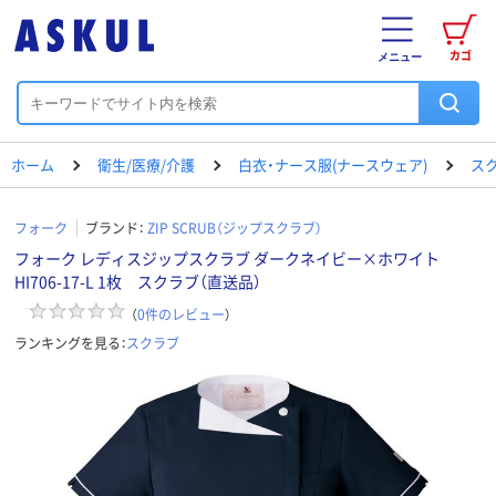
カゴ
メニュー
ホーム
衛生/医療/介護
白衣・ナース服(ナースウェア)
ス
フォーク
ブランド：
ZIP SCRUB（ジップスクラブ）
フォーク レディスジップスクラブ ダークネイビー×ホワイト
HI706-17-L 1枚 スクラブ（直送品）
（
0
件のレビュー
）
ランキングを見る：
スクラブ