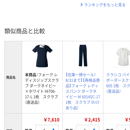
ランキングをもっと見る
類似商品と比較
本商品：
フォーク レ
【在庫一掃セール！
クラシコ バ
商品名
ディスジップスクラ
8/31まで】【再検品商
ボーダースク
ブ ダークネイビー
品】フォーク レディ
605 1枚 ス
×ホワイト HI706-
スパンツ ダークネ
（直送品）
17-L 1枚 スクラブ
イビー M 6014SC-17
（直送品）
1枚 スクラブ（わけ
あり品）
￥7,610
￥2,415
￥9