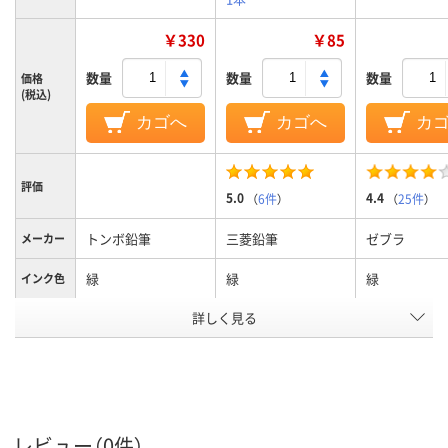
￥330
￥85
数量
数量
数量
価格
(税込)
カゴへ
カゴへ
カ
評価
5.0
4.4
（
6件
）
（
25件
）
トンボ鉛筆
三菱鉛筆
ゼブラ
メーカー
緑
緑
緑
インク色
アスクル
詳しく見る
商品環境
30
スコア
レビュー（0件）