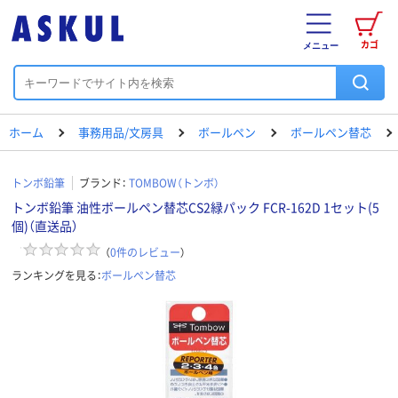
カゴ
メニュー
ホーム
事務用品/文房具
ボールペン
ボールペン替芯
トンボ鉛筆
ブランド：
TOMBOW（トンボ）
トンボ鉛筆 油性ボールペン替芯CS2緑パック FCR-162D 1セット(5
個)（直送品）
（
0
件のレビュー
）
ランキングを見る：
ボールペン替芯