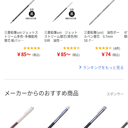
三菱鉛筆uni ジェットス
三菱鉛筆uni ジェット
三菱鉛筆(uni) 油性ボー
ゼ
トリーム多色・多機能用
ストリーム替芯(単色用）
ルペン替芯 0.7mm
替芯
替芯 紙パッ…
SXR 油性…
SE-7…
(
4件
)
￥85～
￥85～
￥74
（税込）
（税込）
（税込）
ランキングをもっと見る
メーカーからのおすすめ商品
スポンサー