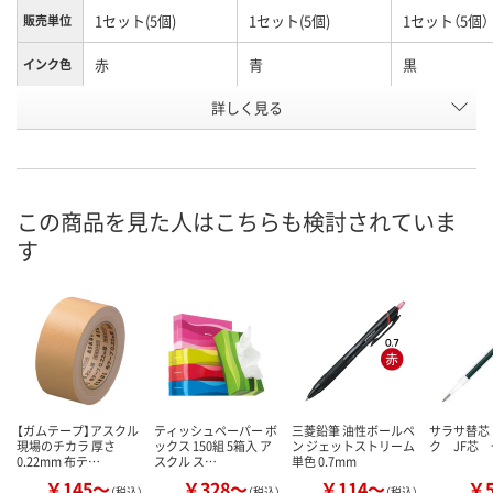
1セット(5個)
1セット(5個)
1セット（5個）
販売単位
赤
青
黒
インク色
お申込番
詳しく見る
X358783
X358786
X358784
号
直送品
直送品
6点
在庫
8月26日（水）まで
8月26日（水）まで
8月11日（火）
お届け日
この商品を見た人はこちらも検討されていま
す
数量
数量
数量
カゴへ
カゴへ
カ
【ガムテープ】アスクル
ティッシュペーパー ボ
三菱鉛筆 油性ボールペ
サラサ替芯
現場のチカラ 厚さ
ックス 150組 5箱入 ア
ン ジェットストリーム
ク JF芯
0.22mm 布テ…
スクル ス…
単色 0.7mm
￥145～
￥328～
￥114～
￥
（税込）
（税込）
（税込）