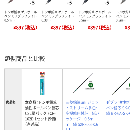
トンボ鉛筆 ゲルボール
トンボ鉛筆 ゲルボール
トンボ鉛筆 ゲルボール
トンボ鉛
ペン モノグラフライト
ペン モノグラフライト
ペン モノグラフライト
ペン モ
0.5m…
0.38…
0.5m…
0.5m…
¥897（税込）
¥897（税込）
¥897（税込）
¥
類似商品と比較
本商品：
トンボ鉛筆
三菱鉛筆uni ジェッ
ゼブラ 油性
商品名
油性ボールペン替芯
トストリーム多色・
ペン替芯 SK-0
CS2緑パック FCR-
多機能用替芯 紙パ
緑 BR-6A-SK-
162D 1セット(5個)
ッケージ 0.5ｍ
（直送品）
ｍ 緑 SXR8005K.6
1本