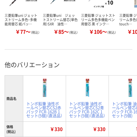
三菱鉛筆uni ジェット
三菱鉛筆uni ジェッ
三菱鉛筆 ジェットスト
三菱鉛筆 
ストリーム多色・多機
トストリーム替芯(単色
リーム多色多機能ペン
リーム多色用
能用替芯 紙パッ…
用）SXR 油性…
用替芯 黒 インク…
touch…
￥77～
￥85～
￥106～
￥1
（税込）
（税込）
（税込）
他のバリエーション
商品名
トンボ鉛筆 油性ボ
トンボ鉛筆 油性ボ
トンボ鉛筆 
ールペン替芯CS2赤
ールペン替芯CS2青
ールペン替芯C
パック FCR-162B 1
パック FCR-162C 1
パック FCR-16
セット(5個)（直送品）
セット(5個)（直送品）
セット(5個)
価格
￥330
￥330
(税込)