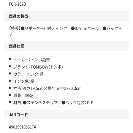
FCR-162D
商品の特徴
【特長】●リポーター用替えインク ●0.7mmボール ●パック入
り
商品仕様
メーカー：トンボ鉛筆
ブランド：TOMBOW（トンボ）
カラー：インク:緑
インク色：緑
寸法：高さ19.5cm×幅4cm×奥行0.3cm
質量：1個3g
材質：●ステンテスチップ ●パック包装：ＰＰ
JANコード
4901991056174