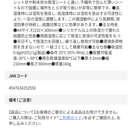
レット状や粉末状の吸湿シートと違い、不織布で包んだ薄いシー
トなので設置に場所をとらず取り扱いが非常に簡単です。●高
湿度時には湿気を吸収し、低湿度時には湿気を放出する可逆性に
より、一定の湿度に調整します。この調湿動作により長期間、除
湿効果が持続し、結露対策などに効果があります。●主な特長
●A4サイズ(210×300mm)●シリカゲル以上の除湿力で優れた
結露防止性能●周囲湿度に応じて吸湿と放湿の可逆性能をもつ
●天日干しで吸湿力を回復し、繰り返し使用が可能●環境負荷物
質を含まないので、一般ゴミとして廃棄可能●主な仕様●吸湿性
0.8g(H2O)/1g(製品)●条件 25℃ 95％ RH以上●設置可能温
度-30℃～90℃●再生乾燥温度80℃以下●厚さ2mm●幅
210mm●長さ300mm●質量160g
JANコード
4547634252550
備考（ご注意）
【返品について】お客様のご都合による返品はお受けできません。
ご購入の際は、ご利用ガイド「
ご利用ガイド
」を必ずご確認の上、お
申し込みください。