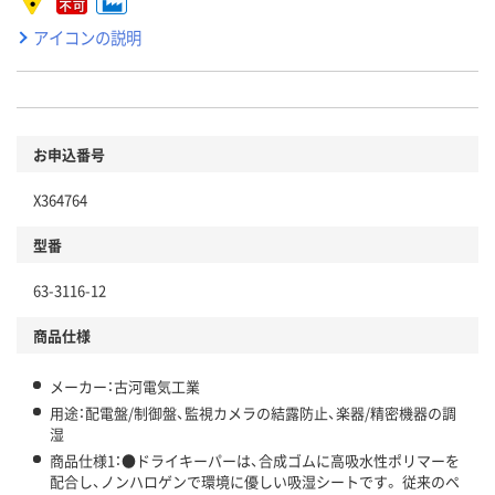
アイコンの説明
お申込番号
X364764
型番
63-3116-12
商品仕様
メーカー：古河電気工業
用途：配電盤/制御盤、監視カメラの結露防止、楽器/精密機器の調
湿
商品仕様1：●ドライキーパーは、合成ゴムに高吸水性ポリマーを
配合し、ノンハロゲンで環境に優しい吸湿シートです。 従来のペ