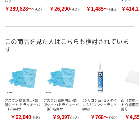
バッ…
…
イト…
￥289,628～
￥26,290
￥1,485～
￥414,
（税込）
（税込）
（税込）
この商品を見た人はこちらも検討されていま
す
アズワン 結露防止・調
アズワン 結露防止・調
【シリコン系】セメダイ
西川 業務用
湿シート(ドライキーパ
湿シート(ドライキーパ
ン シリコンシーラント
ト 介護用寝
ー(R))A4サ…
ー(R))名刺サ…
8060
用可
￥62,040
￥9,097
￥768～
￥4,5
（税込）
（税込）
（税込）