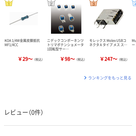
KOA 1/4W金属皮膜抵抗
ニデックコンポーネンツ
モレックス Molex USBコ
Mu
MF1/4CC
トリマポテンショメータ
ネクタ A タイプ メス ス…
ー
1回転型サー…
￥29～
￥98～
￥247～
（税込）
（税込）
（税込）
ランキングをもっと見る
レビュー（0件）