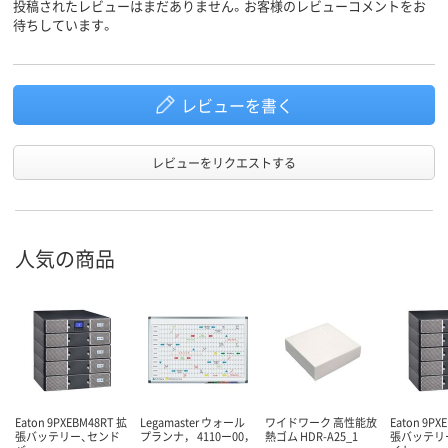
投稿されたレビューはまだありません。お客様のレビューコメントをお
待ちしています。
レビューを書く
レビューをリクエストする
人気の商品
Eaton 9PXEBM48RT 拡
Legamaster ウォール
ワイドワーク 高性能放
Eaton 9PX
張バッテリー、センド
プランナ， 4110ー00，
熱ゴム HDR-A25_1
張バッテリ