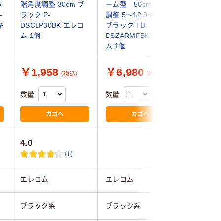
G
階角度調整 30cm ブ
ーム型 50cm 角度
ド 卓上
-
ラック P-
調整 5～12.9インチ
角度調整 
キ
DSCLP30BK エレコ
ブラック TB-
QI10W0
ム 1個
DSZARMFBK エレコ
ク 1個 
ム 1個
￥1,958
￥6,980
￥3,9
（税込）
（税込）
数量
数量
数量
カゴへ
カゴへ
4.0
(1)
エレコム
エレコム
オウルテ
ブラック系
ブラック系
ブラック