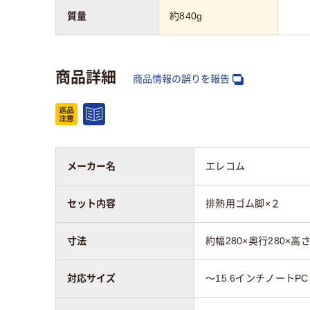
質量
約840g
商品詳細
商品情報の誤りを報告
メーカー名
エレコム
セット内容
排熱用ゴム脚×２
寸法
約幅280×奥行280×
対応サイズ
～15.6インチノートPC