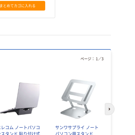
まとめてカゴに入れる
ページ：
1
／
3
人気商品
次のスライド
エレコム ノートパソコ
サンワサプライ ノート
コモライフ
ンスタンド 貼り付け式
パソコン用スタンド
パソコン・