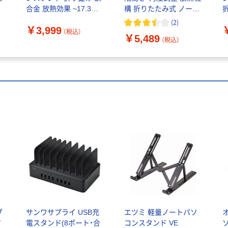
合金 放熱効果 ~17.3イ
構 折りたたみ式 ノート
ンチ PCAWLTSFALSV 1
パソコンスタンド GH-
(
2
)
￥3,999
個
STNA-SV 1個 グリーン
P
（税込）
￥5,489
ハウス
（税込）
ブ
サンワサプライ USB充
エツミ 軽量ノートパソ
/
電スタンド(8ポート・合
コンスタンド VE