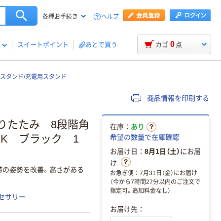
ヘルプ
各種お手続き
0
スイートポイント
あとで買う
カゴ
点
スタンド/充電用スタンド
商品情報を印刷する
りたたみ 8段階角
在庫：
あり
8BK ブラック 1
希望の数量で在庫確認
お届け日：
8月1日（土）
にお届
け
時の姿勢を改善。高さがある
お急ぎ便：7月31日（金）にお届け
（今から7時間27分以内のご注文で
指定可。追加料金なし）
セサリー
お届け先：