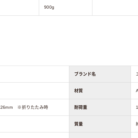
900g
ブランド名
材質
高さ26mm ※折りたたみ時
耐荷重
質量