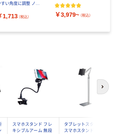
やすい角度に調整 ノー
コンスタン
トパソコン用コンパク
sma-032
￥3,979~
￥1,713
トスタンド OWL-
（税込）
（税込）
￥845~
CSTD02-SI 1個（直送
）
次へ
折
スマホスタンド フレ
タブレットスタンド
Qi ワイ
ン
キシブルアーム 無段
スマホスタンド Zア
器 スマ