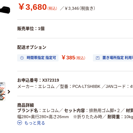
￥3,680
／￥3,346（税抜き）
（税込）
販売単位：1個
配送オプション
￥385
時間帯指定 指定可
置き場所指定 利用
（税込）
お申込番号：X372319
メーカー：エレコム
／型番：PCA-LTSH8BK
／JANコード：454
商品詳細
ブランド名
エレコム
／
セット内容
排熱用ゴム脚×２
／
材
幅280×奥行280×高さ26mm ※折りたたみ時
／
耐荷重
10k
もっと見る