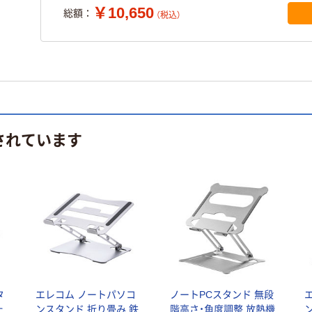
￥10,650
総額：
（税込）
されています
タ
エレコム ノートパソコ
ノートPCスタンド 無段
た
ンスタンド 折り畳み 鉄
階高さ・角度調整 放熱機