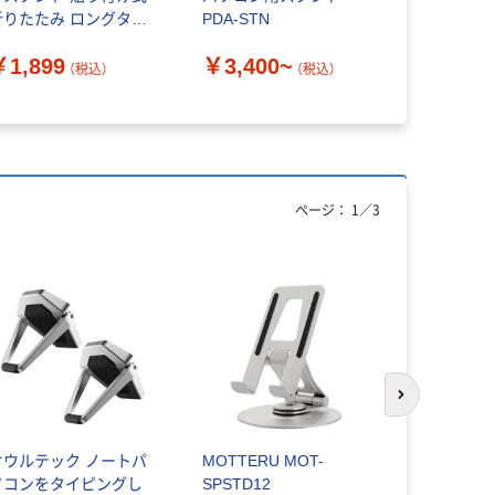
折りたたみ ロングタイ
PDA-STN
ーブル 390
プ 薄型
（直送品）
￥1,899
￥3,400~
￥4,139
CAWLTSLL01GY 1個
（税込）
（税込）
ページ：
1
／
3
次のスライド
オウルテック ノートパ
MOTTERU MOT-
ベストアン
ソコンをタイピングし
SPSTD12
りたたみ式