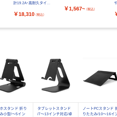
計19.2A・高耐久タイプ)
￥1,567~
ACA-STN74BK 1個
（税込）
￥18,310
（税込）
P
品
ホスタンド 折り
タブレットスタンド
ノートPCスタンド 
み小型/～5イン
/7～13インチ対応/卓
りたたみ/10～16イ