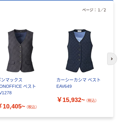
ページ：
1
／
2
次のスライド
ボンマックス
カーシーカシマ ベスト
アイトス Pi
ONOFFICE ベスト
EAV649
HCV8010
V1278
￥15,932~
￥14,85
（税込）
￥10,405~
（税込）