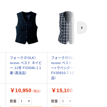
次へ
フォーク（FOLK）
フォーク（FOLK）
フォーク（
ビ
nuovo ベスト ネイビ
nuovo ベスト ネイビ
nuovo
ー 11号 FV3046-1 1
ー×ラベンダー 11号
ー 21号 F
着（直送品）
FV35910-7 1着（直送
着（直送品
品）
￥10,950
￥15,100
￥14,
（税込）
（税込）
数量
数量
数量