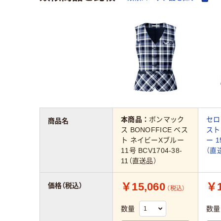
本商品：
ボンマック
セロリ
商品名
ス BONOFFICE ベス
スト
ト ネイビーXブルー
ー 1
11号 BCV1704-38-
（直
11（直送品）
￥15,060
￥1
価格（税込）
（税込）
数量
数量