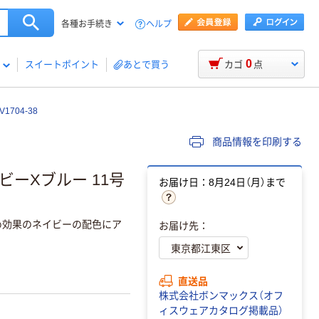
ヘルプ
各種お手続き
0
スイートポイント
あとで買う
カゴ
点
704-38
商品情報を印刷する
イビーXブルー 11号
お届け日：8月24日（月）まで
め効果のネイビーの配色にア
お届け先：
直送品
株式会社ボンマックス（オフ
ィスウェアカタログ掲載品）