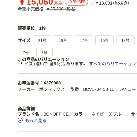
￥15,060
40.5%OFF
／￥13,691（税抜き）
（税込）
希望小売価格
￥25,300
（税込）
販売単位：1枚
21号
19号
17号
15号
13号
サイズ
7号
5号
この商品のバリエーション
「サイズ」違いで 全9商品 あります。
すべてのバリエーション
お申込番号：X379088
メーカー：ボンマックス
／型番：BCV1704-38-11
／JANコード
商品詳細
ブランド名
BONOFFICE
／
カラー
ネイビーＸブルー
／
サ
もっと見る