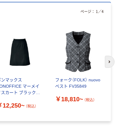
ページ：
1
／
4
次のスライド
ボンマックス
フォーク（FOLK） nuovo
フォーク（FO
ONOFFICE マーメイ
ベスト FV35849
ベスト 
ドスカート ブラック
￥18,810~
￥13,72
S2298
（税込）
￥12,250~
（税込）