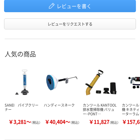
レビューを書く
レビューをリクエストする
人気の商品
SANEI パイプクリー
ハンディースネーク
カンツール KANTOOL
カンツール
ナー
排水管掃除機 バリュ
機 キネテ
ー・PONT…
ーターラム 
￥3,281～
￥40,404～
￥11,827
￥157,
（税込）
（税込）
（税込）