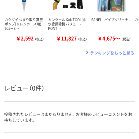
カクダイ つまり取り真空
カンツール KANTOOL 排
SANEI パイプクリーナ
カ
ポンプ(ドレンホース用)
水管掃除機 バリュー・
ー
ー
605ー8…
PONT…
￥2,592
￥11,827
￥4,675～
（税込）
（税込）
（税込）
ランキングをもっと見る
レビュー（0件）
投稿されたレビューはまだありません。お客様のレビューコメントをお
待ちしています。