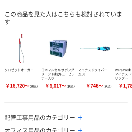
この商品を見た人はこちらも検討されていま
す
クロゼットオーガー
日本マルセル ザボング
マイナスドライバー
Wera We
リーン 18kgキュービテ
2150
マイナスド
ナー入り
リップ…
￥16,720～
￥6,017～
￥746～
￥1,7
（税込）
（税込）
（税込）
配管工事用品のカテゴリー
オフィス用品のカテゴリー