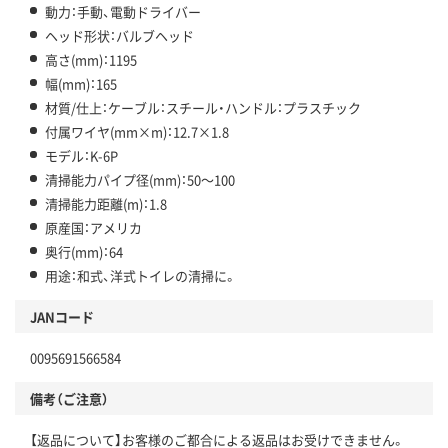
動力：手動、電動ドライバー
ヘッド形状：バルブヘッド
高さ(mm)：1195
幅(mm)：165
材質/仕上：ケーブル：スチール・ハンドル：プラスチック
付属ワイヤ(mm×m)：12.7×1.8
モデル：K-6P
清掃能力パイプ径(mm)：50～100
清掃能力距離(m)：1.8
原産国：アメリカ
奥行(mm)：64
用途：和式、洋式トイレの清掃に。
JANコード
0095691566584
備考（ご注意）
【返品について】お客様のご都合による返品はお受けできません。