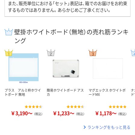
また、販売単位における「セット」表記は、箱でのお届けをお約束
するものではありません。あらかじめご了承ください。
壁掛ホワイトボード（無地）の売れ筋ランキ
ング
プラス アルミ枠ホワイ
簡易ホワイトボード アス
マグエックス ホワイトボ
ナ
トボード 無地
カ
ードMX
ド
￥3,190～
￥1,233～
￥1,178～
（税込）
（税込）
（税込）
ランキングをもっと見る