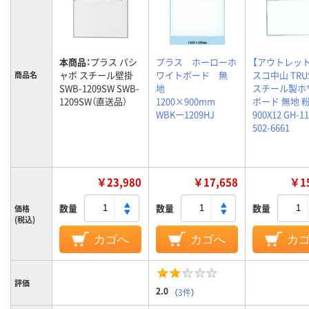
本商品：
プラス パシ
プラス ホーローホ
【アウトレッ
ャボ スチール壁掛
ワイトボード 無
スコ中山 TRU
商品名
SWB-1209SW SWB-
地
スチール製ホ
1209SW（直送品）
1200×900mm
ボード 無地 
WBKー1209HJ
900X12 GH-1
502-6661
￥23,980
￥17,658
￥15
数量
数量
数量
価格
(税込)
カゴへ
カゴへ
カ
評価
2.0
（
3件
）