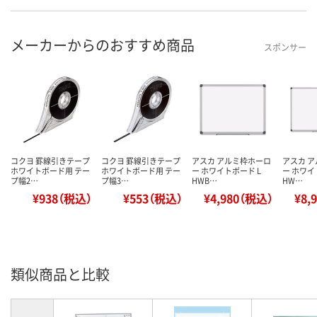
メーカーからのおすすめ商品
スポンサー
コクヨ 罫線引きテープ
コクヨ 罫線引きテープ
アスカ アルミ枠ホーロ
アスカ 
ホワイトボード用 テー
ホワイトボード用 テー
ー ホワイトボード L
ー ホワイ
プ幅2…
プ幅3…
HWB…
HW…
¥938（税込）
¥553（税込）
¥4,980（税込）
¥8,
類似商品と比較