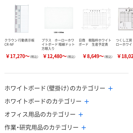
クラウン 行動表示板
プラス ホーローホワ
日商 樹脂枠ホワイト
つくし工房 
CR-NF
イトボード 暗線ドット
ボード 生産予定表
ローホワイ
方眼入り
￥17,270～
￥12,480～
￥8,649～
￥18,0
（税込）
（税込）
（税込）
ホワイトボード（壁掛け）のカテゴリー
ホワイトボードのカテゴリー
オフィス用品のカテゴリー
作業・研究用品のカテゴリー