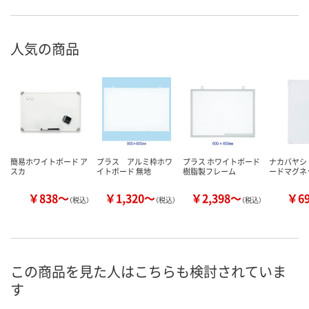
人気の商品
簡易ホワイトボード ア
プラス アルミ枠ホワ
プラス ホワイトボード
ナカバヤシ
スカ
イトボード 無地
樹脂製フレーム
ードマグネ
￥838～
￥1,320～
￥2,398～
￥6
（税込）
（税込）
（税込）
この商品を見た人はこちらも検討されていま
す