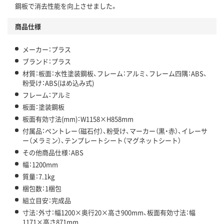
鋼板で消去性能を向上させました。
商品仕様
メーカー：プラス
ブランド：プラス
材質：板面：水性塗装鋼板、フレーム：アルミ、フレーム四隅：ABS、
粉受け：ABS(はめ込み式)
フレーム：アルミ
板面：塗装鋼板
板面有効寸法(mm)：W1158×H858mm
付属品：ペントレー（磁石付）、粉受け、マーカー（黒・赤）、イレーサ
ー（メラミン）、テンプレートシート（マグネットシート）
その他商品仕様：ABS
幅：1200mm
質量：7.1kg
梱包数：1梱包
組立目安：完成品
寸法：外寸：幅1200×奥行20×高さ900mm、板面有効寸法：幅
1171×高さ871mm