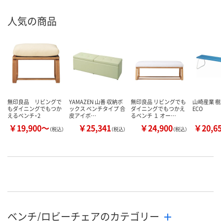
人気の商品
無印良品 リビングで
YAMAZEN 山善 収納ボ
無印良品 リビングでも
山崎産業 
もダイニングでもつか
ックス ベンチタイプ 合
ダイニングでもつかえ
ECO
えるベンチ・2
皮アイボ…
るベンチ １ オー…
￥19,900～
￥25,341
￥24,900
￥20,6
（税込）
（税込）
（税込）
ベンチ/ロビーチェアのカテゴリー