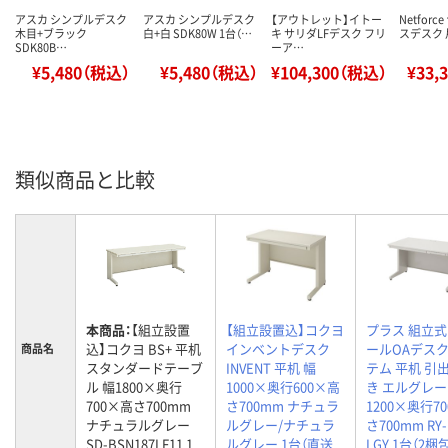
アスカ シンプルデスク
アスカ シンプルデスク
【アウトレット】イトー
Netfor
木目+ブラック
白+白 SDK80W 1台（…
キ サリダLFデスク フリ
スデスク 
SDK80B…
ーア…
¥5,480（税込）
¥5,480（税込）
¥104,300（税込）
¥33,
類似商品と比較
本商品：
【組立設置
【組立設置込】コクヨ
プラス 組立
込】コクヨ BS+ 平机
インベントデスク
ールOAデス
商品名
スタンダードテーブ
INVENT 平机 幅
テム 平机 引
ル 幅1800×奥行
1000×奥行600×高
き エルグレー
700×高さ700mm
さ700mm ナチュラ
1200×奥行7
ナチュラルグレー
ルグレー/ナチュラ
さ700mm RY-
SD-BSN187LF11 1
ルグレー 1台（直送
LGY 1台（2梱