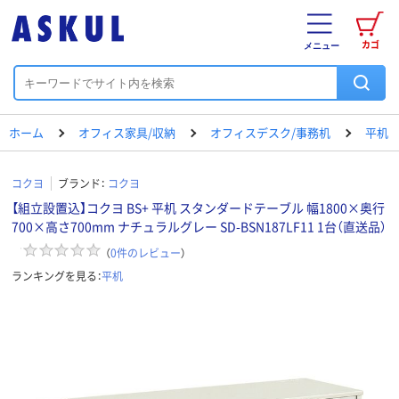
カゴ
メニュー
ホーム
オフィス家具/収納
オフィスデスク/事務机
平机
コクヨ
ブランド：
コクヨ
【組立設置込】コクヨ BS+ 平机 スタンダードテーブル 幅1800×奥行
700×高さ700mm ナチュラルグレー SD-BSN187LF11 1台（直送品）
（
0
件のレビュー
）
ランキングを見る：
平机