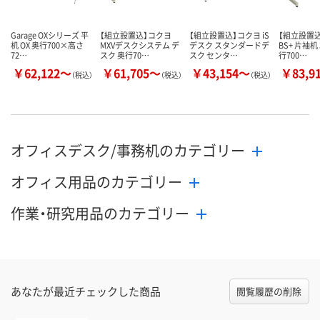
Garage OXシリーズ 平
【組立設置込】コクヨ
【組立設置込】コクヨ iS
【組立設置
机 OX 奥行700×高さ
MXVデスクシステム デ
デスク スタンダードデ
BS+ 片袖机
72…
スク 奥行70…
スク センタ…
行700…
￥62,122～
￥61,705～
￥43,154～
￥83,9
（税込）
（税込）
（税込）
オフィスデスク/事務机のカテゴリー
オフィス用品のカテゴリー
作業・研究用品のカテゴリー
あなたが最近チェックした商品
閲覧履歴の削除