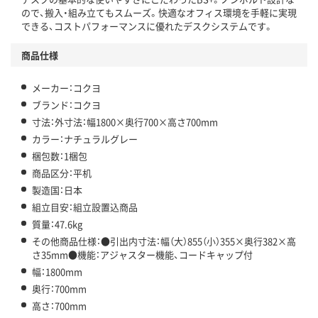
ので、搬入・組み立てもスムーズ。快適なオフィス環境を手軽に実現
できる、コストパフォーマンスに優れたデスクシステムです。
商品仕様
メーカー：コクヨ
ブランド：コクヨ
寸法：外寸法：幅1800×奥行700×高さ700mm
カラー：ナチュラルグレー
梱包数：1梱包
商品区分：平机
製造国：日本
組立目安：組立設置込商品
質量：47.6kg
その他商品仕様：●引出内寸法：幅（大）855（小）355×奥行382×高
さ35mm●機能：アジャスター機能、コードキャップ付
幅：1800mm
奥行：700mm
高さ：700mm