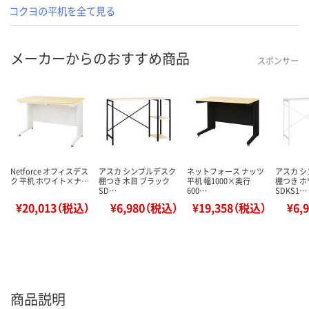
コクヨの平机を全て見る
メーカーからのおすすめ商品
スポンサー
Netforce オフィスデス
アスカ シンプルデスク
ネットフォース ナッツ
アスカ 
ク 平机 ホワイト×ナ…
棚つき 木目 ブラック
平机 幅1000×奥行
棚つき 
SD…
600…
SDKS1…
¥20,013（税込）
¥6,980（税込）
¥19,358（税込）
¥6,
商品説明