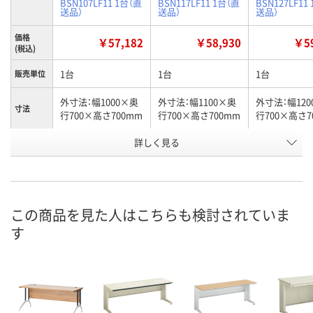
BSN107LF11 1台（直
BSN117LF11 1台（直
BSN127LF11
送品）
送品）
送品）
価格
￥57,182
￥58,930
￥59
(税込)
1台
1台
1台
販売単位
外寸法：幅1000×奥
外寸法：幅1100×奥
外寸法：幅120
寸法
行700×高さ700mm
行700×高さ700mm
行700×高さ7
お申込番
詳しく見る
X423886
X423748
X423751
号
直送品
直送品
直送品
在庫
8月27日（木）まで
8月27日（木）まで
8月27日（木）
お届け日
この商品を見た人はこちらも検討されていま
す
数量
数量
数量
カゴへ
カゴへ
カ