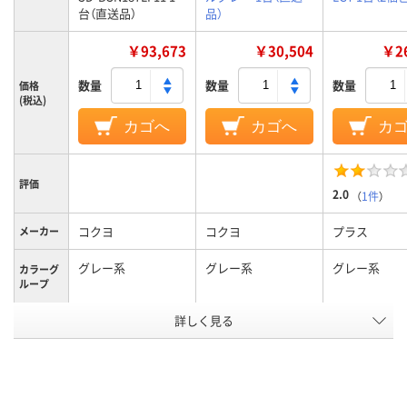
台（直送品）
品）
￥93,673
￥30,504
￥26
数量
数量
数量
価格
(税込)
カゴへ
カゴへ
カ
評価
2.0
（
1件
）
コクヨ
コクヨ
プラス
メーカー
グレー系
グレー系
グレー系
カラーグ
ループ
詳しく見る
平机
平机
平机
商品区分
47.6kg
21.3kg
25.2kg
質量
アスクル
商品環境