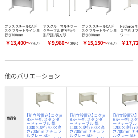
プラス スチールOAデ
アスクル マルチワー
プラス スチールOAデ
Netforc
スク フラットライン 奥
クテーブル 正方形/台
スク フラットライン 奥
ス 平机 オ
行き700mm
形/円形/長方形
行き600mm
ワー…
￥13,400～
￥9,980～
￥15,150～
￥17,7
（税込）
（税込）
（税込）
他のバリエーション
【組立設置込】コクヨ
【組立設置込】コクヨ
【組立設置込
商品名
BS+ 平机 スタンダ
BS+ 平机 スタンダ
BS+ 平机 ス
ードテーブル 幅
ードテーブル 幅
ードテーブル
1000×奥行700×高
1100×奥行700×高
1200×奥行7
さ700mm ナチュラ
さ700mm ナチュラ
さ700mm 
ルグレー SD-
ルグレー SD-
ルグレー SD-