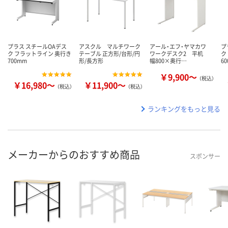
プラス スチールOAデス
アスクル マルチワーク
アール・エフ・ヤマカワ
プ
ク フラットライン 奥行き
テーブル 正方形/台形/円
ワークデスク2 平机
ク
700mm
形/長方形
幅800×奥行…
6
￥9,900～
（税込）
￥16,980～
￥11,900～
（税込）
（税込）
ランキングをもっと見る
メーカーからのおすすめ商品
スポンサー