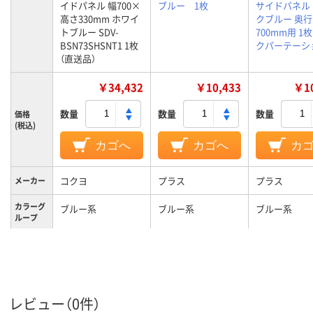
イドパネル 幅700×
ブルー 1枚
サイドパネル
高さ330mm ホワイ
クブルー 奥行
トブルー SDV-
700mm用 1
BSN73SHSNT1 1枚
クパーテーシ
（直送品）
￥34,432
￥10,433
￥10
数量
数量
数量
価格
(税込)
カゴへ
カゴへ
カ
コクヨ
プラス
プラス
メーカー
カラーグ
ブルー系
ブルー系
ブルー系
ループ
約2.5kg
質量
レビュー（0件）