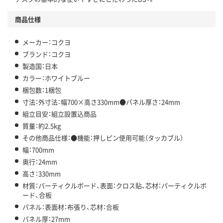
商品仕様
メーカー：コクヨ
ブランド：コクヨ
製造国：日本
カラー：ホワイトブルー
梱包数：1梱包
寸法：外寸法：幅700×高さ330mm●パネル厚さ：24mm
組立目安：組立設置込商品
質量：約2.5kg
その他商品仕様：●機能：押しピン使用可能（タッカブル）
幅：700mm
奥行：24mm
高さ：330mm
材質：パーティクルボード、表面：クロス貼、芯材：パーティクルボ
ード、合板
パネル：表面材：布張り、芯材：合板
パネル厚：27mm