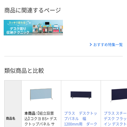
商品に関連するページ
おすすめ特集一覧
類似商品と比較
本商品：
【組立設置
プラス デスクトッ
プラス スチー
込】コクヨ BS+ デス
プパネル 幅
デスク フラ
商品名
クトップパネル サ
1200mm用 ダーク
イン デスク