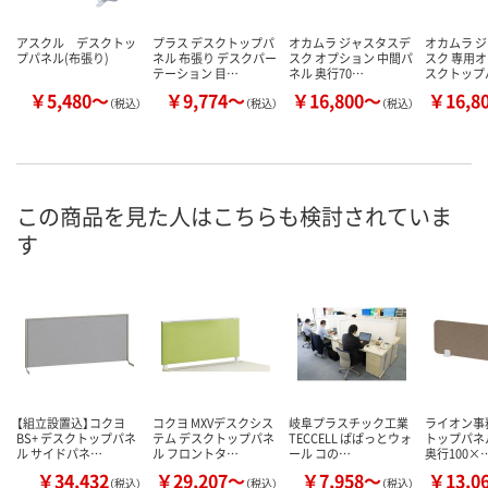
アスクル デスクトッ
プラス デスクトップパ
オカムラ ジャスタスデ
オカムラ 
プパネル(布張り)
ネル 布張り デスクパー
スク オプション 中間パ
スク 専用オ
テーション 目…
ネル 奥行70…
スクトップ
￥5,480～
￥9,774～
￥16,800～
￥16,8
（税込）
（税込）
（税込）
この商品を見た人はこちらも検討されていま
す
【組立設置込】コクヨ
コクヨ MXVデスクシス
岐阜プラスチック工業
ライオン事
BS+ デスクトップパネ
テム デスクトップパネ
TECCELL ぱぱっとウォ
トップパネル
ル サイドパネ…
ル フロントタ…
ール コの…
奥行100×
￥34,432
￥29,207～
￥7,958～
￥13,0
（税込）
（税込）
（税込）