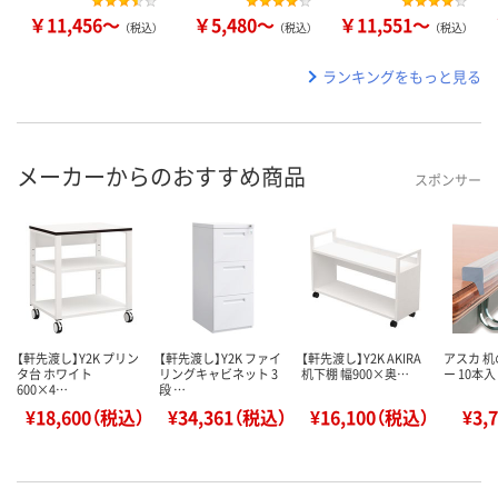
￥11,456～
￥5,480～
￥11,551～
（税込）
（税込）
（税込）
ランキングをもっと見る
メーカーからのおすすめ商品
スポンサー
【軒先渡し】Y2K プリン
【軒先渡し】Y2K ファイ
【軒先渡し】Y2K AKIRA
アスカ 
タ台 ホワイト
リングキャビネット 3
机下棚 幅900×奥…
ー 10本入り
600×4…
段 …
¥18,600（税込）
¥34,361（税込）
¥16,100（税込）
¥3,