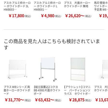
アスカ アルミ枠ホーロ
アスカ アルミ枠ホーロ
プラス 片面ホーロー
馬印 壁掛ホ
ー ホワイトボード 3L
ー ホワイトボード L
ホワイトボード 無地
ワイトボード
HWB003…
HWB001 …
予定表 W6
￥17,800
￥4,980
￥26,620～
￥19,
（税込）
（税込）
（税込）
この商品を見た人はこちらも検討されていま
す
プラス WBシリーズ 両
【組立設置込】コクヨ
【アウトレット】コマニ
プラス 片
面ホーローホワイトボ
BB-K900 片面ホワイト
ー パーティションソ
ホワイトボ
ード
ボード
ラパス ホワイトボ…
￥31,770～
￥63,432～
￥28,875
￥13,6
（税込）
（税込）
（税込）