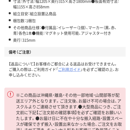
寸法：外寸法：幅1205×奥行315×高さ1800mm●板面有効寸法：
幅1155×高さ858mm
組立目安：組立設置込商品
梱包数：1梱包
その他商品仕様：●付属品：イレーザー（1個）、マーカー（黒、赤、
青）各色1本●機能：マグネット使用可能、アジャスター付き
奥行：315mm
備考（ご注意）
【返品について】お客様のご都合による返品はお受けできません。
ご購入の際は、ご利用ガイド「
ご利用ガイド
」を必ずご確認の上、お
申し込みください。
※この商品は沖縄県・離島・その他一部地域・山間部等が配
送エリア外となります。ご注文後、お届け不可の場合は、ア
スクルよりご連絡させて頂きます.●大型商品につき、ご注
文前に下記【ご注文前の確認事項】を必ずご確認をお願いい
たします。●お届け日に不在や十分な搬入経路・設置スペー
スが確保できず搬入・設置出来なかった場合、ご注文をお取
消しさせて頂き、キャンセル料をお客様にご負担頂くこと