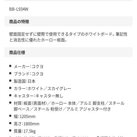
BB-L934W
商品の特徴
壁面固定せずに壁際で使用できるタイプのホワイトボード。筆記性
と消去性に優れたホーロー板面。
商品仕様
メーカー：コクヨ
ブランド：コクヨ
製造国：日本
カラー：ホワイト／スカイグレー
キャスター：キャスター無し
材質：板面（表面材）／ホーロー 本体／アルミ 脚支柱／スチール
脚ベース／スチール 粉受け／アルミ アジャスター付き
幅：1205mm
高さ：1800mm
質量：17.5kg