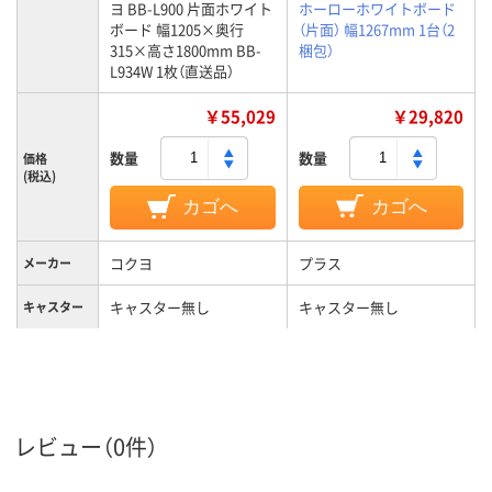
ヨ BB-L900 片面ホワイト
ホーローホワイトボード
ボード 幅1205×奥行
（片面） 幅1267mm 1台（2
315×高さ1800mm BB-
梱包）
L934W 1枚（直送品）
￥55,029
￥29,820
数量
数量
価格
(税込)
カゴへ
カゴへ
コクヨ
プラス
メーカー
キャスター無し
キャスター無し
キャスター
カラーグル
ホワイト系
ホワイト系
ープ
17.5kg
11.7kg
質量
レビュー（0件）