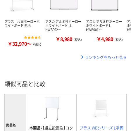
プラス 片面ホーローホ
アスカ アルミ枠ホーロー
アスカ アルミ枠ホーロー
ア
ワイトボード 無地
ホワイトボード LL
ホワイトボード L
ホ
HWB002…
HWB001 …
H
￥8,980
￥4,980
（税込）
（税込）
￥32,970～
（税込）
ランキングをもっと見る
類似商品と比較
商品名
本商品：
【組立設置込】コク
プラス WBシリーズ L字脚