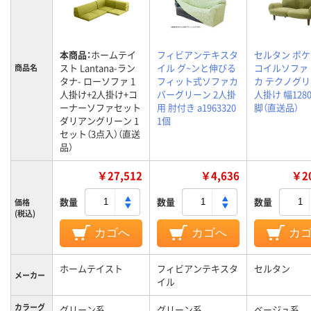
本商品：
ホームテイ
フィビアンテキスタ
セルタン ポ
スト Lantana-ラン
イル グ~ンと伸びる
コイルソファ
商品名
タナ- ローソファ 1
フィット式ソファカ
カ テクノグリ
人掛け+2人掛け+コ
バーグリーン 2人掛
人掛け 幅1280
ーナーソファセット
用 肘付き a1963320
脚（直送品）
ダリアングリーン 1
1個
セット（3点入）（直送
品）
￥27,512
￥4,636
￥20
数量
数量
数量
価格
(税込)
カゴへ
カゴへ
カ
ホームテイスト
フィビアンテキスタ
セルタン
メーカー
イル
カラーグ
グリーン系
グリーン系
ベージュ系