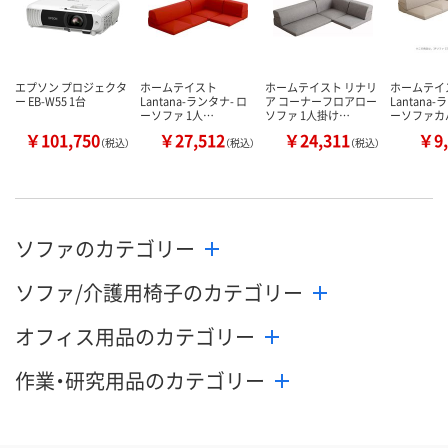
エプソン プロジェクタ
ホームテイスト
ホームテイスト リナリ
ホームテイ
ー EB-W55 1台
Lantana-ランタナ- ロ
ア コーナーフロアロー
Lantana-
ーソファ 1人…
ソファ 1人掛け…
ーソファカ
￥101,750
￥27,512
￥24,311
￥9,
（税込）
（税込）
（税込）
ソファのカテゴリー
ソファ/介護用椅子のカテゴリー
オフィス用品のカテゴリー
作業・研究用品のカテゴリー