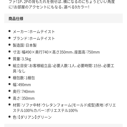
ファ！1P、2Pの背もたれを倒せば、横になるのにちょうどいい角度
に！お部屋のアクセントにもなる、選べる9カラー！
商品仕様
メーカー：ホームテイスト
ブランド：ホームテイスト
製造国：日本製
寸法：幅490×奥行740×高さ350mm、座面高：750mm
質量：3.5kg
組立目安：お客様組立品：必要人数：1人、必要時間：15分、必要工
具：なし
梱包数：1梱包
幅：490mm
奥行：740mm
高さ：350mm
材質：ソファ中材：ウレタンフォーム(モールド成型)表地：ポリエ
ステル100％カバー：ポリエステル100％
色：【ダリアン】グリーン