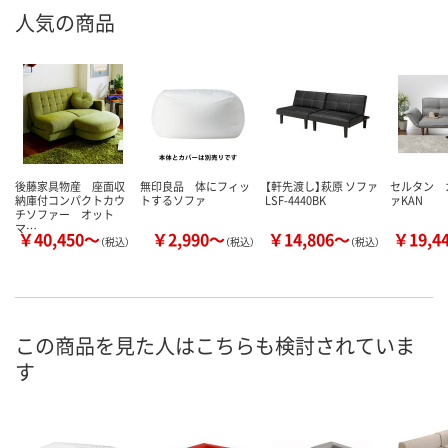
人気の商品
後藤家具物産 座面収
無印良品 体にフィッ
【軒先渡し】萩原 ソファ
セルタン 
納庫付コンパクトカウ
トするソファ
LSF-4440BK
ァKAN
チソファー オット
マ…
￥40,450～
￥2,990～
￥14,806～
￥19,4
（税込）
（税込）
（税込）
この商品を見た人はこちらも検討されていま
す