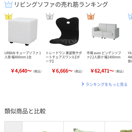
リビングソファの売れ筋ランキング
URBAN キューブソファ 1
トレードワン 美姿勢サポ
市場 aven ビンデンソフ
Y
人掛 幅400mm 1台
ートチェアスワンル【ボ
ァ2 2人掛け 幅1400mm
4
ーテ】
掛
￥4,640～
￥6,666～
￥62,471～
（税込）
（税込）
（税込）
ランキングをもっと見る
類似商品と比較