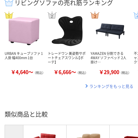
リビングソファの売れ筋ランキング
URBAN キューブソファ 1
トレードワン 美姿勢サポ
YAMAZEN 分割できる
不
人掛 幅400mm 1台
ートチェアスワンル【ボ
4WAY ソファベッド 2人
ャ
ーテ】
掛け…
ク
￥4,640～
￥6,666～
￥29,900
（税込）
（税込）
（税込）
ランキングをもっと見る
類似商品と比較