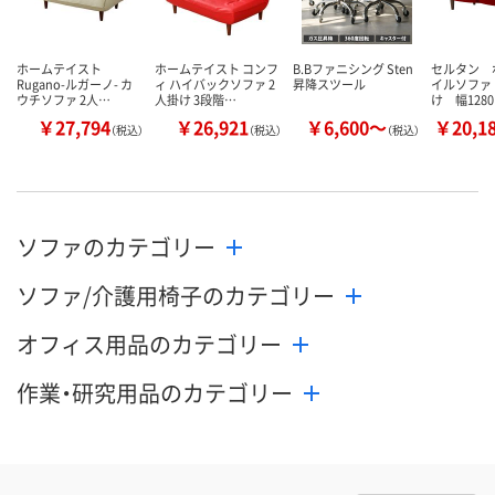
ホームテイスト
ホームテイスト コンフ
B.Bファニシング Sten
セルタン 
Rugano-ルガーノ- カ
ィ ハイバックソファ 2
昇降スツール
イルソファ
ウチソファ 2人…
人掛け 3段階…
け 幅128
￥27,794
￥26,921
￥6,600～
￥20,1
（税込）
（税込）
（税込）
ソファのカテゴリー
ソファ/介護用椅子のカテゴリー
オフィス用品のカテゴリー
作業・研究用品のカテゴリー