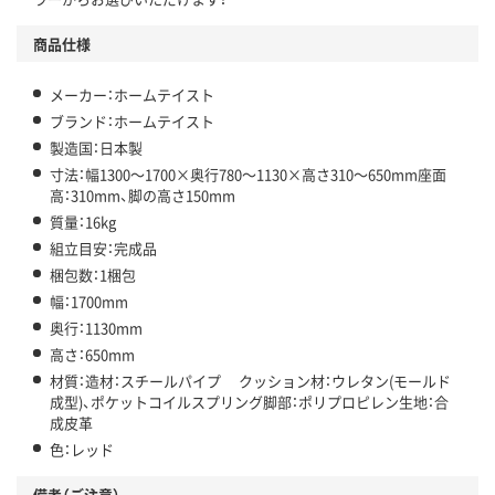
商品仕様
メーカー：ホームテイスト
ブランド：ホームテイスト
製造国：日本製
寸法：幅1300～1700×奥行780～1130×高さ310～650mm座面
高：310mm、脚の高さ150mm
質量：16kg
組立目安：完成品
梱包数：1梱包
幅：1700mm
奥行：1130mm
高さ：650mm
材質：造材：スチールパイプ クッション材：ウレタン(モールド
成型)、ポケットコイルスプリング脚部：ポリプロピレン生地：合
成皮革
色：レッド
備考（ご注意）