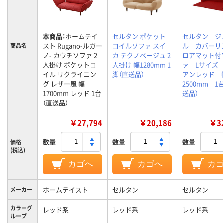
本商品：
ホームテイ
セルタン ポケット
セルタン ジ
スト Rugano-ルガー
コイルソファ スイ
ル カバーリ
商品名
ノ- カウチソファ 2
カ テクノベージュ 2
ロアマット付
人掛け ポケットコ
人掛け 幅1280mm 1
ァ Lサイズ
イル リクライニン
脚（直送品）
アンレッド 
グ レザー風 幅
2500mm 1
1700mm レッド 1台
送品）
（直送品）
￥27,794
￥20,186
￥32
数量
数量
数量
価格
(税込)
カゴへ
カゴへ
カ
ホームテイスト
セルタン
セルタン
メーカー
カラーグ
レッド系
レッド系
レッド系
ループ