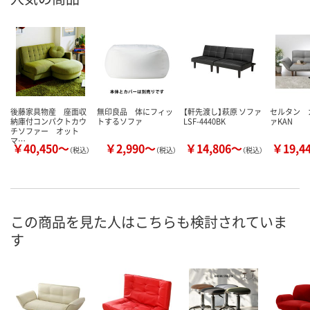
後藤家具物産 座面収
無印良品 体にフィッ
【軒先渡し】萩原 ソファ
セルタン 
納庫付コンパクトカウ
トするソファ
LSF-4440BK
ァKAN
チソファー オット
マ…
￥40,450～
￥2,990～
￥14,806～
￥19,4
（税込）
（税込）
（税込）
この商品を見た人はこちらも検討されていま
す