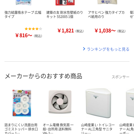
強力結露吸水テープ 広幅
建築の友 耐水性壁紙のり
アサヒペン 強力タイプカ
菊
タイプ
キット 552005 1個
ベ紙用のり
せ
￥1,821
￥1,038～
（税込）
（税込）
￥816～
（税込）
ランキングをもっと見る
メーカーからのおすすめ商品
スポンサー
詰まりにくい洗面台用
オーム電機 換気扇 一
山崎産業 L・トイレコー
山崎産業 
ゴミストッパー 排水口
般・台所用 送料無料
ナー AL三角型 サニタ
ナー AL
カバー 1…
VN-2…
リー…
ーボ…