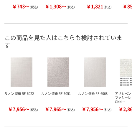
￥743～
￥1,308～
￥1,821
￥8
（税込）
（税込）
（税込）
この商品を見た人はこちらも検討されていま
す
ルノン 壁紙 RF-6022
ルノン 壁紙 RF-6051
ルノン 壁紙 RF-6068
アサヒペン
ファシーレ 9
OKN…
￥7,956～
￥7,965～
￥7,956～
￥2,8
（税込）
（税込）
（税込）