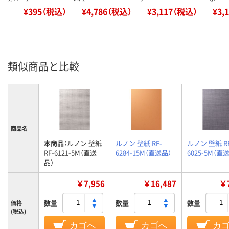
¥395（税込）
¥4,786（税込）
¥3,117（税込）
¥3,
類似商品と比較
商品名
本商品：
ルノン 壁紙
ルノン 壁紙 RF-
ルノン 壁紙 RF
RF-6121-5M（直送
6284-15M（直送品）
6025-5M（直
品）
￥7,956
￥16,487
￥7
数量
数量
数量
価格
(税込)
カゴへ
カゴへ
カ