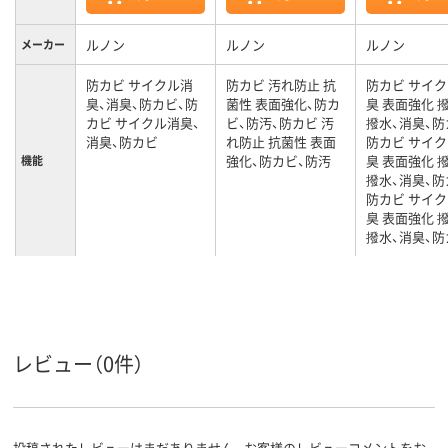
ルノン
ルノン
ルノン
メーカー
防カビ サイクル消
防カビ 汚れ防止 抗
防カビ サイ
臭、消臭、防カビ、防
菌性 表面強化、防カ
臭 表面強化 
カビ サイクル消臭、
ビ、防汚、防カビ 汚
撥水、消臭、防
消臭、防カビ
れ防止 抗菌性 表面
防カビ サイ
強化、防カビ、防汚
臭 表面強化 
機能
撥水、消臭、防
防カビ サイ
臭 表面強化 
撥水、消臭、防
カラーグ
グレー系
オレンジ系
パープル系
ループ
5m
15m
5m
長さ
レビュー（0件）
投稿されたレビューはまだありません。お客様のレビューコメントをお