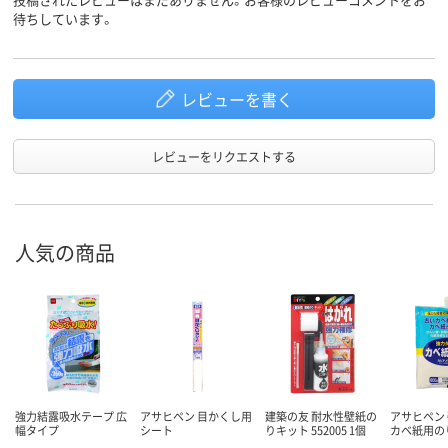
待ちしています。
レビューを書く
レビューをリクエストする
人気の商品
強力結露吸水テープ 広
アサヒペン 目かくし用
建築の友 耐水性壁紙の
アサヒペン
幅タイプ
シート
りキット 552005 1個
カベ紙用の