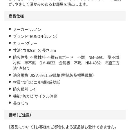
が、やさしく温かみのあるお部屋を演出します。
商品仕様
メーカー：ルノン
ブランド：RUNON（ルノン）
カラー：グレー
寸法：巾 92cm × 長さ 5m
防火性能：不燃材料・不燃石膏ボード 不燃 NM-3991 準不燃
材料 準不燃 QM-0822 金属板 不燃 NM-4082 ※施工方
法：直貼り
適合規格：JIS A 6921 SV規格（壁紙製品標準規格）
材質：塩化ビニル樹脂系壁紙
防火種別：1-4
機能：防カビ サイクル消臭
長さ：5m
備考（ご注意）
【返品について】お客様のご都合による返品はお受けできません。