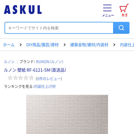
カゴ
メニュー
ホーム
DIY用品/園芸/資材
建築金物/建材/内装材
内装仕
ルノン
ブランド：
RUNON（ルノン）
ルノン 壁紙 RF-6121-5M（直送品）
（
0
件のレビュー
）
ランキングを見る：
内装仕上げ材