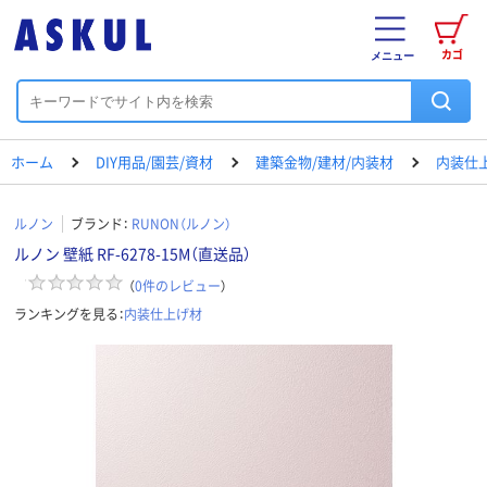
カゴ
メニュー
ホーム
DIY用品/園芸/資材
建築金物/建材/内装材
内装仕
ルノン
ブランド：
RUNON（ルノン）
ルノン 壁紙 RF-6278-15M（直送品）
（
0
件のレビュー
）
ランキングを見る：
内装仕上げ材