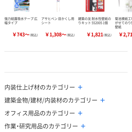
強力結露吸水テープ 広
アサヒペン 目かくし用
建築の友 耐水性壁紙の
菊池襖紙工
幅タイプ
シート
りキット 552005 1個
がせてのり
壁紙
￥743～
￥1,308～
￥1,821
￥2,7
（税込）
（税込）
（税込）
内装仕上げ材のカテゴリー
建築金物/建材/内装材のカテゴリー
オフィス用品のカテゴリー
作業・研究用品のカテゴリー