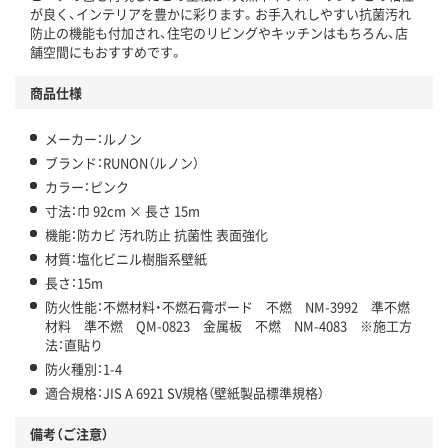
が良く、インテリアを豊かに彩ります。お手入れしやすい抗菌汚れ
防止の機能も付加され、住宅のリビングやキッチンはもちろん、店
舗空間にもおすすめです。
商品仕様
メーカー：ルノン
ブランド：RUNON（ルノン）
カラー：ピンク
寸法：巾 92cm × 長さ 15m
機能：防カビ 汚れ防止 抗菌性 表面強化
材質：塩化ビニル樹脂系壁紙
長さ：15m
防火性能：不燃材料・不燃石膏ボード 不燃 NM-3992 準不燃
材料 準不燃 QM-0823 金属板 不燃 NM-4083 ※施工方
法：直貼り
防火種別：1-4
適合規格：JIS A 6921 SV規格（壁紙製品標準規格）
備考（ご注意）