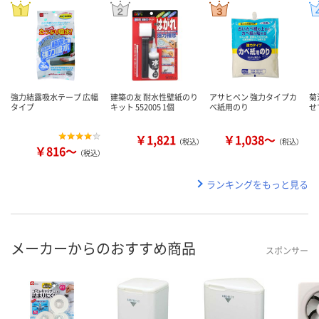
強力結露吸水テープ 広幅
建築の友 耐水性壁紙のり
アサヒペン 強力タイプカ
菊
タイプ
キット 552005 1個
ベ紙用のり
せ
￥1,821
￥1,038～
（税込）
（税込）
￥816～
（税込）
ランキングをもっと見る
メーカーからのおすすめ商品
スポンサー