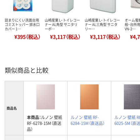
詰まりにくい洗面台用
山崎産業 L・トイレコー
山崎産業 L・トイレコー
オーム電機
ゴミストッパー 排水口
ナー AL角型 サニタリ
ナー AL三角型 サニタ
般・台所用
カバー 1…
ーボ…
リー…
VN-2…
¥395（税込）
¥3,117（税込）
¥3,117（税込）
¥4,
類似商品と比較
商品名
本商品：
ルノン 壁紙
ルノン 壁紙 RF-
ルノン 壁紙 RF
RF-6278-15M（直送
6284-15M（直送品）
6025-5M（直
品）