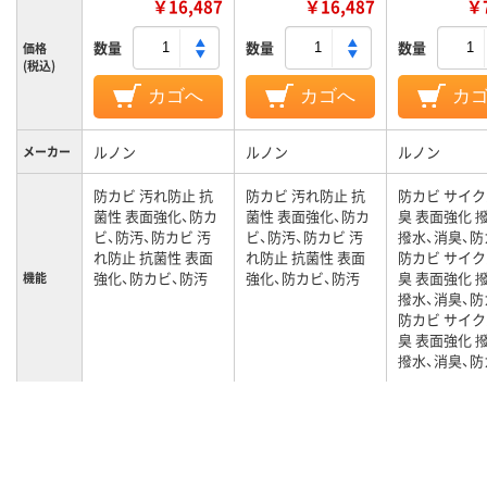
￥16,487
￥16,487
￥7
数量
数量
数量
価格
(税込)
カゴへ
カゴへ
カ
ルノン
ルノン
ルノン
メーカー
防カビ 汚れ防止 抗
防カビ 汚れ防止 抗
防カビ サイ
菌性 表面強化、防カ
菌性 表面強化、防カ
臭 表面強化 
ビ、防汚、防カビ 汚
ビ、防汚、防カビ 汚
撥水、消臭、防
れ防止 抗菌性 表面
れ防止 抗菌性 表面
防カビ サイ
強化、防カビ、防汚
強化、防カビ、防汚
臭 表面強化 
機能
撥水、消臭、防
防カビ サイ
臭 表面強化 
撥水、消臭、防
カラーグ
ピンク系
オレンジ系
パープル系
ループ
15m
15m
5m
長さ