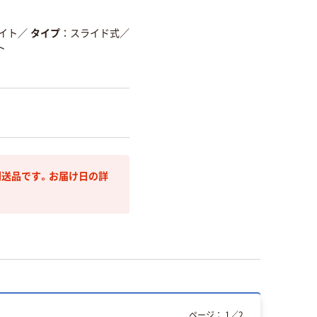
イト
／
タイプ
スライド式
／
ト
送品です。お届け日の詳
ページ：
1
／
2