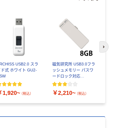
本気プ
次のスライド
RCHISS USB2.0 スラ
磁気研究所 USB3.0フラ
USBメモリー
イド式 ホワイト GU2-
ッシュメモリー パスワ
キャップ式 3
SW
ードロック対応
GB キオク
HDUF127S
￥1,920~
￥2,210~
￥2,728
（税込）
（税込）