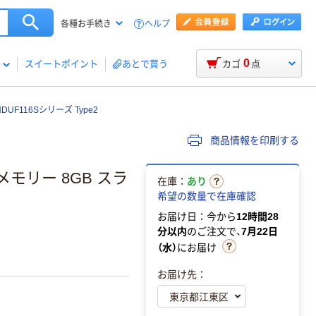
ヘルプ
各種お手続き
0
スイートポイント
あとで買う
カゴ
点
DUF116Sシリーズ Type2
商品情報を印刷する
ュメモリー 8GB スラ
在庫：
あり
希望の数量で在庫確認
お届け日：今から
12時間28
分以内
のご注文で、
7月22日
（水）
にお届け
お届け先：