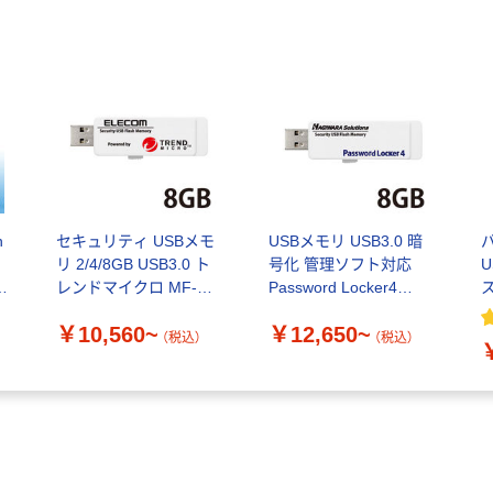
n
セキュリティ USBメモ
USBメモリ USB3.0 暗
バ
リ 2/4/8GB USB3.0 ト
号化 管理ソフト対応
U
モ
レンドマイクロ MF-
Password Locker4
ス
PUVT3シリーズ エレコ
HUD-PL3 エレコム
￥10,560~
￥12,650~
ム
（税込）
（税込）