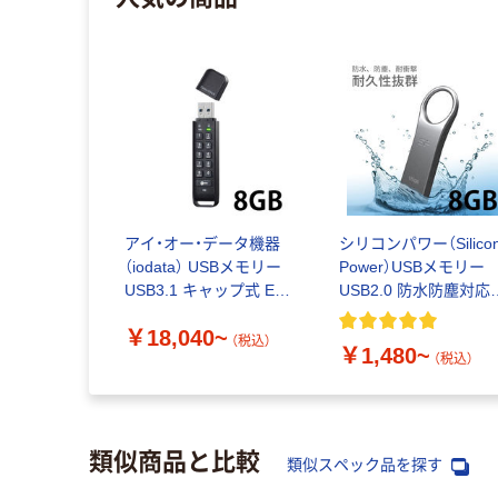
アイ・オー・データ機器
シリコンパワー（Silico
（iodata） USBメモリー
Power）USBメモリー
USB3.1 キャップ式 ED-
USB2.0 防水防塵対応
HB3シリーズ
デル Firma F80シリー
￥18,040~
8GB/16GB
ズ
（税込）
￥1,480~
（税込）
類似商品と比較
類似スペック品を探す