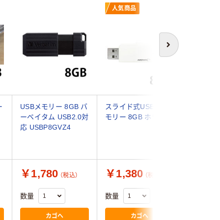
人気商品
人気商
次へ
ー
USBメモリー 8GB バ
スライド式USB2.0メ
磁気研究所
ーベイタム USB2.0対
モリー 8GB ホワイト
キャップ式
応 USBP8GVZ4
モリー 8
HDUF11
￥1,780
￥1,380
￥1,4
（税込）
（税込）
数量
数量
数量
カゴへ
カゴへ