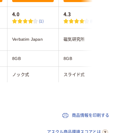
4.0
4.3
2.0
(1)
(6)
Verbatim Japan
磁気研究所
磁気研究
8GB
8GB
8GB
ノック式
スライド式
キャップ
ブラック系
ホワイト系
シルバー
あり
あり
なし
商品情報を印刷する
約9.2g
10ｇ
アスクル商品環境スコアとは