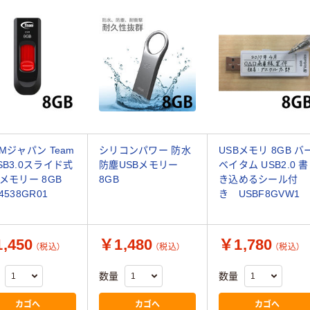
AMジャパン Team
シリコンパワー 防水
USBメモリ 8GB バ
SB3.0スライド式
防塵USBメモリー
ベイタム USB2.0 書
Bメモリー 8GB
8GB
き込めるシール付
4538GR01
き USBF8GVW1
,450
￥1,480
￥1,780
（税込）
（税込）
（税込）
数量
数量
カゴへ
カゴへ
カゴへ