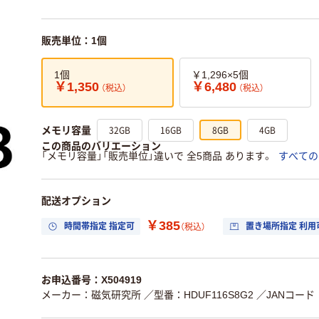
販売単位：1個
1個
￥1,296×5個
￥1,350
￥6,480
（税込）
（税込）
32GB
16GB
8GB
4GB
メモリ容量
この商品のバリエーション
「メモリ容量」「販売単位」違いで 全5商品 あります。
すべての
配送オプション
￥385
時間帯指定 指定可
置き場所指定 利用
（税込）
お申込番号：X504919
メーカー：磁気研究所
／型番：HDUF116S8G2
／JANコード：4