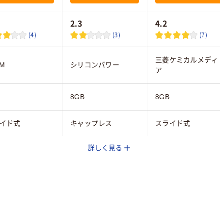
2.3
4.2
(4)
(3)
(7)
三菱ケミカルメディ
AM
シリコンパワー
ア
8GB
8GB
イド式
キャップレス
スライド式
詳しく見る
ック系、レッド系
シルバー系
ホワイト系
あり
なし