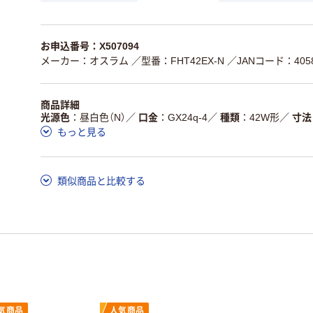
お申込番号：X507094
メーカー：オスラム
／型番：FHT42EX-N
／JANコード：4058
商品詳細
光源色
昼白色（N）
／
口金
GX24q-4
／
種類
42W形
／
寸法
もっと見る
類似商品と比較する
気商品
人気商品