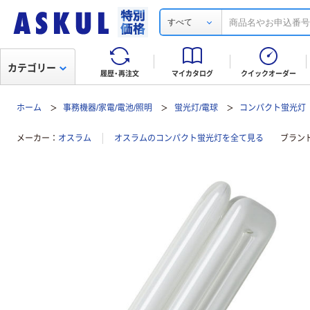
すべて
カテゴリー
履歴・再注文
マイカタログ
クイックオーダー
ホーム
事務機器/家電/電池/照明
蛍光灯/電球
コンパクト蛍光灯
メーカー
オスラム
オスラムのコンパクト蛍光灯を全て見る
ブラン