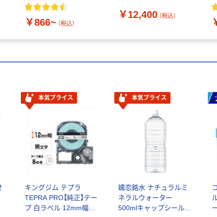
DULUXT/(FHT32EX-W)
￥12,400
1セット(10本) 685-
（税込）
￥866~
3213（直送品）
（税込）
本気プライス
本気プライス
せ
キングジム テプラ
嬬恋銘水 ナチュラルミ
TEPRA PRO【純正】テー
ネラルウォーター
プ 白ラベル 12mm幅
500mlキャップシール付