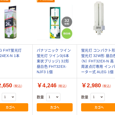
EG FHT蛍光灯
パナソニック ツイン
蛍光灯 コンパクト
24EX-N 1本
蛍光灯 ツイン3(6本
蛍光灯 32W形 昼白
束状ブリッジ) 32形
（N） FHT32EX-N 高
昼白色 FHT32EX-
周波点灯専用 イン
NJF3 1個
ーター式 ALEG 1個
,650
￥4,246
￥2,980
（税込）
（税込）
（税込）
数量
数量
カゴへ
カゴへ
カゴへ