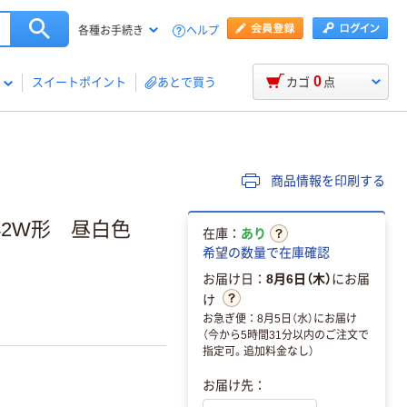
ヘルプ
各種お手続き
0
スイートポイント
あとで買う
カゴ
点
商品情報を印刷する
 42W形 昼白色
在庫：
あり
希望の数量で在庫確認
お届け日：
8月6日（木）
にお届
け
お急ぎ便：8月5日（水）にお届け
（今から5時間31分以内のご注文で
指定可。追加料金なし）
お届け先：