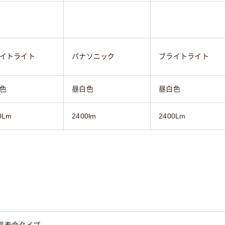
イトライト
パナソニック
ブライトライト
色
昼白色
昼白色
0Lm
2400lm
2400Lm
で長寿命タイプ