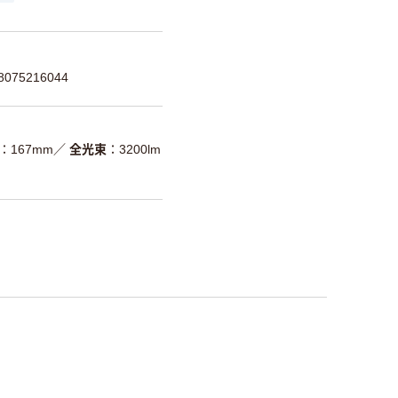
075216044
167mm
／
全光束
3200lm