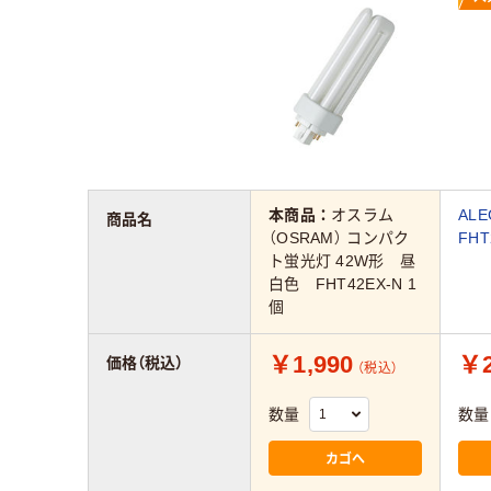
本商品：
オスラム
AL
商品名
（OSRAM） コンパク
FHT
ト蛍光灯 42W形 昼
白色 FHT42EX-N 1
個
￥1,990
￥2
価格（税込）
（税込）
数量
数量
カゴへ