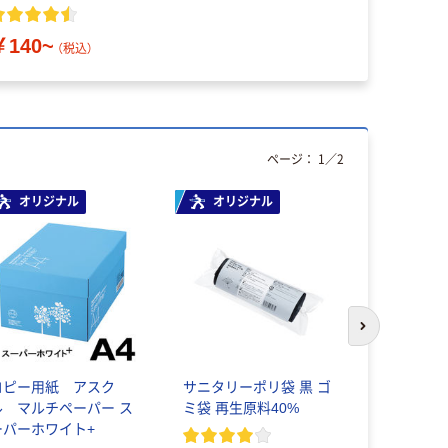
ナル
￥140~
（税込）
ページ：
1
／
2
オリジナル
オリジナル
本気プ
次のスライド
コピー用紙 アスク
サニタリーポリ袋 黒 ゴ
ゴミ袋 エ
ル マルチペーパー ス
ミ袋 再生原料40%
プ 半透明
ーパーホワイト+
再生原料40