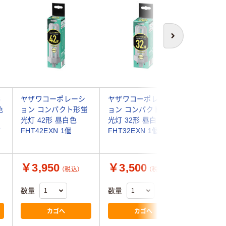
次へ
形
ヤザワコーポレーシ
ヤザワコーポレーシ
東京メタ
色
ョン コンパクト形蛍
ョン コンパクト形蛍
ト形蛍光
光灯 42形 昼白色
光灯 32形 昼白色
FHT16E
バ
FHT42EXN 1個
FHT32EXN 1個
（直送品）
￥3,950
￥3,500
￥2,3
（税込）
（税込）
数量
数量
数量
カゴへ
カゴへ