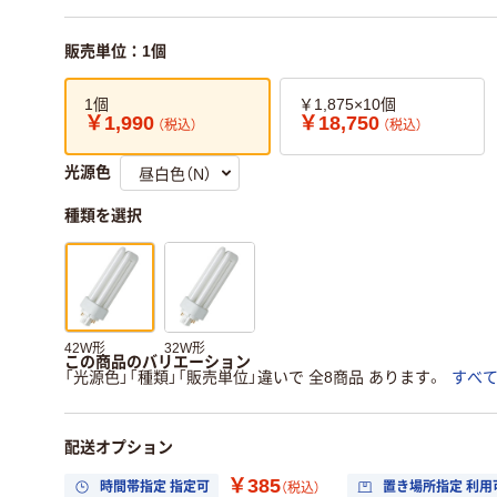
販売単位：1個
1個
￥1,875×10個
￥1,990
￥18,750
（税込）
（税込）
光源色
種類を選択
42W形
32W形
この商品のバリエーション
「光源色」「種類」「販売単位」違いで 全8商品 あります。
すべ
配送オプション
￥385
時間帯指定 指定可
置き場所指定 利用
（税込）