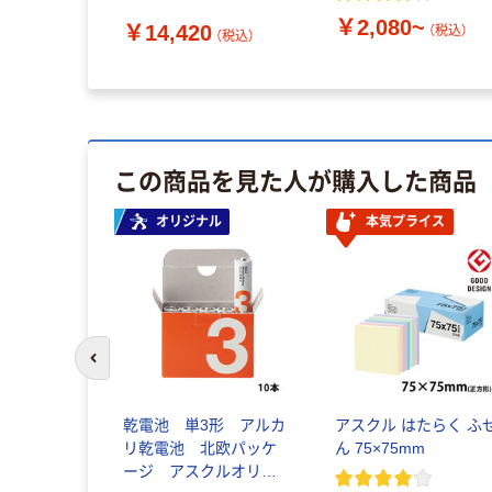
DULUXT/(FHT42EX-W)
￥2,080~
￥14,420
1セット(10本) 685-
（税込）
（税込）
3214（直送品）
この商品を見た人が購入した商品
オリジナル
本気プライス
前のスライドへ
乾電池 単3形 アルカ
アスクル はたらく ふ
リ乾電池 北欧パッケ
ん 75×75mm
ージ アスクルオリジ