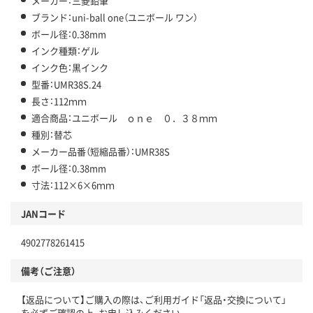
メーカー：三菱鉛筆
ブランド：uni-ball one（ユニボール ワン）
ボール径：0.38mm
インク種類：ゲル
インク色：黒インク
型番：UMR38S.24
長さ：112ｍｍ
適合商品：ユニボール ｏｎｅ ０．３８ｍｍ
種別：替芯
メーカー品番（短縮品番）：UMR38S
ボール径：0.38mm
寸法：112×6×6ｍｍ
JANコード
4902778261415
備考（ご注意）
【返品について】ご購入の際は、ご利用ガイド「返品・交換について」
を必ずご確認の上、お申し込みください。