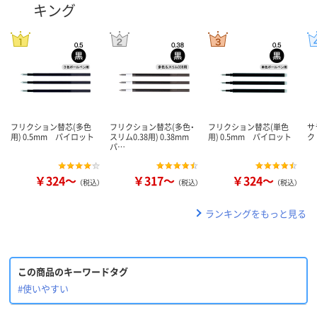
キング
フリクション替芯(多色
フリクション替芯(多色・
フリクション替芯(単色
サ
用) 0.5mm パイロット
スリム0.38用) 0.38mm
用) 0.5mm パイロット
ク
パ…
￥324～
￥317～
￥324～
（税込）
（税込）
（税込）
ランキングをもっと見る
この商品のキーワードタグ
#使いやすい