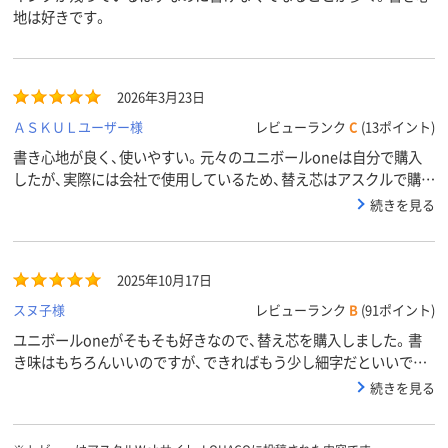
地は好きです。
2026年3月23日
ＡＳＫＵＬユーザー様
レビューランク
C
(13ポイント)
書き心地が良く、使いやすい。元々のユニボールoneは自分で購入
したが、実際には会社で使用しているため、替え芯はアスクルで購入
しました。わざわざスーパーで探さなくても良いので助かります。
続きを見る
2025年10月17日
スヌ子様
レビューランク
B
(91ポイント)
ユニボールoneがそもそも好きなので、替え芯を購入しました。書
き味はもちろんいいのですが、できればもう少し細字だといいで
す。そうすればインクの乾きも早いのかと思います。でもこの書き
続きを見る
味を保つにはこれ以上細くするのは難しいのでしょうね。またイン
クがなくなったら、替え芯を使って長く使いたいボールペンです。