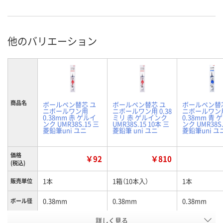
他のバリエーション
商品名
ボールペン替芯 ユ
ボールペン替芯 ユ
ボールペン替
ニボールワン用
ニボールワン用 0.38
ニボールワン
0.38mm 赤 ゲルイ
ミリ 赤 ゲルインク
0.38mm 青 
ンク UMR38S.15 三
UMR38S.15 10本 三
ンク UMR38S.
菱鉛筆uni ユニ
菱鉛筆 uni ユニ
菱鉛筆uni ユ
価格
￥92
￥810
(税込)
1本
1箱（10本入）
1本
販売単位
0.38mm
0.38mm
0.38mm
ボール径
詳しく見る
赤インク
赤インク
青インク
インク色