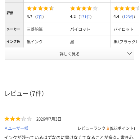
評価
4.7
4.2
4.4
（
7件
）
（
131件
）
（
123件
）
三菱鉛筆
パイロット
パイロット
メーカー
黒インク
黒
黒（ブラック）
インク色
詳しく見る
0.38mm
0.5mm
0.38mm、0.
ボール径
ゲル
ゲル
フリクション
インク種
類
（ゲルインク）
アスクル
商品環境
45
40
レビュー（7件）
スコア
2026年7月3日
Ａユーザー様
レビューランク
S
(933ポイント)
インクが残っているはずなのに書けなくてなることが多々。書き心