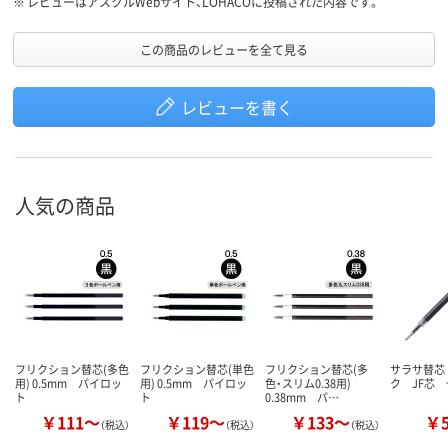
※
レビューはアスクルWebサイト、LOHACOに投稿された内容です。
この商品のレビューを全て見る
レビューを書く
人気の商品
フリクション替芯(多色
フリクション替芯(単色
フリクション替芯(多
サラサ替芯
用) 0.5mm パイロッ
用) 0.5mm パイロッ
色・スリム0.38用)
ク JF芯
ト
ト
0.38mm パ…
￥111～
￥119～
￥133～
￥
（税込）
（税込）
（税込）