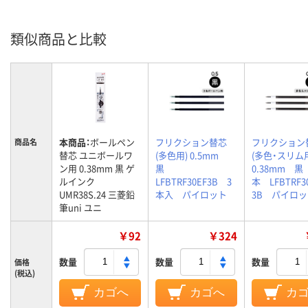
類似商品と比較
本商品：
ボールペン
フリクション替芯
フリクション
商品名
替芯 ユニボールワ
(多色用) 0.5mm
(多色・スリ
ン用 0.38mm 黒 ゲ
黒
0.38mm 黒
ルインク
LFBTRF30EF3B 3
本 LFBTRF3
UMR38S.24 三菱鉛
本入 パイロット
3B パイロ
筆uni ユニ
￥92
￥324
数量
数量
数量
価格
(税込)
カゴへ
カゴへ
カ