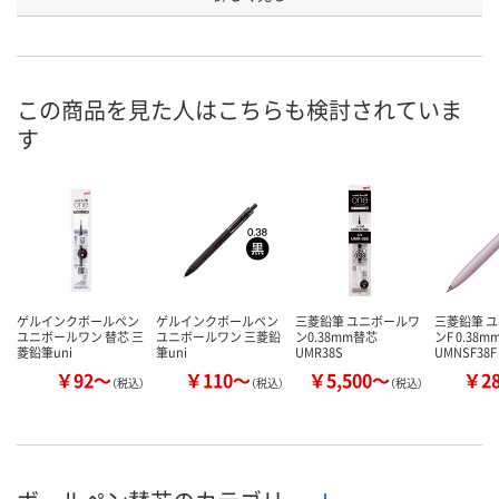
お申込番
X556252
U430043
X556247
号
あり
4点
4点
在庫
この商品を見た人はこちらも検討されていま
す
8月11日（火）
8月11日（火）
8月11日（火）
お届け日
数量
数量
数量
カゴへ
カゴへ
カ
ゲルインクボールペン
ゲルインクボールペン
三菱鉛筆 ユニボールワ
三菱鉛筆 
ユニボールワン 替芯 三
ユニボールワン 三菱鉛
ン0.38mm替芯
ンF 0.38m
菱鉛筆uni
筆uni
UMR38S
UMNSF38F
￥92～
￥110～
￥5,500～
￥2
（税込）
（税込）
（税込）