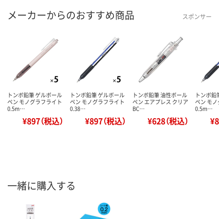
メーカーからのおすすめ商品
スポンサー
トンボ鉛筆 ゲルボール
トンボ鉛筆 ゲルボール
トンボ鉛筆 油性ボール
トンボ鉛
ペン モノグラフライト
ペン モノグラフライト
ペン エアプレス クリア
ペン モ
0.5m…
0.38…
BC…
0.5m…
¥897（税込）
¥897（税込）
¥628（税込）
¥
一緒に購入する