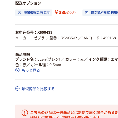
配送オプション
￥385
時間帯指定 指定可
置き場所指定 利用
（税込）
お申込番号：X600433
メーカー：ゼブラ
／型番：RSNC5-R
／JANコード：4901681
商品詳細
ブランド名
bLen（ブレン）
／
カラー
赤
／
インク種類
エマ
色
赤
／
ボール径
0.5mm
もっと見る
類似商品と比較する
こちらの商品は一般商品とは別便で届く場合がある別