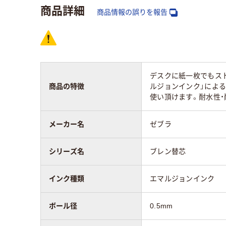
商品詳細
スコア
商品情報の誤りを報告
デスクに紙一枚でもスト
商品の特徴
ルジョンインク」による
使い頂けます。耐水性・
メーカー名
ゼブラ
シリーズ名
ブレン替芯
インク種類
エマルジョンインク
ボール径
0.5mm