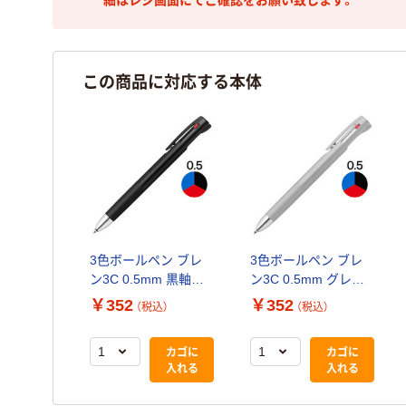
細はレジ画面にてご確認をお願い致します。
この商品に対応する本体
3色ボールペン ブレ
3色ボールペン ブレ
ン3C 0.5mm 黒軸
ン3C 0.5mm グレー
B3AS88-BK ゼブラ
軸 B3AS88-GR ゼブ
￥352
￥352
（税込）
（税込）
ラ
カゴに
カゴに
入れる
入れる