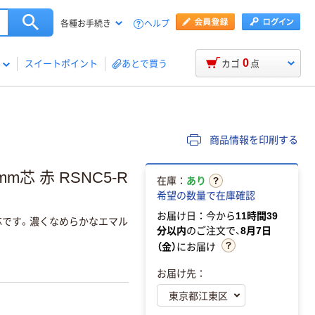
ヘルプ
各種お手続き
0
スイートポイント
あとで買う
カゴ
点
商品情報を印刷する
m芯 赤 RSNC5-R
在庫：
あり
希望の数量で在庫確認
お届け日：今から
11時間39
芯です。濃くなめらかなエマル
分以内
のご注文で、
8月7日
（金）
にお届け
お届け先：