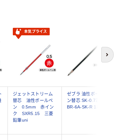
本気プライス
次へ
ト
ジェットストリーム
ゼブラ 油性ボールペ
三菱鉛筆
機
替芯 油性ボールペ
ン替芯 SK-0.7芯 赤
トリーム
ン 0.5mm 赤イン
BR-6A-SK-R 1本
0.5mm 赤(
ク SXR5.15 三菱
ink) SXR
鉛筆uni
本