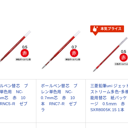
本気プライス
ルペン替芯 ブ
ボールペン替芯 ブ
三菱鉛筆uni ジェッ
単色用 NC-
レン単色用 NC-
ストリーム多色・多
5mm芯 赤 10
0.7mm芯 赤 10
能用替芯 紙パッケ
RNC5-R ゼブ
本 RNC7-R ゼブ
ージ 0.5ｍｍ 赤
ラ
SXR8005K.15 1本