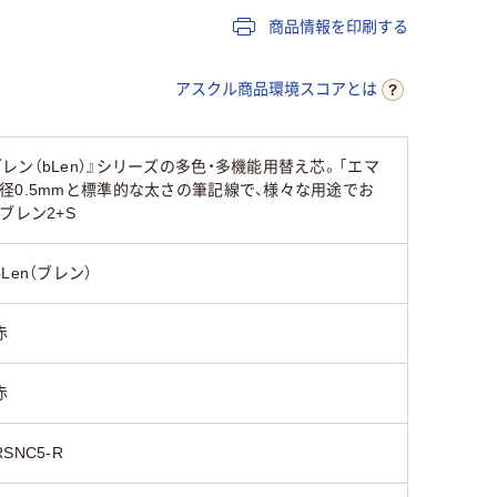
25
30
商品情報を印刷する
アスクル商品環境スコアとは
（bLen）』シリーズの多色・多機能用替え芯。「エマ
0.5mmと標準的な太さの筆記線で、様々な用途でお
ブレン2+S
bLen（ブレン）
赤
赤
RSNC5-R