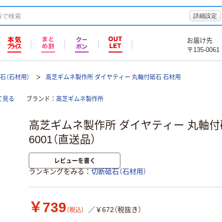
詳細設定
お届け先
〒135-0061
石（石材用）
高芝ギムネ製作所 ダイヤティー 丸軸付砥石 石材用
て見る
ブランド
高芝ギムネ製作所
高芝ギムネ製作所 ダイヤティー 丸軸付
6001（直送品）
レビューを書く
ランキングをみる
切断砥石（石材用）
￥739
／￥672（税抜き）
（税込）