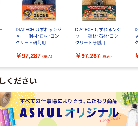
石
DIATECH けずれるンジ
DIATECH けずれるンジ
D
0
ャー 鋼材・石材・コン
ャー 鋼材・石材・コン
クリート研削用
クリート研削用
GMCUP-4-30 ゴムゴ
GMCUP-4-50 ゴムゴ
G
￥97,287
￥97,287
ム2 6300030588 1箱
ム2 6300030589 1箱
ム
（税込）
（税込）
（10枚入）（直送品）
（10枚入）（直送品）
（
しください