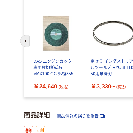
前のスライドへ
DAS エンジンカッター
京セラ インダストリ
専用強切断砥石
ルツールズ RYOBI TB
MAX100 GC 外径355×
50用帯鋸刃
厚み4.5mm 1箱(5枚入)
￥24,640
￥3,330~
BXCJ5003 1箱(5枚)（直
（税込）
（税込）
送品）
商品詳細
商品情報の誤りを報告