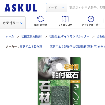
すべて
カテゴリー
履歴・再注文
マイカタログ
クイックオーダー
ホーム
切削工具/研磨材
切断砥石/ダイヤモンドカッター
切断砥
メーカー
高芝ギムネ製作所
高芝ギムネ製作所の切断砥石（石材用）を全