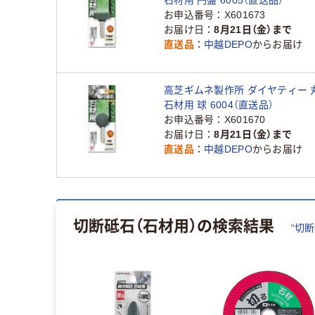
お申込番号
X601673
お届け日
8月21日（金）まで
直送品
中越DEPO
からお届け
高芝ギムネ製作所 ダイヤティー 
石材用 球 6004（直送品）
お申込番号
X601670
お届け日
8月21日（金）まで
直送品
中越DEPO
からお届け
切断砥石（石材用）
の検索結果
“
切断