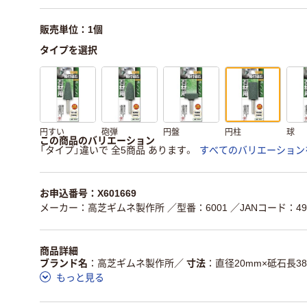
販売単位：1個
タイプを選択
円すい
砲弾
円盤
円柱
球
この商品のバリエーション
「タイプ」違いで 全5商品 あります。
すべてのバリエーション
お申込番号：X601669
メーカー：高芝ギムネ製作所
／型番：6001
／JANコード：498
商品詳細
ブランド名
高芝ギムネ製作所
／
寸法
直径20mm×砥石長3
もっと見る