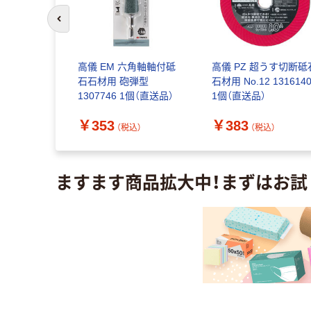
前のスライドへ
作所 ダイ
高儀 EM 六角軸軸付砥
高儀 PZ 超うす切断砥
角軸付砥石
石石材用 砲弾型
石材用 No.12 131614
 5002（直
1307746 1個（直送品）
1個（直送品）
￥353
￥383
込）
（税込）
（税込）
ますます商品拡大中！まずはお試