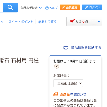
ヘルプ
各種お手続き
0
スイートポイント
あとで買う
カゴ
点
商品情報を印刷する
砥石 石材用 円柱
お届け日：8月21日（金）まで
お届け先：
直送品
中越DEPO
この出荷元の商品は商品代金
に配送料が含まれています。