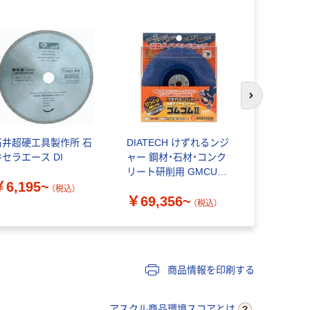
次のスライド
石井超硬工具製作所 石
DIATECH けずれるンジ
ビッグマン 
井セラエース DI
ャー 鋼材・石材・コンク
石 神業0.8
リート研削用 GMCUP-4
￥6,195~
￥318~
ゴムゴム2
（税込）
￥69,356~
（税込）
商品情報を印刷する
アスクル商品環境スコアとは