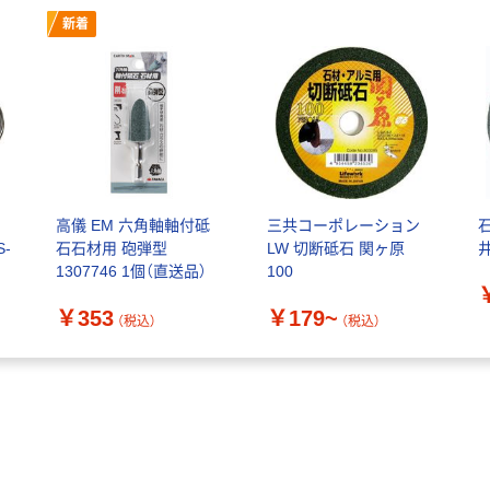
新着
ア
高儀 EM 六角軸軸付砥
三共コーポレーション
S-
石石材用 砲弾型
LW 切断砥石 関ヶ原
1307746 1個（直送品）
100
￥353
￥179~
（税込）
（税込）