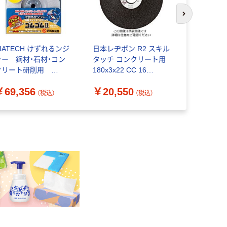
次のスライド
IATECH けずれるンジ
日本レヂボン R2 スキル
NORTON
ャー 鋼材・石材・コン
タッチ コンクリート用
削砥石 ウル
クリート研削用
180x3x22 CC 16
ー2ー3 10
MCUP-4-100 ゴムゴ
R2CC16180316 1セッ
2TW100UL
￥69,356
￥20,550
￥3,680
2 6300030590 1箱
ト(25枚)（直送品）
セット(10
（税込）
（税込）
10枚入）（直送品）