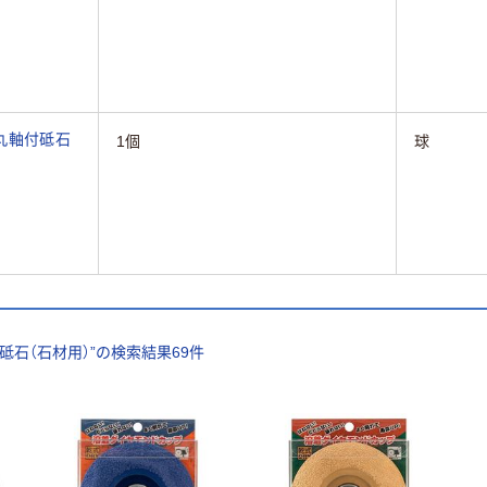
丸軸付砥石
1個
球
砥石（石材用）
”の検索結果
69
件