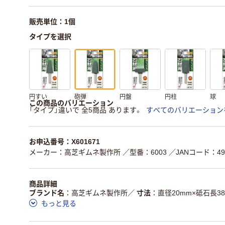
販売単位：1個
タイプを選択
円すい
砲弾
円盤
円柱
球
この商品のバリエーション
「タイプ」違いで 全5商品 あります。
すべてのバリエーション
お申込番号：X601671
メーカー：高芝ギムネ製作所
／型番：6003
／JANコード：498
商品詳細
ブランド名
高芝ギムネ製作所
／
寸法
直径20mm×砥石長3
もっと見る