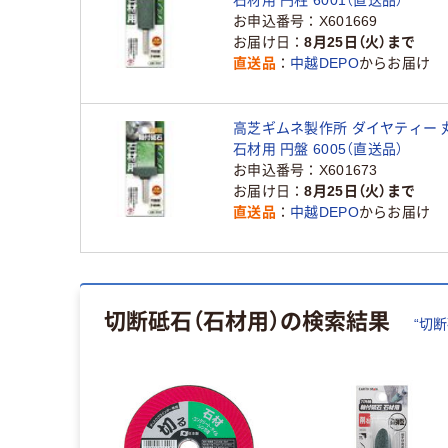
お申込番号
X601669
お届け日
8月25日（火）まで
直送品
中越DEPO
からお届け
高芝ギムネ製作所 ダイヤティー 
石材用 円盤 6005（直送品）
お申込番号
X601673
お届け日
8月25日（火）まで
直送品
中越DEPO
からお届け
切断砥石（石材用）
の検索結果
“
切断