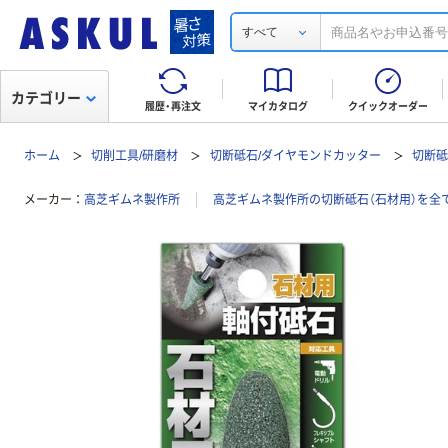
すべて
カテゴリー
履歴・再注文
マイカタログ
クイックオーダー
ホーム
切削工具/研磨材
切断砥石/ダイヤモンドカッター
切断砥
メーカー
高芝ギムネ製作所
高芝ギムネ製作所の切断砥石（石材用）を全