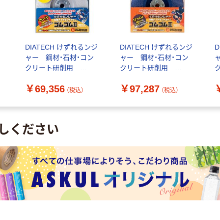
DIATECH けずれるンジ
DIATECH けずれるンジ
D
ャー 鋼材・石材・コン
ャー 鋼材・石材・コン
クリート研削用
クリート研削用
GMCUP-4-100 ゴムゴ
GMCUP-4-30 ゴムゴ
G
￥69,356
￥97,287
ム2 6300030590 1箱
ム2 6300030588 1箱
ム
（税込）
（税込）
（10枚入）（直送品）
（10枚入）（直送品）
（
しください