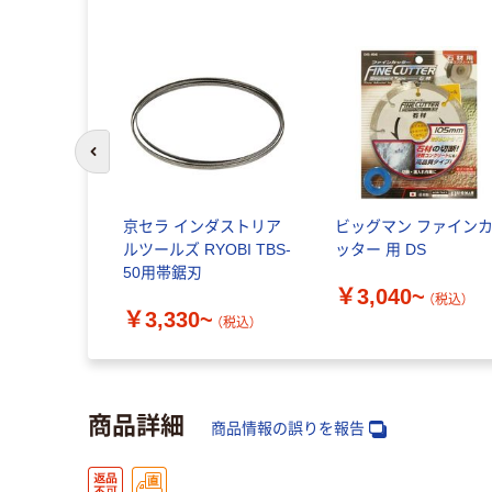
前のスライドへ
京セラ インダストリア
ビッグマン ファイン
ルツールズ RYOBI TBS-
ッター 用 DS
50用帯鋸刃
￥3,040~
（税込）
￥3,330~
（税込）
商品詳細
商品情報の誤りを報告