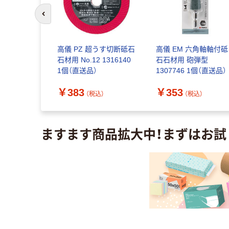
前のスライドへ
作所 ダイ
高儀 PZ 超うす切断砥石
高儀 EM 六角軸軸付砥
角軸付砥石
石材用 No.12 1316140
石石材用 砲弾型
5012（直送
1個（直送品）
1307746 1個（直送品）
￥383
￥353
込）
（税込）
（税込）
ますます商品拡大中！まずはお試