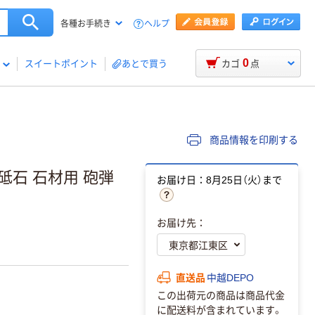
ヘルプ
各種お手続き
0
スイートポイント
あとで買う
カゴ
点
商品情報を印刷する
砥石 石材用 砲弾
お届け日：8月25日（火）まで
お届け先：
直送品
中越DEPO
この出荷元の商品は商品代金
に配送料が含まれています。