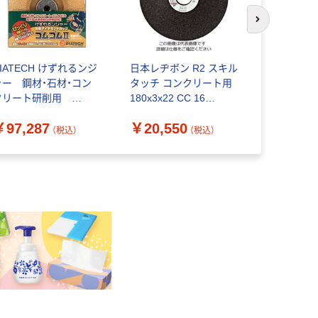
次のスライド
IATECH けずれるンジ
日本レヂボン R2 スキル
カクダイ 
ャー 鋼材・石材・コン
タッチ コンクリート用
ッター 608
クリート研削用
180x3x22 CC 16
（直送品）
MCUP-4-50 ゴムゴ
R2CC16180316 1セッ
￥97,287
￥20,550
￥31,97
2 6300030589 1箱
ト(25枚)（直送品）
（税込）
（税込）
10枚入）（直送品）