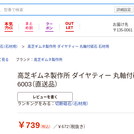
詳細設定
お届け先
〒135-0061
石（石材用）
高芝ギムネ製作所 ダイヤティー 丸軸付砥石 石材用
て見る
ブランド
高芝ギムネ製作所
高芝ギムネ製作所 ダイヤティー 丸軸付
6003（直送品）
レビューを書く
ランキングをみる
切断砥石（石材用）
￥739
／￥672（税抜き）
（税込）