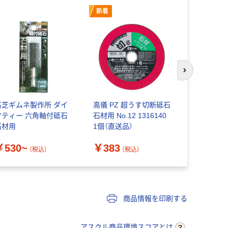
新着
次のスライド
高芝ギムネ製作所 ダイ
高儀 PZ 超うす切断砥石
石井超硬工
ヤティー 六角軸付砥石
石材用 No.12 1316140
井セラエース
石材用
1個（直送品）
￥6,195
￥530~
￥383
（税込）
（税込）
商品情報を印刷する
アスクル商品環境スコアとは