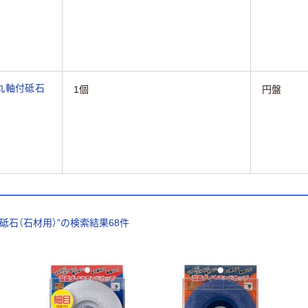
丸軸付砥石
1個
円盤
砥石（石材用）
”の検索結果
68
件