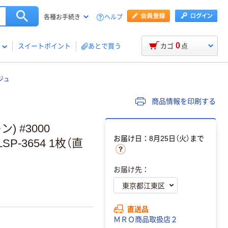
ヘルプ
各種お手続き
0
スイートポイント
あとで買う
カゴ
点
ジュ
商品情報を印刷する
 #3000
お届け日：8月25日（火）まで
P-3654 1枚（直
お届け先：
直送品
ＭＲＯ商品取扱店２