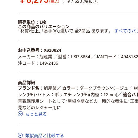
／￥7,523（税抜き）
（税込）
販売単位：1枚
この商品のバリエーション
「材質/仕上」「番手(#)」違いで 全2商品 あります。
すべてのバ
お申込番号：X610824
メーカー：旭産業
／型番：LSP-3654
／JANコード：4945132
注コード：149-2435
商品詳細
ブランド名
旭産業
／
カラー
ダークブラウン/ベージュ
／
材
レン(PE)・ハトメ：ポリエチレン(PE)(内径：12mm)
／
適合ハ
景観保護用シートとして・屋根や壁などの一時的な養生に・工
見などのレジャー用に
もっと見る
類似商品と比較する