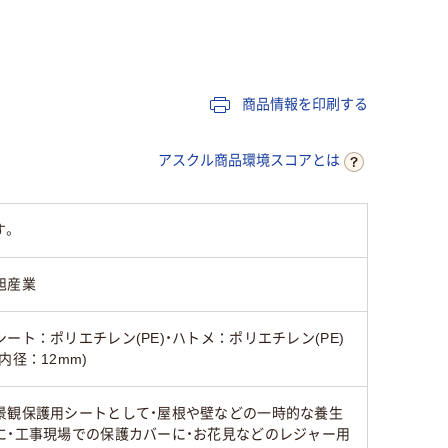
0.2～0.3mm未満
0.1～0.2mm未満
0.2～0.
ハトメ有り
ハトメ有り
ハトメ有
商品情報を印刷する
オレンジ系
ブラック系
ホワイト
アスクル商品環境スコアとは
す。
旭産業
シート：ポリエチレン(PE)・ハトメ：ポリエチレン(PE)
(内径：12mm)
景観保護用シートとして・屋根や壁などの一時的な養生
に・工事現場での保護カバーに・お花見などのレジャー用