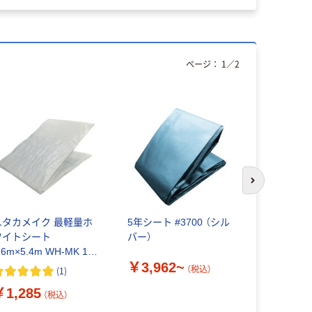
ページ：
1
／
2
次のスライド
ユタカメイク 最軽量ホ
5年シート #3700 （シル
エスコ （
ワイトシート
バー）
０） シート
.6m×5.4m WH-MK 1枚
￥3,962~
￥6,872
27-8875（直送品）
（税込）
(
1
)
￥1,285
（税込）