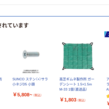
されています
防
SUNCO ステン（+）サラ
高芝ギムネ製作所 ガー
小ネジD5 小頭
デンシート 1.5×1.5m
M-33 1個（直送品）
￥5,808~
（税込）
￥1,803
（税込）