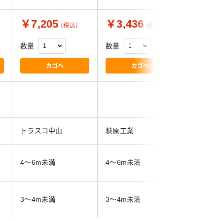
￥7,205
￥3,436
￥3,6
（税込）
（税込）
数量
数量
数量
カゴへ
カゴへ
トラスコ中山
萩原工業
ユタカメ
4～6m未満
4～6m未満
4～6m未
3～4m未満
3～4m未満
3～4m未