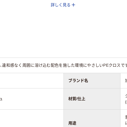
詳しく見る
～0.3mm未満
0.2～0.3mm未満
0.3～0.4mm未満
メ有り
ハトメ有り
ハトメ有り
ーン系
シルバー系
、違和感なく周囲に溶け込む配色を施した環境にやさしいPEクロスで
ブランド名
ュ
材質/仕上
用途