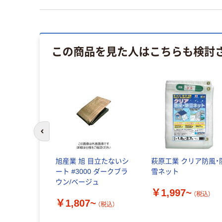
この商品を見た人はこちらも検討
前のスライドへ
テン（+）サラ
旭産業 旭 目立たないシ
萩原工業 クリア防風・
 （T）
ート #3000 ダークブラ
雪ネット
ウン/ベージュ
~
￥1,997~
（税込）
（税込）
￥1,807~
（税込）