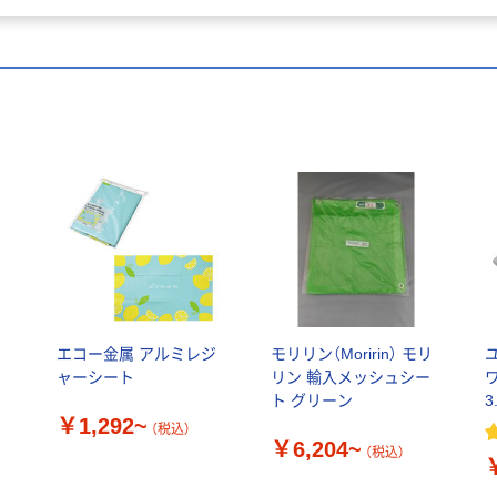
エコー金属 アルミレジ
モリリン（Moririn） モリ
ャーシート
リン 輸入メッシュシー
ト グリーン
3
￥1,292~
8
（税込）
￥6,204~
（税込）