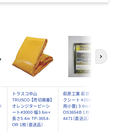
次へ
トラスコ中山
萩原工業 萩原 ブラッ
ユタカメイ
TRUSCO 【売切廃番】
クシート #2500 (HC
ホワイト
ホ
オレンジターピーシ
用小畳) 3.6m×5.4m
3.6m×5.
ート#3000 幅3.6m×
OS3654B 1枚 868-
1枚 836
長さ5.4m TP-3654-
4471（直送品）
品）
OR 1枚（直送品）