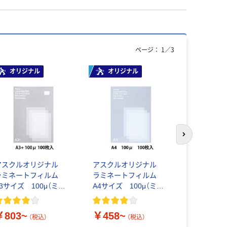
ページ：
1
／
3
オリジナル
オリジナル
本気プ
次のスライド
アスクルオリジナル
アスクルオリジナル
大塚製薬工
ラミネートフィルム
ラミネートフィルム
水液 オーエ
A3サイズ 100μ（ミク
A4サイズ 100μ（ミク
1）
ロン）
ロン）
￥803~
￥458~
￥159~
（税込）
（税込）