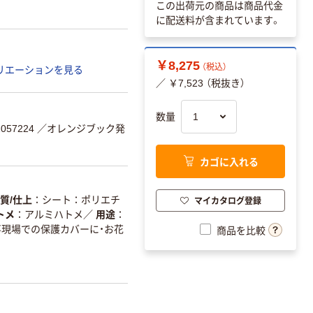
この出荷元の商品は商品代金
に配送料が含まれています。
￥8,275
（税込）
リエーションを見る
／ ￥7,523 （税抜き）
数量
057224
／オレンジブック発
カゴに入れる
質/仕上
シート：ポリエチ
マイカタログ登録
トメ
アルミハトメ
／
用途
事現場での保護カバーに・お花
商品を比較