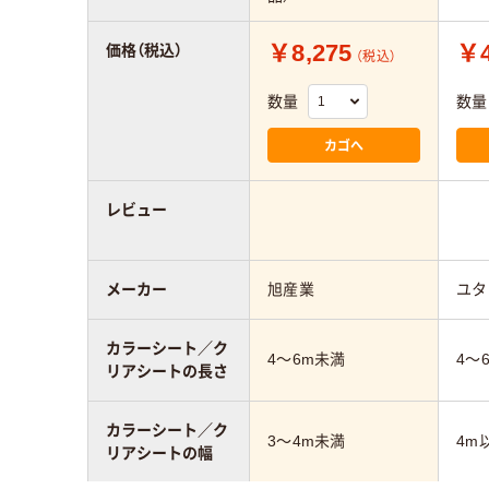
￥8,275
￥4
価格（税込）
（税込）
数量
数量
カゴへ
レビュー
メーカー
旭産業
ユタ
カラーシート／ク
4～6m未満
4～
リアシートの長さ
カラーシート／ク
3～4m未満
4m
リアシートの幅