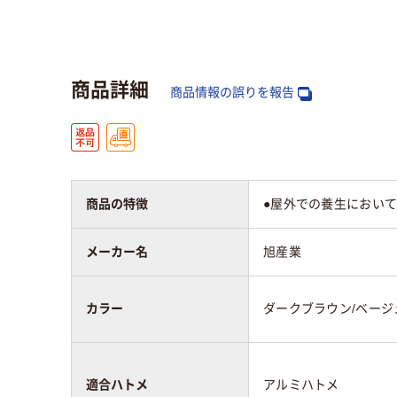
カラーシート／ク
0.2～0.3mm未満
0.2
リアシートの厚さ
商品詳細
特長
ハトメ有り
ハト
商品情報の誤りを報告
カラーグループ
ブラウン系、ベージュ
グリ
系
商品の特徴
●屋外での養生において
メーカー名
旭産業
カラー
ダークブラウン/ベージ
適合ハトメ
アルミハトメ