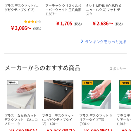
プラス デスクマット（エ
アーテック クリスタルペ
えいむ MENU HOUSE（メ
グゼクティブタイプ）
ーパーウェイト 正八角形
ニューハウス）マット デ
11887…
スク…
￥1,705
￥2,686～
（税込）
（税込）
￥3,066～
（税込）
ランキングをもっと見る
メーカーからのおすすめ商品
スポンサー
プラス ななめカット
プラス デスクマット
プラス デスクマット ク
プラス デ
デスクマット OAエコ
（エグゼクティブタイ
リアータイプ 7号
リアータイ
ノミー ク…
プ） 420…
（900×…
（1045…
¥1,689（税込）
¥3,066（税込）
¥6,980（税込）
¥8,