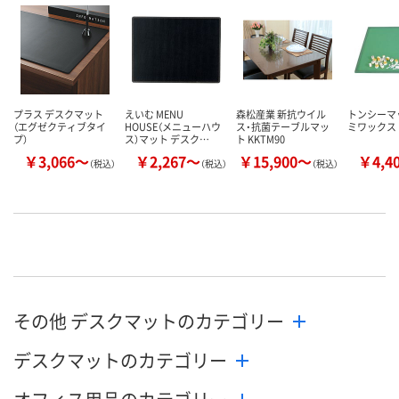
プラス デスクマット
えいむ MENU
森松産業 新抗ウイル
トンシーマッ
（エグゼクティブタイ
HOUSE（メニューハウ
ス・抗菌テーブルマッ
ミワックス
プ）
ス）マット デスク…
ト KKTM90
￥3,066～
￥2,267～
￥15,900～
￥4,4
（税込）
（税込）
（税込）
その他 デスクマットのカテゴリー
デスクマットのカテゴリー