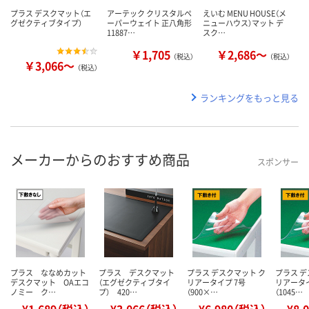
プラス デスクマット（エ
アーテック クリスタルペ
えいむ MENU HOUSE（メ
グゼクティブタイプ）
ーパーウェイト 正八角形
ニューハウス）マット デ
11887…
スク…
￥1,705
￥2,686～
（税込）
（税込）
￥3,066～
（税込）
ランキングをもっと見る
メーカーからのおすすめ商品
スポンサー
プラス ななめカット
プラス デスクマット
プラス デスクマット ク
プラス デ
デスクマット OAエコ
（エグゼクティブタイ
リアータイプ 7号
リアータイ
ノミー ク…
プ） 420…
（900×…
（1045…
¥1,689（税込）
¥3,066（税込）
¥6,980（税込）
¥8,