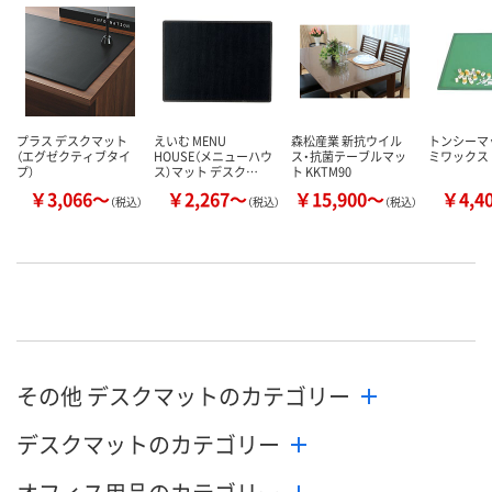
プラス デスクマット
えいむ MENU
森松産業 新抗ウイル
トンシーマッ
（エグゼクティブタイ
HOUSE（メニューハウ
ス・抗菌テーブルマッ
ミワックス
プ）
ス）マット デスク…
ト KKTM90
￥3,066～
￥2,267～
￥15,900～
￥4,4
（税込）
（税込）
（税込）
その他 デスクマットのカテゴリー
デスクマットのカテゴリー