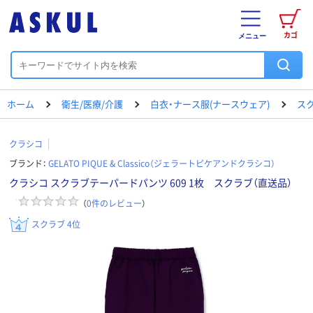
カゴ
メニュー
ホーム
衛生/医療/介護
白衣・ナース服(ナースウェア)
ス
クラシコ
ブランド：
GELATO PIQUE & Classico（ジェラートピケアンドクラシコ）
クラシコ スクラブテーパードパンツ 609 1枚 スクラブ（直送品）
（
0
件のレビュー
）
スクラブ 4位