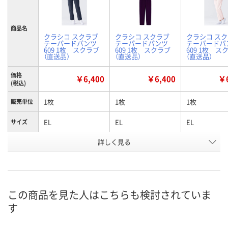
商品名
クラシコ スクラブ
クラシコ スクラブ
クラシコ ス
テーパードパンツ
テーパードパンツ
テーパードパ
609 1枚 スクラブ
609 1枚 スクラブ
609 1枚 ス
（直送品）
（直送品）
（直送品）
価格
￥6,400
￥6,400
￥6
(税込)
1枚
1枚
1枚
販売単位
EL
EL
EL
サイズ
詳しく見る
ディープネイビー
バーガンディー
ピンク
カラー
お申込番
X318233
X634862
X318240
号
直送品
直送品
直送品
在庫
この商品を見た人はこちらも検討されていま
す
8月20日（木）まで
8月20日（木）まで
8月20日（木）
お届け日