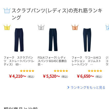
スクラブパンツ(レディス)の売れ筋ランキ
ング
フォーク スクラブパン
FOLK（フォーク） レディ
フォーク ワコールHIコ
ジ
ツ ストレートパンツ（レ
スパンツ 6014SC 医療白
レクション スリムスト
コ
ディス） 60…
衣…
レートパンツ …
ラ
￥4,210～
￥5,520～
￥6,650～
（税込）
（税込）
（税込）
ランキングをもっと見る