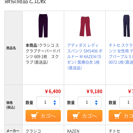
類似商品と比較
本商品：
クラシコ ス
アディダス レディ
チトセ スク
商品名
クラブテーパードパ
スパンツ SMS406 ボ
ンツ 女性用 
ンツ 609 1枚 スク
ルドー M KAZEN（カ
プパープル S 
ラブ（直送品）
ゼン） 医療白衣 1枚
0072 1枚（直
（直送品）
￥6,400
￥9,180
￥7
数量
数量
数量
価格
(税込)
カゴへ
カゴへ
カ
クラシコ
KAZEN
チトセ
メーカー