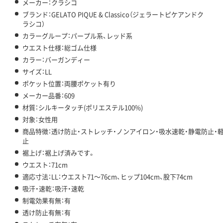
メーカー：クラシコ
ブランド：GELATO PIQUE & Classico（ジェラートピケアンドク
ラシコ）
カラーグループ：パープル系、レッド系
ウエスト仕様：総ゴム仕様
カラー：バーガンディー
サイズ：LL
ポケット位置：両腰ポケット有り
メーカー品番：609
材質：シルキータッチ(ポリエステル100%)
対象：女性用
商品特徴：透け防止・ストレッチ・ノンアイロン・吸水速乾・静電防止・
止
裾上げ：裾上げ済みです。
ウエスト：71cm
適応寸法：LL：ウエスト71～76cm、ヒップ104cm、股下74cm
吸汗・速乾：吸汗・速乾
制電効果有無：有
透け防止有無：有