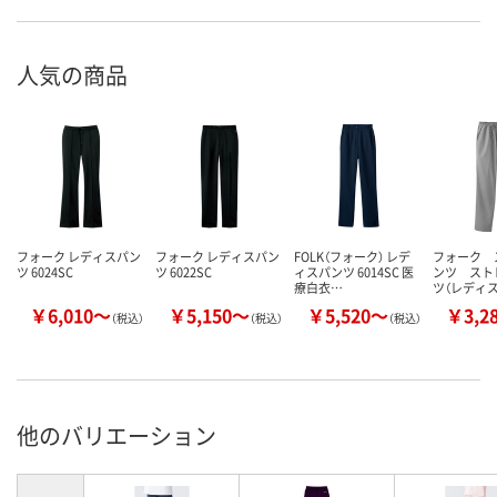
人気の商品
フォーク レディスパン
フォーク レディスパン
FOLK（フォーク） レデ
フォーク 
ツ 6024SC
ツ 6022SC
ィスパンツ 6014SC 医
ンツ スト
療白衣…
ツ（レディス
￥6,010～
￥5,150～
￥5,520～
￥3,2
（税込）
（税込）
（税込）
他のバリエーション