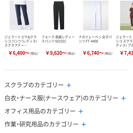
数量
数量
数量
カゴへ
カゴへ
カ
ジェラート ピケ&クラ
フォーク 高級レディー
ナガイレーベン 女子パ
ジェラート
シコ パンツ（レディス）
スパンツ 6015SC
ンツ FT-4408
シコ スクラ
スクラブテー…
ディス） プ
￥6,400～
￥9,620～
￥6,740～
￥7,4
（税込）
（税込）
（税込）
スクラブのカテゴリー
白衣・ナース服(ナースウェア)のカテゴリー
オフィス用品のカテゴリー
作業・研究用品のカテゴリー