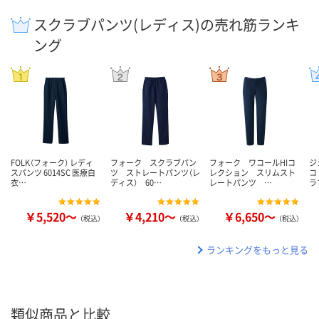
スクラブパンツ(レディス)の売れ筋ランキ
ング
FOLK（フォーク） レディ
フォーク スクラブパン
フォーク ワコールHIコ
ジ
スパンツ 6014SC 医療白
ツ ストレートパンツ（レ
レクション スリムスト
コ
衣…
ディス） 60…
レートパンツ …
ラ
￥5,520～
￥4,210～
￥6,650～
（税込）
（税込）
（税込）
ランキングをもっと見る
類似商品と比較