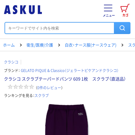
カゴ
メニュー
ホーム
衛生/医療/介護
白衣・ナース服(ナースウェア)
ス
クラシコ
ブランド：
GELATO PIQUE & Classico（ジェラートピケアンドクラシコ）
クラシコ スクラブテーパードパンツ 609 1枚 スクラブ（直送品）
（
0
件のレビュー
）
ランキングを見る：
スクラブ