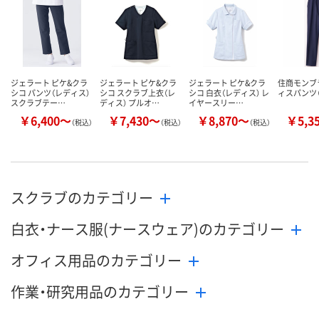
数量
数量
数量
カゴへ
カゴへ
カ
ジェラート ピケ&クラ
ジェラート ピケ&クラ
ジェラート ピケ&クラ
住商モンブ
シコ パンツ（レディス）
シコ スクラブ上衣（レ
シコ 白衣（レディス） レ
ィスパンツ
スクラブテー…
ディス） プルオ…
イヤースリー…
￥6,400～
￥7,430～
￥8,870～
￥5,3
（税込）
（税込）
（税込）
スクラブのカテゴリー
白衣・ナース服(ナースウェア)のカテゴリー
オフィス用品のカテゴリー
作業・研究用品のカテゴリー