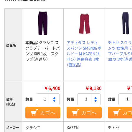
本商品：
クラシコ ス
アディダス レディ
チトセ スク
商品名
クラブテーパードパ
スパンツ SMS406 ボ
ンツ 女性用 
ンツ 609 1枚 スク
ルドー M KAZEN（カ
プパープル S 
ラブ（直送品）
ゼン） 医療白衣 1枚
0072 1枚（直
（直送品）
￥6,400
￥9,180
￥7
数量
数量
数量
価格
(税込)
カゴへ
カゴへ
カ
クラシコ
KAZEN
チトセ
メーカー