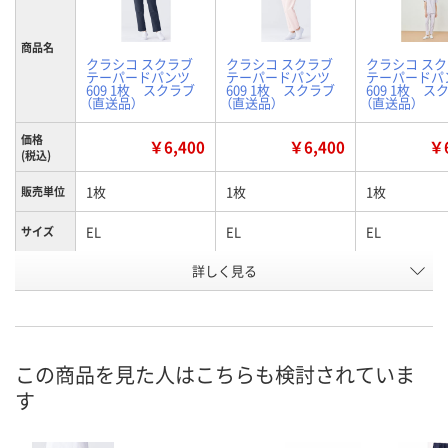
商品名
クラシコ スクラブ
クラシコ スクラブ
クラシコ ス
テーパードパンツ
テーパードパンツ
テーパードパ
609 1枚 スクラブ
609 1枚 スクラブ
609 1枚 ス
（直送品）
（直送品）
（直送品）
価格
￥6,400
￥6,400
￥6
(税込)
1枚
1枚
1枚
販売単位
EL
EL
EL
サイズ
詳しく見る
ディープネイビー
ピンク
ブルーラベン
カラー
お申込番
X318233
X318240
X634868
号
直送品
直送品
直送品
在庫
この商品を見た人はこちらも検討されていま
す
8月20日（木）まで
8月20日（木）まで
8月20日（木）
お届け日