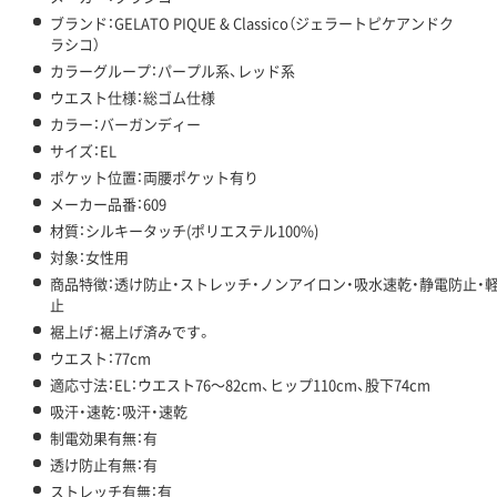
ブランド：GELATO PIQUE & Classico（ジェラートピケアンドク
ラシコ）
カラーグループ：パープル系、レッド系
ウエスト仕様：総ゴム仕様
カラー：バーガンディー
サイズ：EL
ポケット位置：両腰ポケット有り
メーカー品番：609
材質：シルキータッチ(ポリエステル100%)
対象：女性用
商品特徴：透け防止・ストレッチ・ノンアイロン・吸水速乾・静電防止・
止
裾上げ：裾上げ済みです。
ウエスト：77cm
適応寸法：EL：ウエスト76～82cm、ヒップ110cm、股下74cm
吸汗・速乾：吸汗・速乾
制電効果有無：有
透け防止有無：有
ストレッチ有無：有