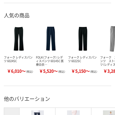
人気の商品
フォーク レディスパン
FOLK（フォーク） レデ
フォーク レディスパン
フォーク 
ツ 6024SC
ィスパンツ 6014SC 医
ツ 6022SC
ンツ スト
療白衣…
ツ（レディス
￥6,010～
￥5,520～
￥5,150～
￥3,2
（税込）
（税込）
（税込）
他のバリエーション