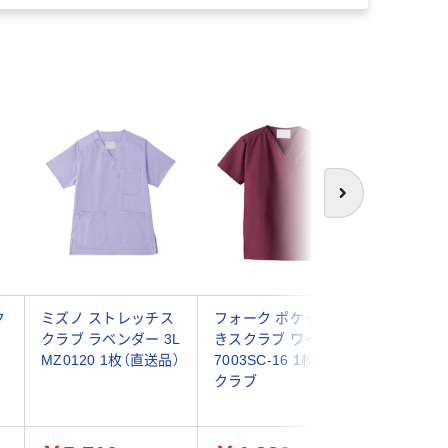
次へ
ク
ミズノ ストレッチス
フォーク ポケット付
アイトス
クラブ ラベンダー 3L
きスクラブ ワイン M
クラブ（
MZ0120 1枚（直送品）
7003SC-16 1枚 ス
ラベン
クラブ
861411-
（直送品）