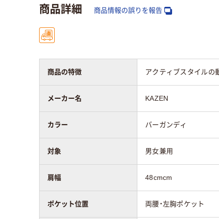
商品詳細
商品情報の誤りを報告
スクラブの肩幅
47cm～50cm
スクラブの袖丈
23cm～25cm
商品の特徴
アクティブスタイルの
対象
男女兼用
男女
メーカー名
KAZEN
カラー
バーガンディ
対象
男女兼用
肩幅
48cmcm
ポケット位置
両腰・左胸ポケット