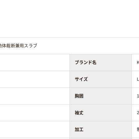
39cm～42cm
19cm～20cm
動体裁断兼用スラブ
兼用
男女兼用
男女兼用
ブランド名
サイズ
胸囲
袖丈
加工