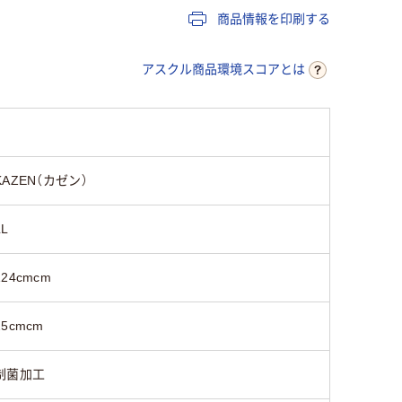
商品情報を印刷する
47cm～50cm
43cm～46cm
43cm～4
アスクル商品環境スコアとは
21cm～22cm
19cm～20cm
19cm～2
男女兼用
男女兼用
男女兼用
KAZEN（カゼン）
LL
124cmcm
25cmcm
制菌加工