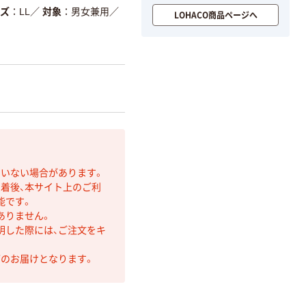
ズ
LL
／
対象
男女兼用
／
LOHACO商品ページへ
ていない場合があります。
着後、本サイト上のご利
能です。
ありません。
明した際には、ご注文をキ
第のお届けとなります。