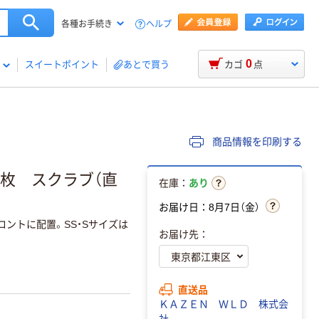
ヘルプ
各種お手続き
0
スイートポイント
あとで買う
カゴ
点
商品情報を印刷する
L 1枚 スクラブ（直
在庫：
あり
お届け日：8月7日（金）
ントに配置。SS・Sサイズは
お届け先：
直送品
ＫＡＺＥＮ ＷＬＤ 株式会
社