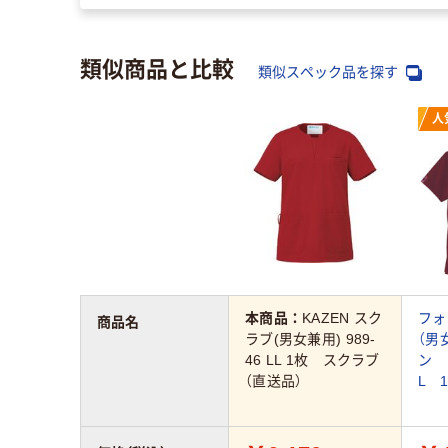
類似商品と比較
類似スペック品を探す
人
本商品：
KAZEN スク
フォ
商品名
ラブ(男女兼用) 989-
（男
46 LL 1枚 スクラブ
ン L
（直送品）
L 