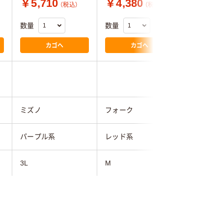
￥5,710
￥4,380
￥1,9
（税込）
（税込）
数量
数量
数量
カゴへ
カゴへ
ミズノ
フォーク
アイトス
パープル系
レッド系
パープル
3L
M
M
73cm～
66cm～68cm
66cm～6
111cm～120cm
111cm～120cm
106cm～