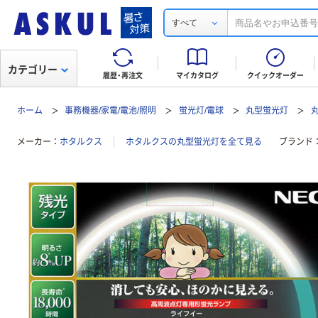
すべて
カテゴリー
履歴・再注文
マイカタログ
クイックオーダー
ホーム
事務機器/家電/電池/照明
蛍光灯/電球
丸型蛍光灯
メーカー
ホタルクス
ホタルクスの丸型蛍光灯を全て見る
ブランド