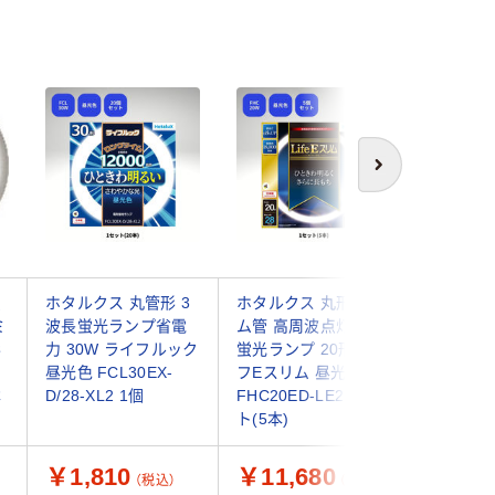
次へ
蛍
ホタルクス 丸管形 3
ホタルクス 丸形スリ
ホタルク
ミ
波長蛍光ランプ省電
ム管 高周波点灯専用
ム管蛍光
形
力 30W ライフルック
蛍光ランプ 20形 ライ
FHC20EL
昼光色 FCL30EX-
フEスリム 昼光色
SHG(FHC
本
D/28-XL2 1個
FHC20ED-LE2 1セッ
SHG2) 
ト(5本)
￥1,810
￥11,680
￥3,4
（税込）
（税込）