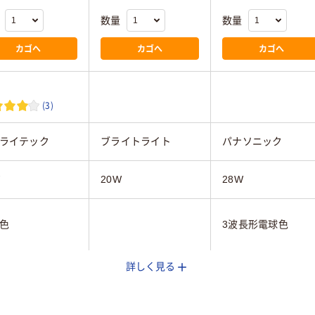
数量
数量
カゴへ
カゴへ
カゴへ
(3)
ライテック
ブライトライト
パナソニック
20W
28W
色
3波長形電球色
詳しく見る
0q
GZ10q
G10q