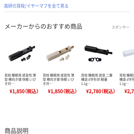
高研の耳栓/イヤーマフを全て見る
メーカーからのおすすめ商品
スポンサー
耳栓 睡眠用 遮音性 薄
耳栓 睡眠用 遮音性 薄
耳栓 睡眠用 遮音 二層
耳栓 睡眠
型 横向き寝 快眠 いび
型 横向き寝 快眠 いび
構造 d字形状 軽量
構造 d字
き対…
き対…
1.1g…
1.1g…
¥1,850（税込）
¥1,850（税込）
¥2,780（税込）
¥2,
商品説明