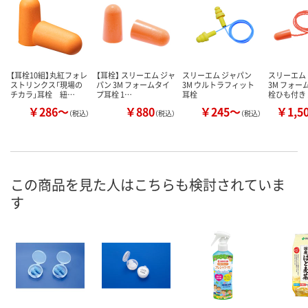
【耳栓10組】丸紅フォレ
【耳栓】 スリーエム ジャ
スリーエム ジャパン
スリーエム
ストリンクス「現場の
パン 3M フォームタイ
3M ウルトラフィット
3M フォー
チカラ」耳栓 紐…
プ耳栓 1…
耳栓
栓ひも付き 
￥286～
￥880
￥245～
￥1,5
（税込）
（税込）
（税込）
この商品を見た人はこちらも検討されていま
す