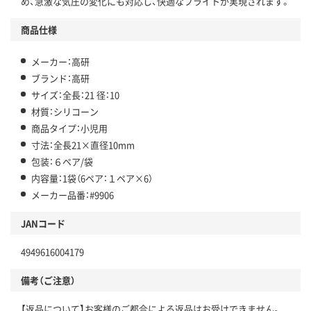
め、急激な気圧の変化にも対応し、快適なフライトが実現されます。
商品仕様
メーカー：高研
ブランド：高研
サイズ：全長：21 径：10
材質：シリコーン
商品タイプ：小児用
寸法：全長21×直径10mm
包装：６ペア/袋
内容量：1袋（6ペア：１ペア×6）
メーカー品番：#9906
JANコード
4949616004179
備考（ご注意）
【返品について】お客様のご都合による返品はお受けできません。