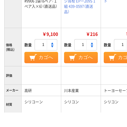
#9906 1袋（6ペア：１
ジ耳栓 EPー209S 1
ト
ペア入×6）（直送品）
組 439-0597（直送
品）
￥9,100
￥216
数量
数量
数量
価格
(税込)
カゴへ
カゴへ
カ
評価
高研
川本産業
トーヨーセー
メーカー
シリコーン
シリコン
シリコン
材質