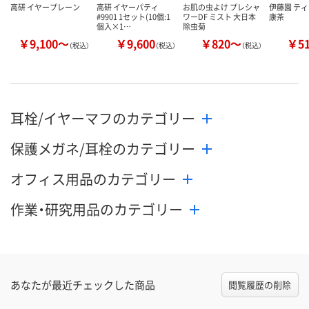
高研 イヤープレーン
高研 イヤーパティ
お肌の虫よけ プレシャ
伊藤園 ティ
#9901 1セット(10個:1
ワーDF ミスト 大日本
康茶
個入×1…
除虫菊
￥9,100～
￥9,600
￥820～
￥5
（税込）
（税込）
（税込）
耳栓/イヤーマフのカテゴリー
保護メガネ/耳栓のカテゴリー
オフィス用品のカテゴリー
作業・研究用品のカテゴリー
あなたが最近チェックした商品
閲覧履歴の削除