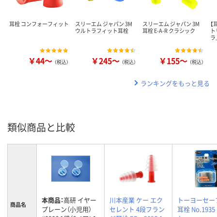
耳栓 コンフォーフィット
スリーエム ジャパン 3M
スリーエム ジャパン 3M
【
ウルトラフィット耳栓
耳栓 E-A-R クラシック
ト
ラ
￥44～
￥245～
￥155～
（税込）
（税込）
（税込）
ランキングをもっと見る
類似商品と比較
本商品：
高研 イヤー
川本産業 ケー エク
トーヨーセー
商品名
プレーン（小児用）
セレント 4段フラン
耳栓 No.1935