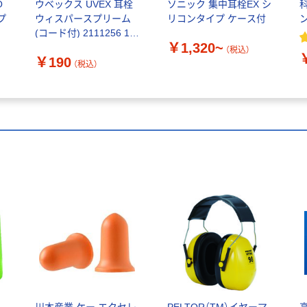
O
ウベックス UVEX 耳栓
ソニック 集中耳栓EX シ
プ
ウィスパースプリーム
リコンタイプ ケース付
(コード付) 2111256 1個
￥1,320~
(1組) 836-6710（直送品）
（税込）
￥190
（税込）