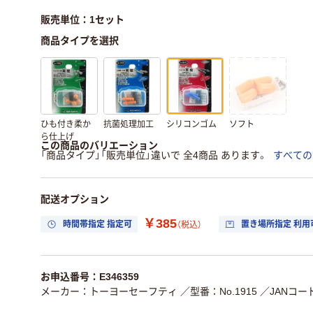
販売単位：1セット
商品タイプを選択
ひも付き柔か
抗菌処理加工
シリコンゴム
ソフト
ら仕上げ
この商品のバリエーション
「商品タイプ」「販売単位」違いで 全4商品 あります。
すべての
配送オプション
￥385
時間帯指定 指定可
置き場所指定 利用
（税込）
お申込番号：E346359
メーカー：トーヨーセーフティ
／型番：No.1915
／JANコード