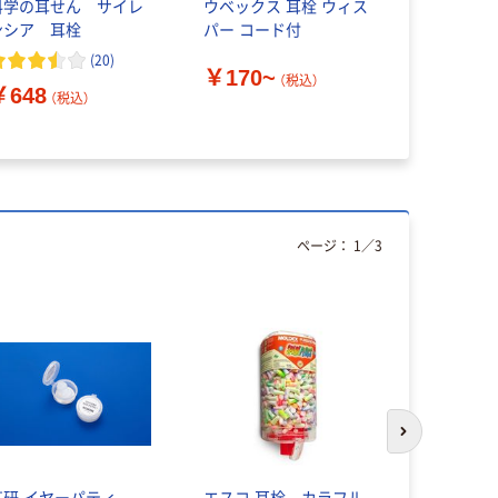
科学の耳せん サイレ
ウベックス 耳栓 ウィス
スリーエム
ンシア 耳栓
パー コード付
3M EーAーR
ルトラフィ
(
20
)
￥170~
340ー400
（税込）
￥648
￥1,885
ひも付き 1
（税込）
（直送品）
ページ：
1
／
3
次のスライド