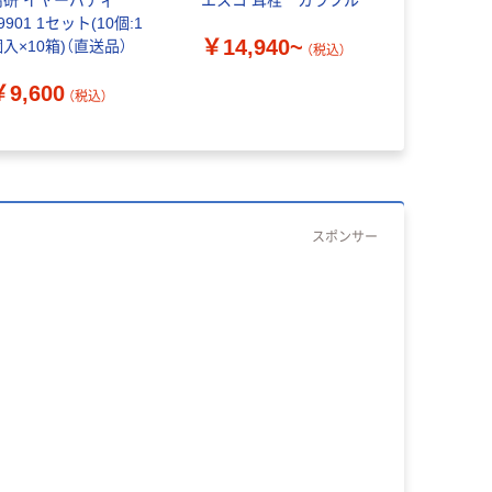
高研 イヤーパティ
エスコ 耳栓 カラフル
モルデック
9901 1セット(10個:1
MOLDEX
￥14,940~
入×10箱)（直送品）
ん METEO
（税込）
￥9,600
（税込）
￥64~
（
スポンサー