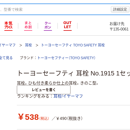
詳細設定
お届け先
〒135-0061
イヤーマフ
耳栓
トーヨーセーフティ TOYO SAFETY 耳栓
全て見る
ブランド
トーヨーセフティー（TOYO SAFETY）
トーヨーセーフティ 耳栓 No.1915 1セ
耳栓。ひも付き柔らか仕上の耳栓。きのこ型。
レビューを書く
ランキングをみる
耳栓/イヤーマフ
￥538
／￥490（税抜き）
（税込）