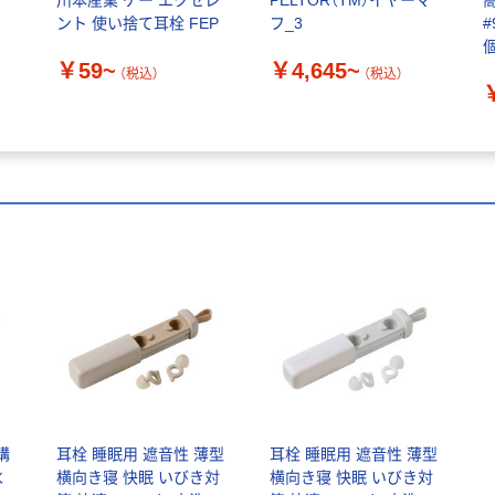
フ
川本産業 ケー エクセレ
PELTOR（TM）イヤーマ
ント 使い捨て耳栓 FEP
フ_3
#
個
￥59~
￥4,645~
（税込）
（税込）
構
耳栓 睡眠用 遮音性 薄型
耳栓 睡眠用 遮音性 薄型
水
横向き寝 快眠 いびき対
横向き寝 快眠 いびき対