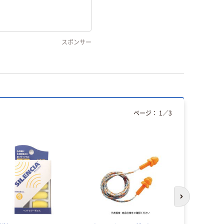
スポンサー
ページ：
1
／
3
次のスライド