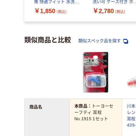
策 快適フィット 水洗い
洗い可 ケース付き ホ
可 ブラック HCSL-
イト HCSL-EP02WH 
￥1,850
￥2,780
（税込）
（税込）
EP01BK エレコム 1個
レコム 1個（直送品）
（直送品）
類似商品と比較
類似スペック品を探す
本商品：
トーヨーセ
川本
商品名
ーフティ 耳栓
レン
No.1915 1セット
耳栓 
439