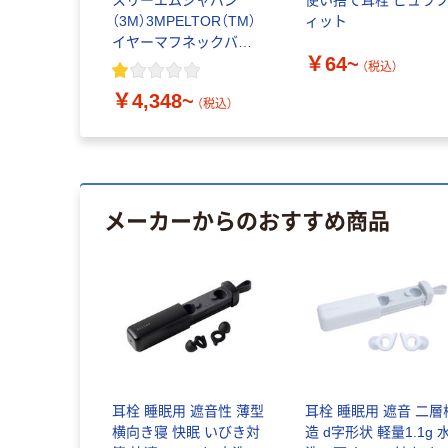
スリーエムジャパン
使い捨て耳栓 ピュラ
（3M）3MPELTOR（TM）
ィット
イヤーマフネックバン
￥64~
ドタイプ
（税込）
￥4,348~
（税込）
メーカーからのおすすめ商品
耳栓 睡眠用 遮音性 薄型
耳栓 睡眠用 遮音 二層
横向き寝 快眠 いびき対
造 d字形状 軽量1.1g 