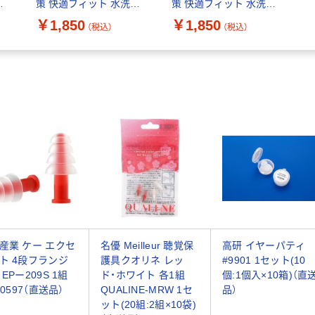
ワ
策 快適フィット 水洗い
策 快適フィット 水洗い
エ
可 ベージュ HCSL-
可 ホワイト HCSL-
￥1,850
￥1,850
（税込）
（税込）
EP01BE エレコム 1個
EP01WH エレコム 1個
（直送品）
（直送品）
産業 ケー エクセ
名優 Meilleur 聴覚保
高研 イヤーパティ
ト 4段フランジ
護具クオリネ レッ
#9901 1セット(10
EPー209S 1組
ド・ホワイト 各1組
個:1個入×10箱)（直
-0597（直送品）
QUALINE-MRW 1セ
品）
ット(20組:2組×10袋)