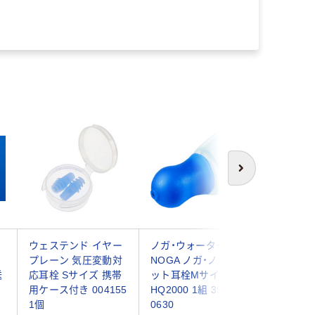
次へ
ウェステンド イヤー
ノガ・ウォーターズ
高研 イ
プレーン 気圧変動対
NOGA ノガ・ノイズカ
（小児用） 
送
応耳栓 Sサイズ 携帯
ット耳栓Mサイズ
（6ペア：
用ケース付き 004155
HQ2000 1組 399-
（直送品）
1個
0630