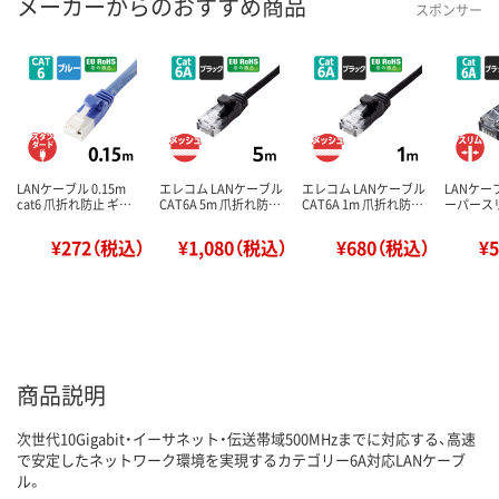
メーカーからのおすすめ商品
スポンサー
LANケーブル 0.15m
エレコム LANケーブル
エレコム LANケーブル
LANケーブ
cat6 爪折れ防止 ギ…
CAT6A 5m 爪折れ防…
CAT6A 1m 爪折れ防…
ーパースリ
¥272（税込）
¥1,080（税込）
¥680（税込）
¥
商品説明
次世代10Gigabit・イーサネット・伝送帯域500MHzまでに対応する、高速
で安定したネットワーク環境を実現するカテゴリー6A対応LANケーブ
ル。