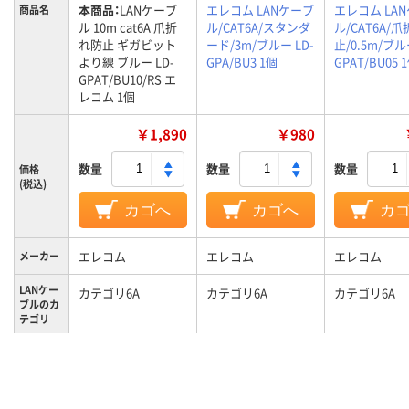
本商品：
LANケーブ
エレコム LANケーブ
エレコム LA
商品名
ル 10m cat6A 爪折
ル/CAT6A/スタンダ
ル/CAT6A/
れ防止 ギガビット
ード/3m/ブルー LD-
止/0.5m/ブル
より線 ブルー LD-
GPA/BU3 1個
GPAT/BU05 
GPAT/BU10/RS エ
レコム 1個
￥1,890
￥980
数量
数量
数量
価格
(税込)
カゴへ
カゴへ
カ
エレコム
エレコム
エレコム
メーカー
LANケー
カテゴリ6A
カテゴリ6A
カテゴリ6A
ブルのカ
テゴリ
ケーブル
10m
3m
0.5m
長さ
カラーグ
ブルー系
ブルー系
ブルー系
ループ