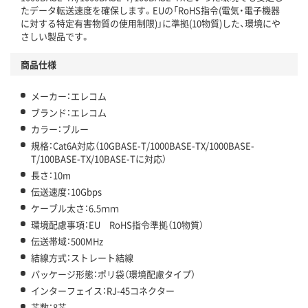
たデータ転送速度を確保します。EUの「RoHS指令(電気・電子機器
に対する特定有害物質の使用制限)」に準拠(10物質)した、環境にや
さしい製品です。
商品仕様
メーカー：エレコム
ブランド：エレコム
カラー：ブルー
規格：Cat6A対応（10GBASE-T/1000BASE-TX/1000BASE-
T/100BASE-TX/10BASE-Tに対応）
長さ：10m
伝送速度：10Gbps
ケーブル太さ：6.5ｍｍ
環境配慮事項：EU RoHS指令準拠（10物質）
伝送帯域：500MHz
結線方式：ストレート結線
パッケージ形態：ポリ袋（環境配慮タイプ）
インターフェイス：RJ-45コネクター
芯数：8芯