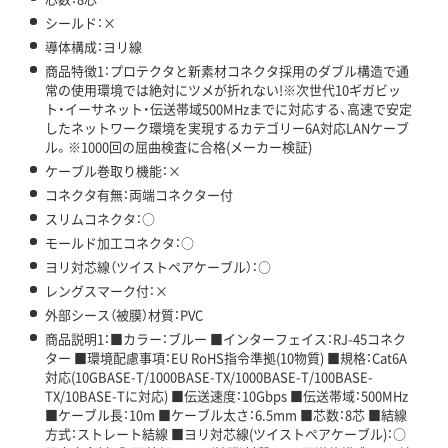
シールド：×
導体構成：ヨリ線
商品特徴1：プロテクタと新素材コネクタ採用のダブル構造で通
常の使用環境では絶対にツメが折れない!※次世代10ギガビッ
ト・イーサネット・伝送帯域500MHzまでに対応する、高速で安定
したネットワーク環境を実現するカテゴリー6A対応LANケーブ
ル。※1000回の屈曲検査に合格(メーカー検証)
ケーブル巻取り機能：×
コネクタ有無：両端コネクター付
スリムコネクタ：○
モールド加工コネクタ：○
ヨリ対芯線（ツイストペアケーブル）：○
レングスマーク付：×
外部シース（被膜）材質：PVC
商品説明1：■カラー：ブルー ■インターフェイス：RJ-45コネク
ター ■環境配慮事項：EU RoHS指令準拠(10物質) ■規格：Cat6A
対応(10GBASE-T/1000BASE-TX/1000BASE-T/100BASE-
TX/10BASE-Tに対応) ■伝送速度：10Gbps ■伝送帯域：500MHz
■ケーブル長：10m ■ケーブル太さ：6.5mm ■芯数：8芯 ■結線
方式：ストレート結線 ■ヨリ対芯線(ツイストペアケーブル)：○