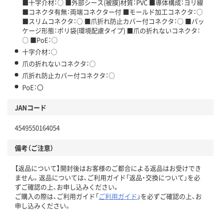
■十字介材：○ ■外部シース(被膜)材質：PVC ■導体構成：ヨリ線
■コネクタ有無：両端コネクター付 ■モールド加工コネクタ：○
■スリムコネクタ：○ ■爪折れ防止カバー付コネクタ：○ ■パッ
ケージ形態：ポリ袋(環境配慮タイプ) ■爪の折れないコネクタ：
○ ■PoE：○
十字介材：○
爪の折れないコネクタ：○
爪折れ防止カバー付コネクタ：○
PoE：〇
JANコード
4549550164054
備考（ご注意）
【返品について】開封後はお客様のご都合による返品はお受けでき
ません。返品については、ご利用ガイド「返品・交換について」を必
ずご確認の上、お申し込みください。
ご購入の際は、ご利用ガイド「
ご利用ガイド
」を必ずご確認の上、お
申し込みください。