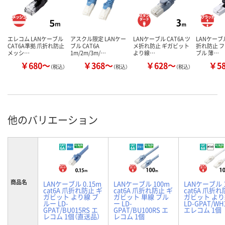
エレコム LANケーブル
アスクル限定 LANケー
LANケーブル CAT6A ツ
LANケーブル
CAT6A準拠 爪折れ防止
ブル CAT6A
メ折れ防止 ギガビット
折れ防止 
メッシ…
1m/2m/3m/…
より線…
ブル 薄…
￥680～
￥368～
￥628～
￥5
（税込）
（税込）
（税込）
他のバリエーション
商品名
LANケーブル 0.15m
LANケーブル 100m
LANケーブル 
cat6A 爪折れ防止 ギ
cat6A 爪折れ防止 ギ
cat6A 爪折れ
ガビット より線 ブ
ガビット 単線 ブル
ガビット より
ルー LD-
ー LD-
LD-GPAT/WH
GPAT/BU015RS エ
GPAT/BU100RS エ
エレコム 1個
レコム 1個（直送品）
レコム 1個