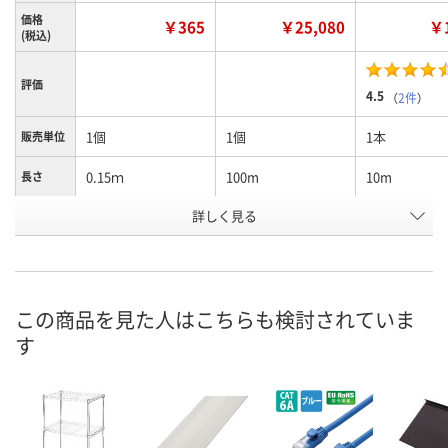
価格
￥365
￥25,080
￥1
(税込)
評価
4.5
（
2件
）
1個
1個
1本
販売単位
0.15ｍ
100m
10m
長さ
詳しく見る
ブルー
ブルー
ホワイト
カラー
お申込番
WPW2340
X850867
X850874
号
3点
9点
在庫
この商品を見た人はこちらも検討されていま
す
8月9日（日）
8月9日（日）
お届け日
数量
数量
在庫切れです
（次回入荷日未定）
カゴへ
カ