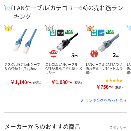
LANケーブル(カテゴリー6A)の売れ筋ラン
キング
アスクル限定 LANケーブ
エレコム LANケーブル
LANケーブル CAT6A ツメ
L
ル CAT6A 1m/2m/3m/…
CAT6A準拠 爪折れ防止 メ
折れ防止 ギガビット より
折
ッシ…
線…
線
￥1,140～
￥1,080～
（税込）
（税込）
￥756～
（税込）
ランキングをもっと見る
メーカーからのおすすめ商品
スポンサー