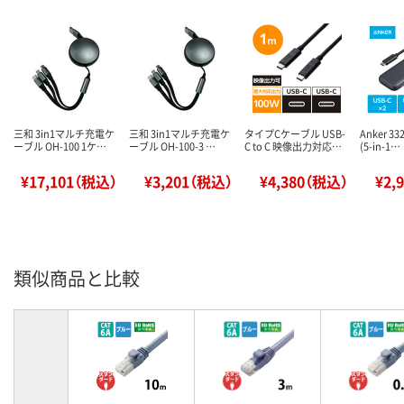
三和 3in1マルチ充電ケ
三和 3in1マルチ充電ケ
タイプCケーブル USB-
Anker 33
ーブル OH-100 1ケ…
ーブル OH-100-3 …
C to C 映像出力対応…
(5-in-1…
¥17,101（税込）
¥3,201（税込）
¥4,380（税込）
¥2,
類似商品と比較