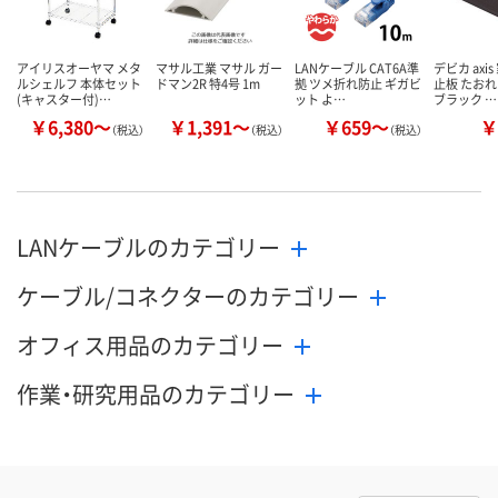
アイリスオーヤマ メタ
マサル工業 マサル ガー
LANケーブル CAT6A準
デビカ axi
ルシェルフ 本体セット
ドマン2R 特4号 1m
拠 ツメ折れ防止 ギガビ
止板 たお
(キャスター付)…
ット よ…
ブラック …
￥6,380～
￥1,391～
￥659～
￥
（税込）
（税込）
（税込）
LANケーブルのカテゴリー
ケーブル/コネクターのカテゴリー
オフィス用品のカテゴリー
作業・研究用品のカテゴリー