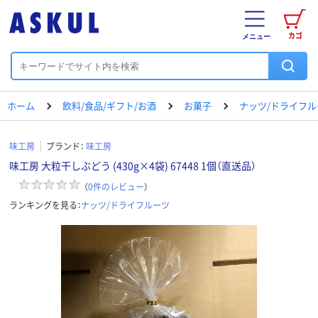
カゴ
メニュー
ホーム
飲料/食品/ギフト/お酒
お菓子
ナッツ/ドライフル
味工房
ブランド：
味工房
味工房 大粒干しぶどう (430g×4袋) 67448 1個（直送品）
（
0
件のレビュー
）
ランキングを見る：
ナッツ/ドライフルーツ