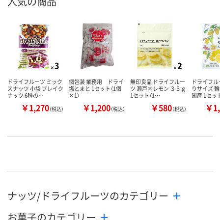
人気の商品
ドライフルーツ ミック
個包装 業務用 ドライ
無印良品 ドライフルー
ドライフル
スナッツ 小袋 ブレイク
塩とまと 1セット（1個
ツ 瀬戸内レモン ３５ｇ
りサイズ 
ナッツ 6種の…
×1）
1セット（1…
国産 1セッ
￥1,270
￥1,200
￥580
￥1,
（税込）
（税込）
（税込）
ナッツ/ドライフルーツのカテゴリー
お菓子のカテゴリー