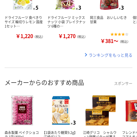
ドライフルーツ 食べきり
ドライフルーツ ミックス
岡三食品 おいしいむき
個
サイズ 輪切りレモン 国産
ナッツ 小袋 ブレイクナッ
甘栗
と
1セット…
ツ 6種の…
￥1,220
￥1,270
（税込）
（税込）
￥381～
（税込）
ランキングをもっと見る
メーカーからのおすすめ商品
スポンサー
森永製菓 ベイクショコ
【1袋あたり糖質9.2g】
江崎グリコ シャルウ
フレンド
ラ 1袋（400g）
江崎グリコ
ィ？発酵バターが薫る
コア＆チ