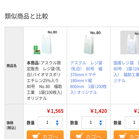
類似商品と比較
本商品：
アスクル限
アスクル レジ袋
国産レジ袋
商品名
定販売 レジ袋（乳
（乳白） 80号 幅
80号 1袋（10
白）バイオマスポリ
370mm×マチ
入） 福助工業
エチレン25%入り
180mm×縦
ジナル
80号 No.80 福助
800mm 1袋（100枚
工業 1袋(100枚入)
入） オリジナル
オリジナル
￥1,565
￥1,420
￥2
数量
数量
数量
価格
(税込)
カゴへ
カゴへ
カ