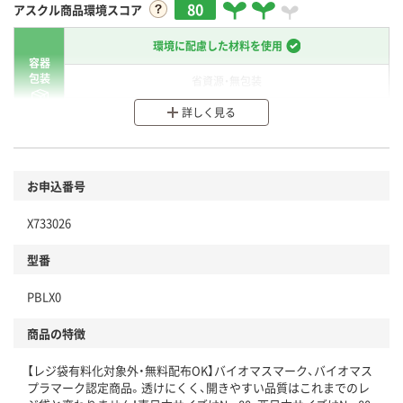
80
アスクル商品環境スコア
環境に配慮した材料を使用
容器
包装
省資源・無包装
詳しく見る
分別・リサイクルしやすい設計
環境に配慮した材料を使用
商品
お申込番号
本体
省資源・省エネ・節水
X733026
分別・リサイクルしやすい設計
型番
独自の回収スキームがある
PBLX0
仕組
アスクルで資源循環している
商品の特徴
温室効果ガスなどの削減
【レジ袋有料化対象外・無料配布OK】バイオマスマーク、バイオマス
プラマーク認定商品。透けにくく、開きやすい品質はこれまでのレ
この商品の環境配慮ポイントです。下記商品詳細「