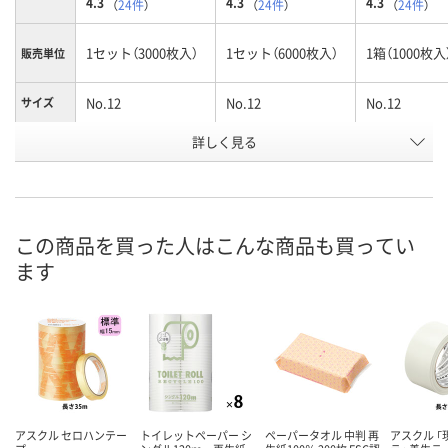
4.3
4.3
4.3
（
24件
）
（
24件
）
（
24件
）
1セット（3000枚入）
1セット（6000枚入）
1箱（1000枚入
販売単位
No.12
No.12
No.12
サイズ
お申込番
詳しく見る
X755090
X755092
X755085
号
あり
あり
あり
在庫
8月10日（月）
8月10日（月）
8月10日（月）
お届け日
この商品を買った人はこんな商品も買ってい
ます
数量
数量
数量
カゴへ
カゴへ
カ
アスクル セロハンテー
トイレットペーパー シ
ペーパータオル 中判 再
アスクル 