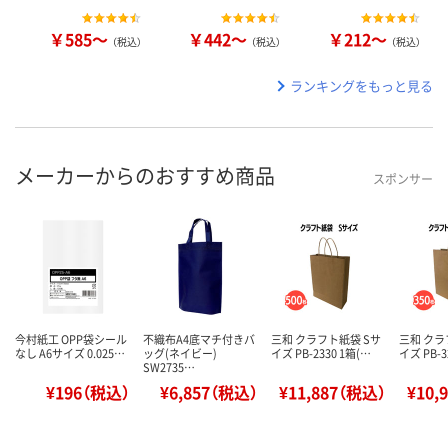
￥585～
￥442～
￥212～
（税込）
（税込）
（税込）
ランキングをもっと見る
メーカーからのおすすめ商品
スポンサー
今村紙工 OPP袋シール
不織布A4底マチ付きバ
三和 クラフト紙袋 Sサ
三和 クラ
なし A6サイズ 0.025…
ッグ(ネイビー)
イズ PB-2330 1箱(…
イズ PB-3
SW2735…
¥196（税込）
¥6,857（税込）
¥11,887（税込）
¥10,