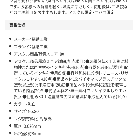
ジ袋と変わりません！東日本サイズはNo.80、西日本サイズはNo.80
アスクル商品環境スコア詳細／加点項目
」で確認できます。
です。お客様への負担を軽く、環境にやさしく。使用後は、ゴミ袋な
どの二次利用をおすすめします。アスクル限定・ロハコ限定
商品仕様
メーカー：福助工業
ブランド：福助工業
アスクル商品環境スコア：80
アスクル商品環境スコア詳細/加点項目：●容器包装8-1:印刷に植
物性または再生材のインキを使用(10点)●容器包装8-2:認証を取
得しているインキを使用(5点)●容器包装11:分別・リユース・リサ
イクルしやすい(10点)●商品本体16:バイオマスプラスチックを
25％以上50％未満使用(20点)●商品本体19:原料に認証を取得し
ている商品(20点)●商品本体21:単一素材でリサイクルしやすい
(5点)●仕組み30-1:温室効果ガスの削減に取り組んでいる(10点)
カラー：乳白
サイズ：No.80
レジ袋有料化：対象外
厚さ：0.026mm
吊穴径：約8mm