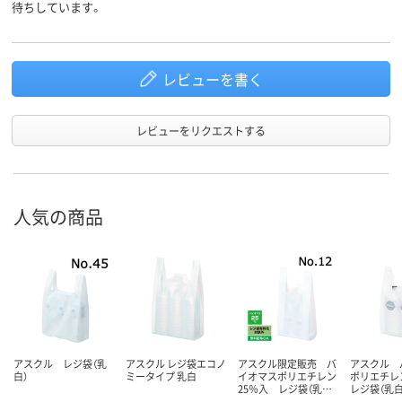
無
なし
無
吊り穴
待ちしています。
エンボス
エンボス加工無
有り
エンボス加工
加工
レビューを書く
無
無し
無
つりひも
アスクル
レビューをリクエストする
商品環境
80
25
40
スコア
人気の商品
アスクル レジ袋（乳
アスクル レジ袋エコノ
アスクル限定販売 バ
アスクル 
白）
ミータイプ 乳白
イオマスポリエチレン
ポリエチレ
25％入 レジ袋（乳…
レジ袋（乳白