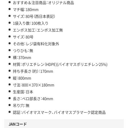
おすすめ＆注目商品：オリジナル商品
マチ幅：180mm
サイズ：80号（西日本表記）
1袋入り数：100枚入り
エンボス加工：エンボス加工無
サイズ：80号
その他：レジ袋有料化対象外
つりひも：無
横：370mm
材質：ポリエチレン（HDPE)(バイオマスポリエチレン25%)
持ち手長さ（約）：170mm
縦：800mm
寸法：800×370×180mm
生産国：日本
長さ：ベロ部長さ：40mm
吊り穴：無
認証：バイオマスマーク、バイオマスプラマーク認定商品
JANコード