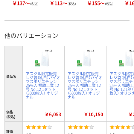
￥137～
￥113～
￥155～
￥1
（税込）
（税込）
（税込）
他のバリエーション
アスクル限定販売
アスクル限定販売
アスクル限定
商品名
レジ袋（乳白）バイオ
レジ袋（乳白）バイオ
レジ袋（乳白）
マスポリエチレン
マスポリエチレン
マスポリエチ
25%入 福助工業 12
25%入 福助工業 12
25%入 福助工
号 No.12 1セット
号 No.12 1セット
号 No.12 1箱（
（3000枚入） オリジ
（6000枚入） オリジ
枚入） オリジ
ナル
ナル
価格
￥6,053
￥10,150
￥2
(税込)
評価