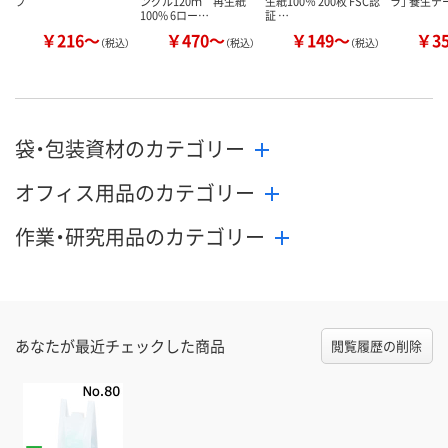
プ
ングル120ｍ 再生紙
生紙100％ 200枚 FSC認
ラ」 養生テ
100% 6ロー…
証 …
￥216～
￥470～
￥149～
￥3
（税込）
（税込）
（税込）
袋・包装資材のカテゴリー
オフィス用品のカテゴリー
作業・研究用品のカテゴリー
あなたが最近チェックした商品
閲覧履歴の削除