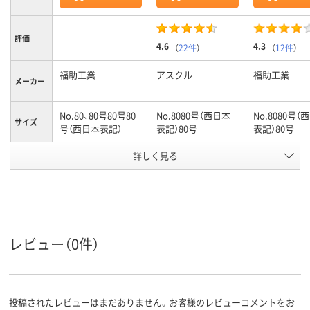
評価
4.6
4.3
（
22件
）
（
12件
）
福助工業
アスクル
福助工業
メーカー
No.80、80号80号80
No.8080号（西日本
No.8080号（
サイズ
号（西日本表記）
表記）80号
表記）80号
カラータ
詳しく見る
乳白
乳白
乳白
イプ
0.026mm
0.026mm
0.026mm
厚さ
カラーグ
ホワイト系
ホワイト系
ホワイト系
ループ
レビュー（0件）
レジ袋有
対象外
料化
180
180mm
180mm
マチ幅
投稿されたレビューはまだありません。お客様のレビューコメントをお