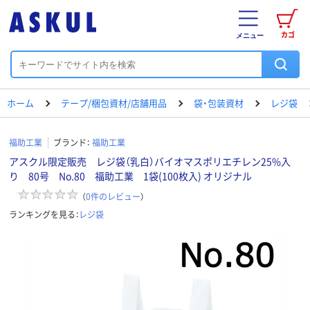
カゴ
メニュー
ホーム
テープ/梱包資材/店舗用品
袋・包装資材
レジ袋
福助工業
ブランド：
福助工業
アスクル限定販売 レジ袋（乳白）バイオマスポリエチレン25%入
り 80号 No.80 福助工業 1袋(100枚入) オリジナル
（
0
件のレビュー
）
ランキングを見る：
レジ袋