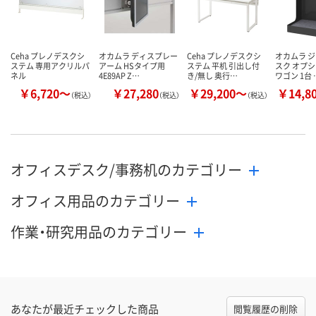
Ceha プレノデスクシ
オカムラ ディスプレー
Ceha プレノデスクシ
オカムラ 
ステム 専用アクリルパ
アーム HSタイプ用
ステム 平机 引出し付
スク オプシ
ネル
4E89AP Z…
き/無し 奥行…
ワゴン 1台 
￥6,720～
￥27,280
￥29,200～
￥14,8
（税込）
（税込）
（税込）
オフィスデスク/事務机のカテゴリー
オフィス用品のカテゴリー
作業・研究用品のカテゴリー
あなたが最近チェックした商品
閲覧履歴の削除