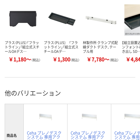
プラス（PLUS）「フラッ
プラス（PLUS) 「フラ
林製作所 クランプ式配
【組立設置込
トライン」「組立式スチ
ットライン」「組立式ス
線ダクト デスク、テー
ンフォントi
ールOAデス…
チールOAデ…
ブル用
き出し SD
￥1,180～
￥1,300
￥7,780～
￥4,8
（税込）
（税込）
（税込）
他のバリエーション
Ceha プレノデスク
Ceha プレノデスク
Ceha プレノ
商品名
システム 専用アク
システム 専用アク
システム 専