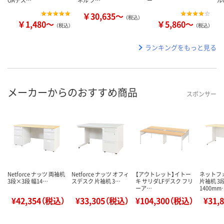
OAデス…
ネル フ…
ー
ル
￥30,635～
（税込）
￥1,480～
￥5,860～
（税込）
（税込）
ランキングをもっと見る
メーカーからのおすすめ商品
スポンサー
Netforce ナッツ 両袖机
Netforce ナッツ オフィ
【アウトレット】イトー
ネットフ
3段×3段 幅14…
スデスク 片袖机 3…
キ サリダLFデスク フリ
片袖机 3段
ーア…
1400mm
¥42,354（税込）
¥33,305（税込）
¥104,300（税込）
¥31,