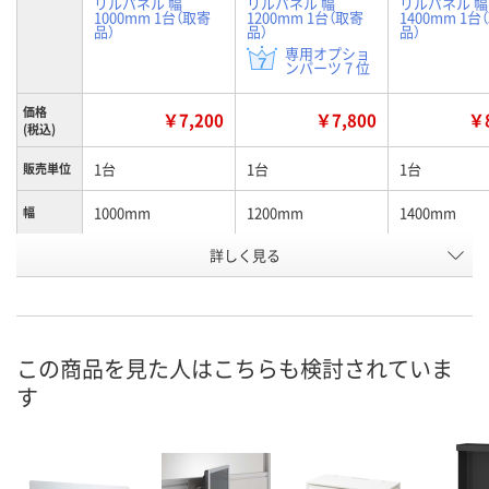
リルパネル 幅
リルパネル 幅
リルパネル 幅
1000mm 1台（取寄
1200mm 1台（取寄
1400mm 1台
品）
品）
品）
専用オプショ
ンパーツ 7 位
価格
￥7,200
￥7,800
￥8
(税込)
1台
1台
1台
販売単位
1000mm
1200mm
1400mm
幅
お申込番
詳しく見る
9841779
9841797
9841788
号
お取り寄せ品
お取り寄せ品
お取り寄せ品
在庫
8月26日（水）
8月26日（水）
8月26日（水）
お届け日
この商品を見た人はこちらも検討されていま
す
数量
数量
数量
カゴへ
カゴへ
カ