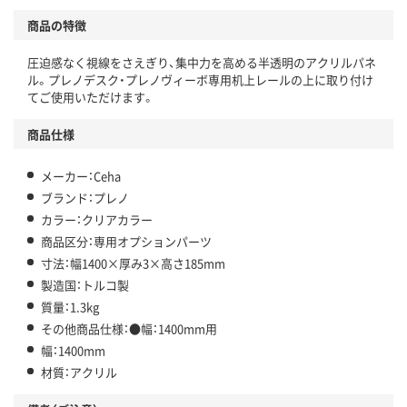
商品の特徴
圧迫感なく視線をさえぎり、集中力を高める半透明のアクリルパネ
ル。プレノデスク・プレノヴィーボ専用机上レールの上に取り付け
てご使用いただけます。
商品仕様
メーカー：Ceha
ブランド：プレノ
カラー：クリアカラー
商品区分：専用オプションパーツ
寸法：幅1400×厚み3×高さ185mm
製造国：トルコ製
質量：1.3kg
その他商品仕様：●幅：1400mm用
幅：1400mm
材質：アクリル