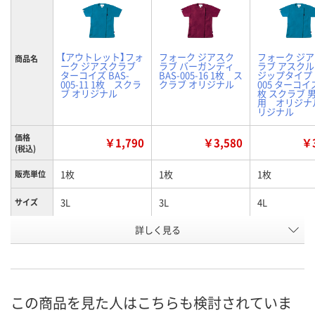
【アウトレット】フォ
フォーク ジアスク
フォーク ジ
商品名
ーク ジアスクラブ
ラブ バーガンディ
ラブ アスク
ターコイズ BAS-
BAS-005-16 1枚 ス
ジップタイプ B
005-11 1枚 スクラ
クラブ オリジナル
005 ターコイズ
ブ オリジナル
枚 スクラブ 
用 オリジナ
リジナル
価格
￥1,790
￥3,580
￥3
(税込)
1枚
1枚
1枚
販売単位
3L
3L
4L
サイズ
詳しく見る
ターコイズ
バーガンディ
ターコイズ
カラー
お申込番
X738914
X738901
X738885
号
入荷待ち
6点
あり
在庫
この商品を見た人はこちらも検討されていま