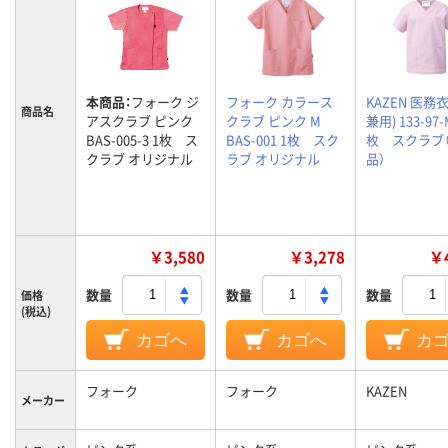
本商品：
フォーク ジ
フォーク カラース
KAZEN 医務
商品名
アスクラブ ピンク
クラブ ピンク M
兼用) 133-97-
BAS-005-3 1枚 ス
BAS-001 1枚 スク
枚 スクラブ
クラブ オリジナル
ラブ オリジナル
品）
￥3,580
￥3,278
￥4
数量
数量
数量
価格
(税込)
カゴへ
カゴへ
カ
フォーク
フォーク
KAZEN
メーカー