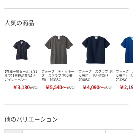
人気の商品
【在庫一掃セール！8/31
フォーク ディッキー
フォーク スクラブ（男
フォーク 
まで】【再検品商品】ナ
ズ スクラブ（男女兼
女兼用） PANTONE
女兼用） P
ガイレーベン…
用） 7033SC
7000SC
7042SC
￥3,180
￥5,540～
￥4,090～
￥2,1
（税込）
（税込）
（税込）
他のバリエーション