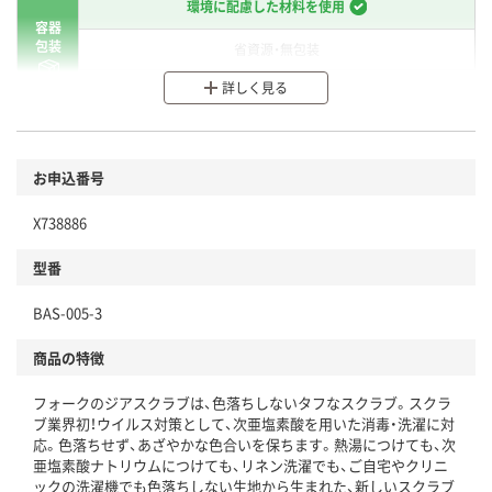
環境に配慮した材料を使用
容器
包装
省資源・無包装
詳しく見る
分別・リサイクルしやすい設計
環境に配慮した材料を使用
商品
お申込番号
本体
省資源・省エネ・節水
X738886
分別・リサイクルしやすい設計
型番
独自の回収スキームがある
BAS-005-3
仕組
アスクルで資源循環している
商品の特徴
温室効果ガスなどの削減
フォークのジアスクラブは、色落ちしないタフなスクラブ。スクラ
この商品の環境配慮ポイントです。下記商品詳細「
ブ業界初！ウイルス対策として、次亜塩素酸を用いた消毒・洗濯に対
アスクル商品環境スコア詳細／加点項目
」で確認できます。
応。色落ちせず、あざやかな色合いを保ちます。熱湯につけても、次
亜塩素酸ナトリウムにつけても、リネン洗濯でも、ご自宅やクリニ
ックの洗濯機でも色落ちしない生地から生まれた、新しいスクラブ