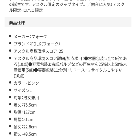
の誕生です。アスクル限定のジップタイプ。 ／歯科に人気！アスク
ル限定・ロハコ限定
商品仕様
メーカー：フォーク
ブランド：FOLK（フォーク）
アスクル商品環境スコア：25
アスクル商品環境スコア詳細/加点項目：●容器包装1:全て紙であ
る(10点)●容器包装3:古紙パルプなどの再生材を25％以上50％未
満使用(5点)●容器包装11:分別・リユース・リサイクルしやすい
(10点)
カラー：ピンク
サイズ：3L
対象：男女兼用
着丈：75.5cm
胸囲：127cm
肩幅：51cm
袖丈：22.8cm
裄丈：49.5cm