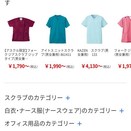
す
8月9日（日）
8月9日（日）
お届け日
数量
数量
お取り扱い終了しま
した
カゴへ
カ
【アスクル限定】フォー
アイトス ニットスクラ
KAZEN スクラブ（男
フォーク 
ク ジアスクラブ ジップ
ブ（男女兼用） 861411
女兼用） 133
（男女兼用） 7
タイプ(男女兼…
￥1,790～
￥1,990～
￥4,130～
￥1,9
（税込）
（税込）
（税込）
スクラブのカテゴリー
白衣・ナース服(ナースウェア)のカテゴリー
オフィス用品のカテゴリー