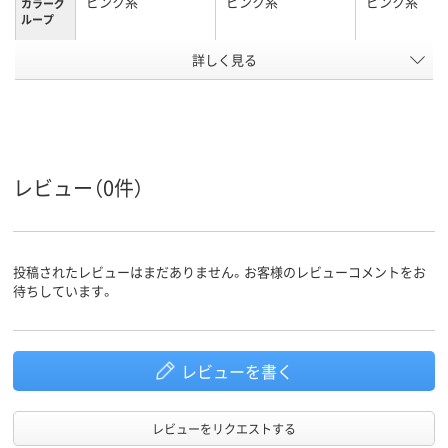
ピンク系
ピンク系
ピンク系
カラーグ
ループ
詳しく見る
3L
M
M
サイズ
男女兼用
男女兼用
男女兼用
対象
ポリエステル100％
素材
アスクル
レビュー（0件）
商品環境
25
25
スコア
投稿されたレビューはまだありません。お客様のレビューコメントをお
待ちしています。
レビューを書く
レビューをリクエストする