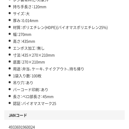
持ち手長さ：120mm
サイズ：大
厚み：0.014mm
材質：ポリエチレン(HDPE)(バイオマスポリエチレン25%)
幅：270mm
高さ：435mm
エンボス加工：無し
寸法：435×270×210mm
底面：270×210mm
用途：弁当、ケーキ、テイクアウト、持ち帰り
1袋入り数：100枚
吊り穴：あり
バーコード印刷：あり
長さ：ベロ部長さ：45mm
認証：バイオマスマーク25
JANコード
4933691960024