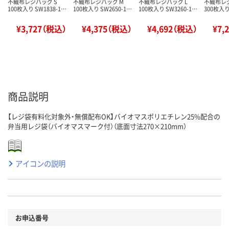
不織布レジバッグ S
不織布レジバッグ M
不織布レジバッグ L
不織布レ
100枚入り SW1838-1…
100枚入り SW2650-1…
100枚入り SW3260-1…
300枚入り
¥3,727（税込）
¥4,375（税込）
¥4,692（税込）
¥7,
商品説明
【レジ袋有料化対象外・無償配布OK】バイオマスポリエチレン25%配合の
弁当用レジ袋（バイオマスマーク付）（底面寸法270×210mm）
アイコンの説明
お申込番号