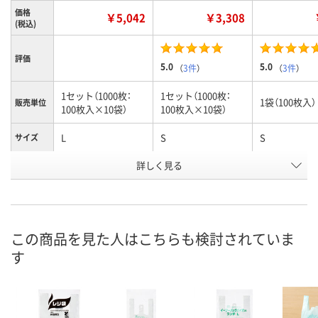
価格
￥5,042
￥3,308
(税込)
評価
5.0
5.0
（
3件
）
（
3件
）
1セット（1000枚：
1セット（1000枚：
1袋（100枚入）
販売単位
100枚入×10袋）
100枚入×10袋）
L
S
S
サイズ
お申込番
詳しく見る
X806141
X806140
X750352
号
7点
1点
あり
在庫
8月10日（月）
8月10日（月）
8月10日（月）
お届け日
この商品を見た人はこちらも検討されていま
す
数量
数量
数量
カゴへ
カゴへ
カ