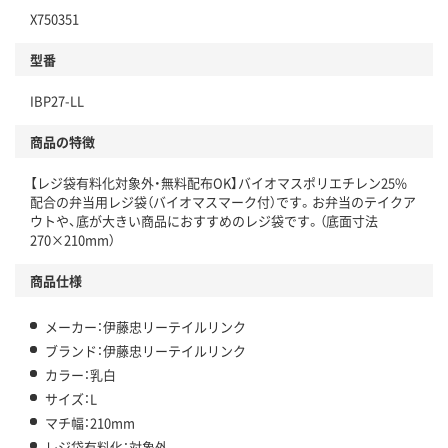
X750351
型番
IBP27-LL
商品の特徴
【レジ袋有料化対象外・無料配布OK】バイオマスポリエチレン25%
配合の弁当用レジ袋（バイオマスマーク付）です。お弁当のテイクア
ウトや、底が大きい商品におすすめのレジ袋です。（底面寸法
270×210mm）
商品仕様
メーカー：伊藤忠リーテイルリンク
ブランド：伊藤忠リーテイルリンク
カラー：乳白
サイズ：L
マチ幅：210mm
レジ袋有料化：対象外