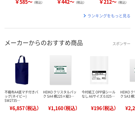
￥585～
￥442～
￥212～
（税込）
（税込）
（税込）
ランキングをもっと見る
メーカーからのおすすめ商品
スポンサー
不織布A4底マチ付きバ
HEIKO クリスタルパッ
今村紙工 OPP袋シール
HEIKO
ッグ(ネイビー)
ク SA4 横225×縦3…
なし A6サイズ 0.025…
ク SA3 
SW2735…
¥6,857（税込）
¥1,160（税込）
¥196（税込）
¥2,