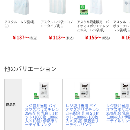
アスクル レジ袋（乳
アスクル レジ袋エコノ
アスクル限定販売 バ
アスクル 
白）
ミータイプ 乳白
イオマスポリエチレン
ポリエチレ
25％入 レジ袋（乳…
レジ袋（乳白
￥137～
￥113～
￥155～
￥1
（税込）
（税込）
（税込）
他のバリエーション
商品名
レジ袋弁当用 バイ
レジ袋弁当用 バイ
レジ袋弁当用
オマスポリエチレン
オマスポリエチレン
オマスポリエ
25%配合 乳白 L 1セ
25%配合 乳白 S 1セ
25%配合 乳白 
ット（1000枚：100枚
ット（1000枚：100枚
（100枚入） 
入×10袋） 伊藤忠リ
入×10袋） 伊藤忠リ
ーテイルリン
ーテイルリンク
ーテイルリンク