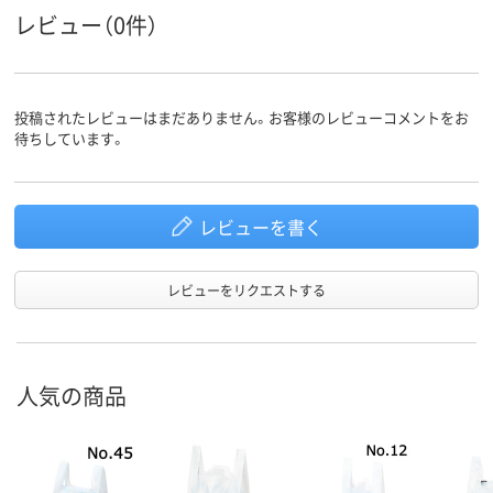
レビュー（0件）
あり
吊り穴
エンボス
無し
加工あり
加工
投稿されたレビューはまだありません。お客様のレビューコメントをお
アスクル
待ちしています。
商品環境
25
スコア
レビューを書く
レビューをリクエストする
人気の商品