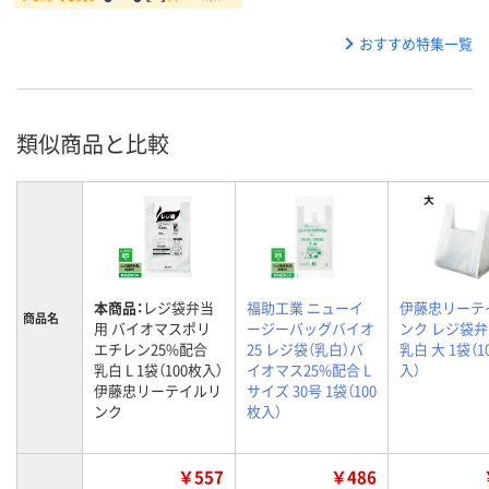
おすすめ特集一覧
類似商品と比較
本商品：
レジ袋弁当
福助工業 ニューイ
伊藤忠リーテ
商品名
用 バイオマスポリ
ージーバッグバイオ
ンク レジ袋
エチレン25%配合
25 レジ袋（乳白）バ
乳白 大 1袋（1
乳白 L 1袋（100枚入）
イオマス25%配合 L
入）
伊藤忠リーテイルリ
サイズ 30号 1袋（100
ンク
枚入）
￥557
￥486