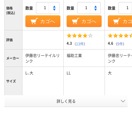
数量
数量
数量
価格
(税込)
カゴへ
カゴへ
カ
評価
4.3
4.6
（
13件
）
（
9件
）
伊藤忠リーテイルリ
福助工業
伊藤忠リーテ
メーカー
ンク
ンク
L、大
LL
大
サイズ
カラーグ
詳しく見る
ホワイト系
ホワイト系
ホワイト系
ループ
レジ袋有
対象外
対象外
料化
210mm
135ｍｍ
マチ幅