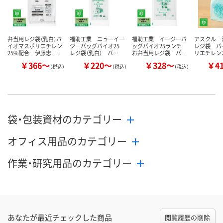
弁当用レジ袋（乳白）バ
福助工業 ニューイー
福助工業 イージーバ
アスクル 
イオマスポリエチレン
ジーバッグバイオ25
ッグバイオ25ランチ
レジ袋 バ
25%配合 伊藤忠…
レジ袋（乳白） バ…
お弁当用レジ袋 バ…
リエチレン
￥366～
￥220～
￥328～
￥4
（税込）
（税込）
（税込）
袋・包装資材のカテゴリー
オフィス用品のカテゴリー
作業・研究用品のカテゴリー
あなたが最近チェックした商品
閲覧履歴の削除