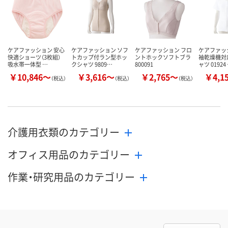
ケアファッション 安心
ケアファッション ソフ
ケアファッション フロ
ケアファッ
快適ショーツ（3枚組）
トカップ付ラン型ホッ
ントホックソフトブラ
袖乾燥機対
吸水帯一体型 …
クシャツ 9809…
800091
ャツ 01924
￥10,846～
￥3,616～
￥2,765～
￥4,1
（税込）
（税込）
（税込）
介護用衣類のカテゴリー
オフィス用品のカテゴリー
作業・研究用品のカテゴリー