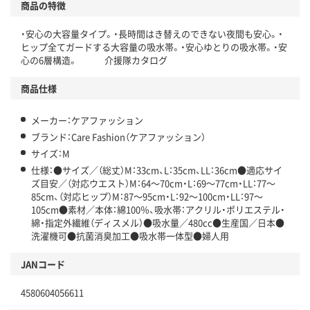
商品の特徴
・安心の大容量タイプ。・長時間はき替えのできない夜間も安心。・
ヒップ全てガードする大容量の吸水帯。・安心ゆとりの吸水帯。・安
心の6層構造。 介援隊カタログ
商品仕様
メーカー：ケアファッション
ブランド：Care Fashion（ケアファッション）
サイズ：M
仕様：●サイズ／（総丈）M：33cm、L：35cm、LL：36cm●適応サイ
ズ目安／（対応ウエスト）M：64～70cm・L：69～77cm・LL：77～
85cm、（対応ヒップ）M：87～95cm・L：92～100cm・LL：97～
105cm●素材／本体：綿100％、吸水帯：アクリル・ポリエステル・
綿・指定外繊維（ディスメル）●吸水量／480cc●生産国／日本●
洗濯機可●抗菌消臭加工●吸水帯一体型●婦人用
JANコード
4580604056611