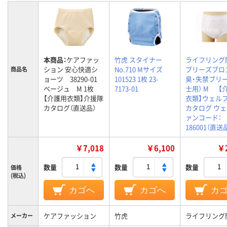
本商品：
ケアファッ
竹虎 スタイナー
ライフリング
ション 安心快適シ
No.710 Mサイズ
ブリーズブロ
商品名
ョーツ 38290-01
101523 1枚 23-
臭・失禁ブリー
ベージュ M 1枚
7173-01
士用） M 【
【介護用衣類】介援隊
衣類】ウェル
カタログ（直送品）
カタログ ウ
ァンコード：
186001（直送
￥7,018
￥6,100
￥2
数量
数量
数量
価格
(税込)
カゴへ
カゴへ
カ
ケアファッション
竹虎
ライフリング
メーカー