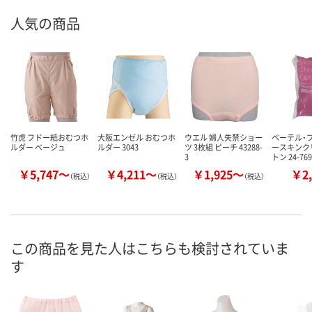
人気の商品
竹虎 フドー紙おむつホ
大阪エンゼル おむつホ
ウエル 婦人失禁ショー
ベーテル・
ルダー ベージュ
ルダー 3043
ツ 3枚組 ピーチ 43288-
ースキンク
3
トン 24-76
￥5,747～
￥4,211～
￥1,925～
￥2,
（税込）
（税込）
（税込）
この商品を見た人はこちらも検討されていま
す