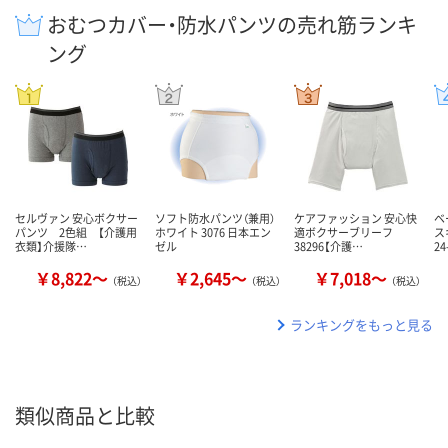
おむつカバー・防水パンツの売れ筋ランキ
ング
セルヴァン 安心ボクサー
ソフト防水パンツ（兼用）
ケアファッション 安心快
ベ
パンツ 2色組 【介護用
ホワイト 3076 日本エン
適ボクサーブリーフ
ス
衣類】介援隊…
ゼル
38296【介護…
24
￥8,822～
￥2,645～
￥7,018～
（税込）
（税込）
（税込）
ランキングをもっと見る
類似商品と比較